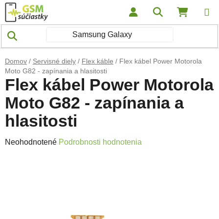
Prejsť na obsah
Hľadať
NÁKUP
Domov
/
Servisné diely
/
Flex káble
/
Flex kábel Power Motorola
Moto G82 - zapínania a hlasitosti
Flex kábel Power Motorola
Moto G82 - zapínania a
hlasitosti
Priemerné hodnotenie produktu je 0,0 z 5 hviezdičiek.
Neohodnotené
Podrobnosti hodnotenia