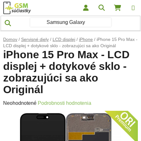
Prejsť na obsah
Hľadať
NÁKUP
Domov
/
Servisné diely
/
LCD displej
/
iPhone
/
iPhone 15 Pro Max -
LCD displej + dotykové sklo - zobrazujúci sa ako Originál
iPhone 15 Pro Max - LCD
displej + dotykové sklo -
zobrazujúci sa ako
Originál
Priemerné hodnotenie produktu je 0,0 z 5 hviezdičiek.
Neohodnotené
Podrobnosti hodnotenia