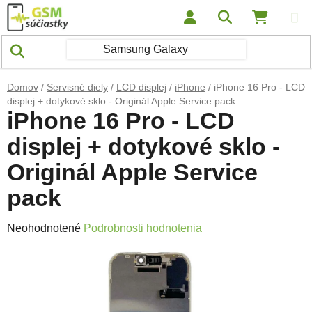
Prejsť na obsah
Hľadať
NÁKUP
Domov
/
Servisné diely
/
LCD displej
/
iPhone
/
iPhone 16 Pro - LCD
displej + dotykové sklo - Originál Apple Service pack
iPhone 16 Pro - LCD
displej + dotykové sklo -
Originál Apple Service
pack
Priemerné hodnotenie produktu je 0,0 z 5 hviezdičiek.
Neohodnotené
Podrobnosti hodnotenia