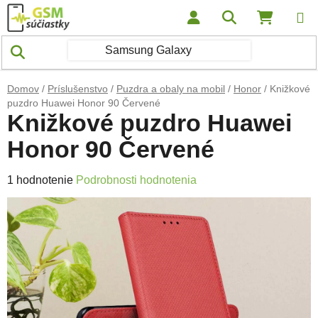
Prejsť na obsah
Hľadať
NÁKUP
Domov
/
Príslušenstvo
/
Puzdra a obaly na mobil
/
Honor
/
Knižkové
puzdro Huawei Honor 90 Červené
Knižkové puzdro Huawei
Honor 90 Červené
Priemerné hodnotenie produktu je 5,0 z 5 hviezdičiek.
1 hodnotenie
Podrobnosti hodnotenia