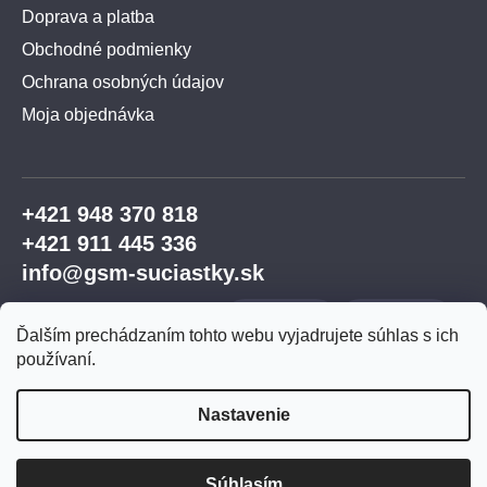
Doprava a platba
Obchodné podmienky
Ochrana osobných údajov
Moja objednávka
+421 948 370 818
+421 911 445 336
info@gsm-suciastky.sk
Ďalším prechádzaním tohto webu vyjadrujete súhlas s ich
používaní.
Nastavenie
Vytvoril Shoptet Premium
Súhlasím