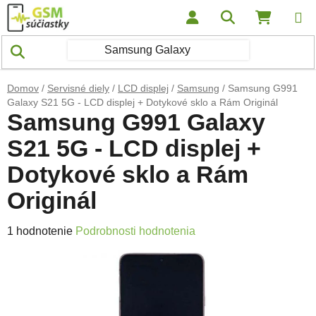
Prejsť na obsah
Hľadať
NÁKUP
Domov
/
Servisné diely
/
LCD displej
/
Samsung
/
Samsung G991
Galaxy S21 5G - LCD displej + Dotykové sklo a Rám Originál
Samsung G991 Galaxy
S21 5G - LCD displej +
Dotykové sklo a Rám
Originál
Priemerné hodnotenie produktu je 5,0 z 5 hviezdičiek.
1 hodnotenie
Podrobnosti hodnotenia