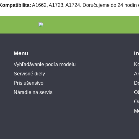
Kompatibilita:
A1662, A1723, A1724. Doručujeme do 24 hodín 
Menu
I
Vyhľadávanie podľa modelu
Ko
Servisné diely
A
Príslušenstvo
Do
Náradie na servis
O
O
M