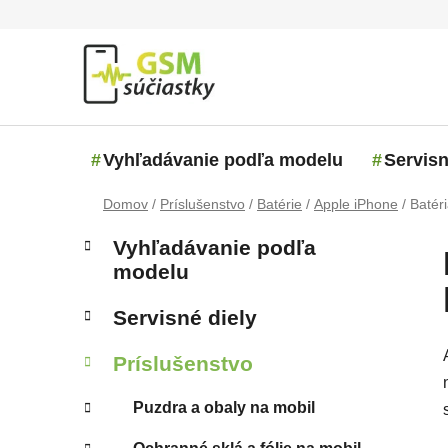
Prejsť na obsah
Vyhľadávanie podľa modelu
Servisn
Domov
/
Príslušenstvo
/
Batérie
/
Apple iPhone
/
Batér
Bočný panel
Kategórie
Preskočiť kategórie
Vyhľadávanie podľa
modelu
Servisné diely
Príslušenstvo
Puzdra a obaly na mobil