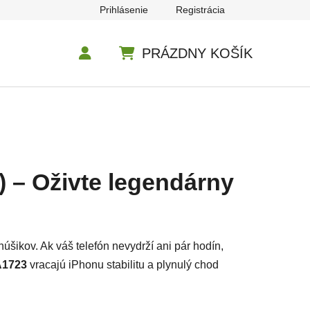
Prihlásenie
Registrácia
PRÁZDNY KOŠÍK
NÁKUPNÝ KOŠÍK
) – Oživte legendárny
šikov. Ak váš telefón nevydrží ani pár hodín,
A1723
vracajú iPhonu stabilitu a plynulý chod