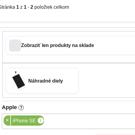
Stránka
1
z
1
-
2
položiek celkom
Zobraziť len produkty na sklade
Náhradné diely
Apple
?
×
iPhone SE
2