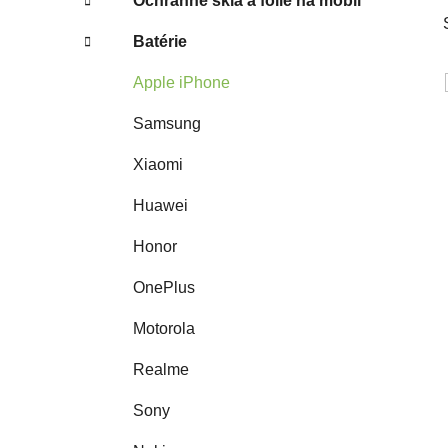
Ochranné sklá a fólie na mobil
Batérie
Apple iPhone
Samsung
Xiaomi
Huawei
Honor
OnePlus
Motorola
Realme
Sony