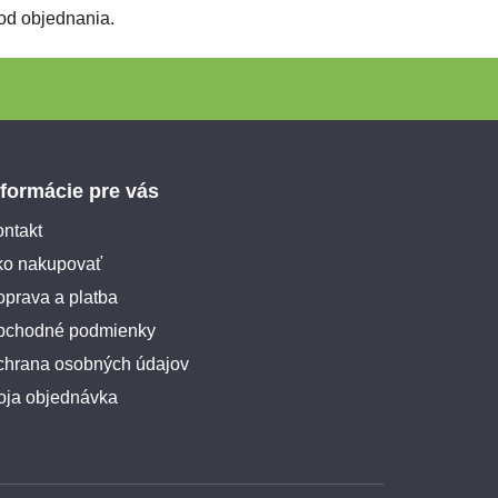
od objednania.
nformácie pre vás
ntakt
ko nakupovať
prava a platba
bchodné podmienky
chrana osobných údajov
oja objednávka