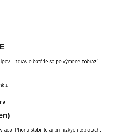
acie prvky výpisu
SE
ipov – zdravie batérie sa po výmene zobrazí
nku.
.
ma.
en)
racá iPhonu stabilitu aj pri nízkych teplotách.