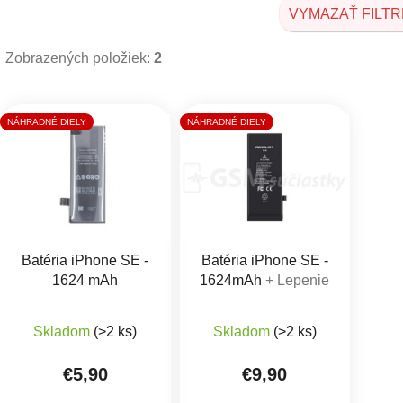
VYMAZAŤ FILTR
Zobrazených položiek:
2
Výpis produktov
NÁHRADNÉ DIELY
NÁHRADNÉ DIELY
Batéria iPhone SE -
Batéria iPhone SE -
1624 mAh
1624mAh
+ Lepenie
Priemerné hodnotenie produktu je 4,8 z 5 hviezdič
Priemerné hodnotenie 
Skladom
(>2 ks)
Skladom
(>2 ks)
€5,90
€9,90