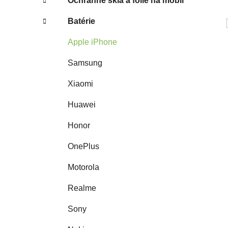
Ochranné sklá a fólie na mobil
Batérie
Apple iPhone
Samsung
Xiaomi
Huawei
Honor
OnePlus
Motorola
Realme
Sony