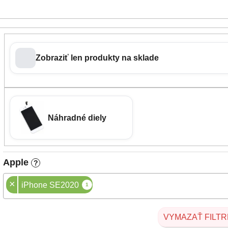
Zobraziť len produkty na sklade
Náhradné diely
Apple
?
×
iPhone SE2020
1
VYMAZAŤ FILTR