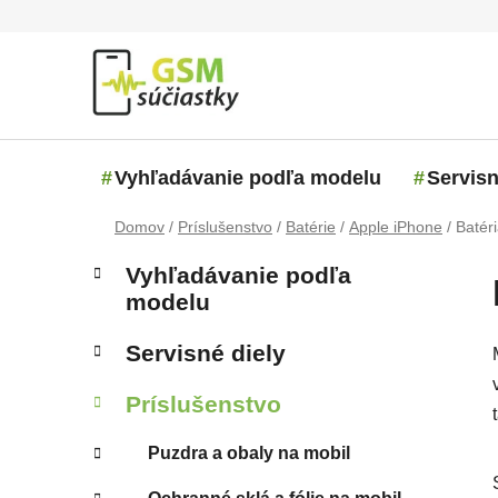
Prejsť na obsah
Vyhľadávanie podľa modelu
Servisn
Domov
/
Príslušenstvo
/
Batérie
/
Apple iPhone
/
Batér
Bočný panel
Kategórie
Preskočiť kategórie
Vyhľadávanie podľa
modelu
Servisné diely
Príslušenstvo
Puzdra a obaly na mobil