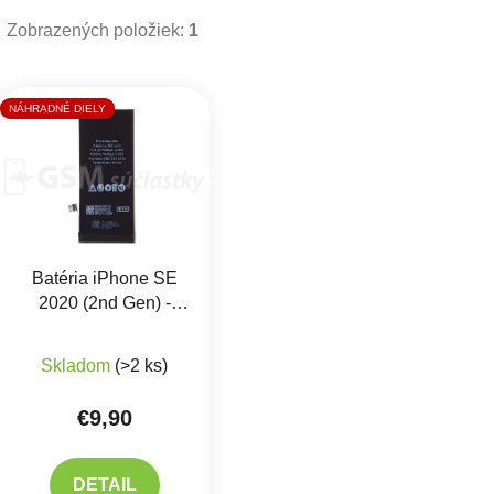
Zobrazených položiek:
1
Výpis produktov
NÁHRADNÉ DIELY
Batéria iPhone SE
2020 (2nd Gen) -
1821mAh
+ Lepenie
Priemerné hodnotenie produktu je 5,0 z 5 hviezdič
Skladom
(>2 ks)
€9,90
DETAIL