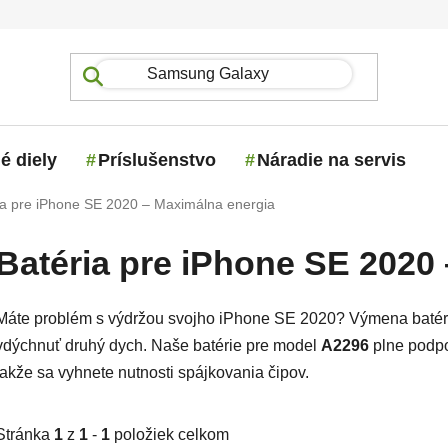
é diely
Príslušenstvo
Náradie na servis
ia pre iPhone SE 2020 – Maximálna energia
Batéria pre iPhone SE 2020
Máte problém s výdržou svojho iPhone SE 2020? Výmena batér
vdýchnuť druhý dych. Naše batérie pre model
A2296
plne podpor
takže sa vyhnete nutnosti spájkovania čipov.
Stránka
1
z
1
-
1
položiek celkom