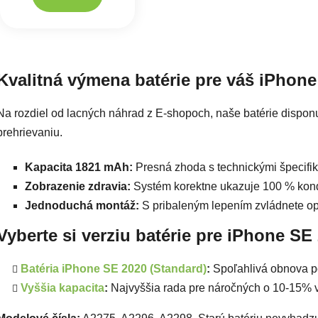
Ovlád
Kvalitná výmena batérie pre váš iPhone
Na rozdiel od lacných náhrad z E-shopoch, naše batérie disponuj
prehrievaniu.
Kapacita 1821 mAh:
Presná zhoda s technickými špecifik
Zobrazenie zdravia:
Systém korektne ukazuje 100 % kond
Jednoduchá montáž:
S pribaleným lepením zvládnete op
Vyberte si verziu batérie pre iPhone SE
Batéria iPhone SE 2020 (Standard)
:
Spoľahlivá obnova p
Vyššia kapacita
:
Najvyššia rada pre náročných o 10-15% v