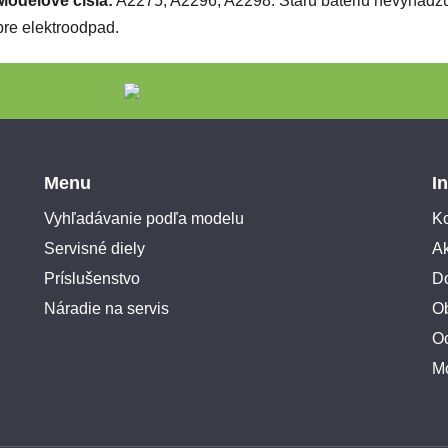
Modelové čísla:
A2275, A2296, A2298. Starú batériu nevyhadzu
pre elektroodpad.
Menu
I
Vyhľadávanie podľa modelu
Ko
Servisné diely
A
Príslušenstvo
Do
Náradie na servis
O
O
M