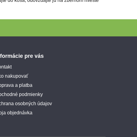
jte do koša, odovzdajte ju na zbernom mieste
nformácie pre vás
ntakt
ko nakupovať
prava a platba
bchodné podmienky
chrana osobných údajov
oja objednávka