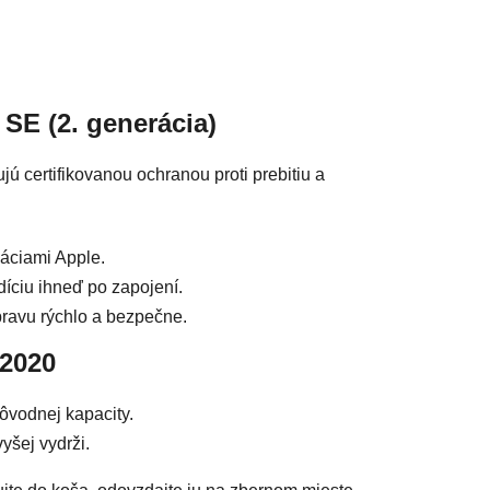
acie prvky výpisu
 SE (2. generácia)
ú certifikovanou ochranou proti prebitiu a
áciami Apple.
íciu ihneď po zapojení.
ravu rýchlo a bezpečne.
 2020
ôvodnej kapacity.
yšej vydrži.