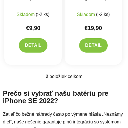
Priemerné hodnotenie produktu je 5,0 z 5 hviez
Priemerné hodnote
Skladom
(>2 ks)
Skladom
(>2 ks)
€9,90
€19,90
DETAIL
DETAIL
2
položiek celkom
Ovládacie prvky výpisu
Prečo si vybrať našu batériu pre
iPhone SE 2022?
Zatiaľ čo bežné náhrady často po výmene hlásia „Neznámy
diel“, naše riešenie garantuje plnú integráciu so systémom