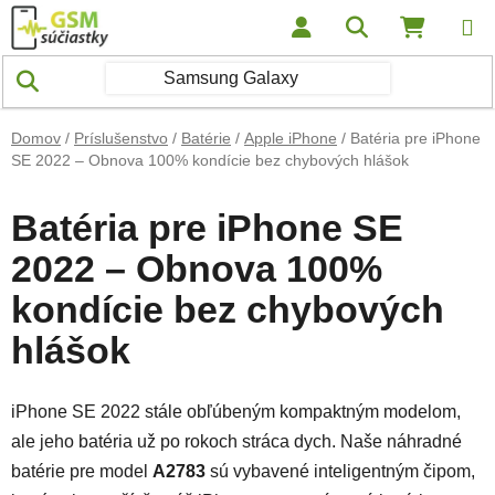
Prejsť na obsah
Hľadať
NÁKUP
Domov
/
Príslušenstvo
/
Batérie
/
Apple iPhone
/
Batéria pre iPhone
SE 2022 – Obnova 100% kondície bez chybových hlášok
Batéria pre iPhone SE
2022 – Obnova 100%
kondície bez chybových
hlášok
iPhone SE 2022 stále obľúbeným kompaktným modelom,
ale jeho batéria už po rokoch stráca dych. Naše náhradné
batérie pre model
A2783
sú vybavené inteligentným čipom,