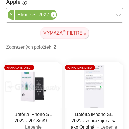
Apple
?
×
iPhone SE2022
2
VYMAZAŤ FILTRE
Zobrazených položiek:
2
Výpis produktov
NÁHRADNÉ DIELY
NÁHRADNÉ DIELY
Batéria iPhone SE
Batéria iPhone SE
2022 - 2018mAh
+
2022 - zobrazujúca sa
Lepenie
ako Originál
+ Lepenie