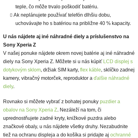
teple, čo môže trvalo poškodiť batériu.
Ak neplánujete používať telefón dlhšiu dobu,
uchovávajte ho s batériou na približne 40 % kapacity.
U nás nájdete aj iné náhradné diely a príslušenstvo na
Sony Xperia Z
V našej ponuke nájdete okrem novej batérie aj iné náhradné
diely na Sony Xperia Z. Môžete si u nás kúpiť
LCD displej s
dotykovým sklom
, držiak SIM karty,
flex káble
, sklíčko zadnej
kamery, vibračný motorček, reproduktor a
ďalšie náhradné
diely
.
Rovnako si môžete vybrať z bohatej ponuky
puzdier a
obalov na Sony Xperia Z
. Nezáleží na tom, či
uprednostňujete zadné kryty, knižkové puzdra alebo
značkové obaly, u nás nájdete všetky druhy. Nezabudnite
tiež na ochranu displeja a do košíka si pridajte aj
ochranné