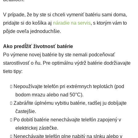
V prípade, že by ste si chceli vymeniť batériu sami doma,
pridajte si do košíka aj
náradie na servis
, s ktorým vám to
pôjde oveľa jednoduchšie.
Ako predĺžiť životnosť batérie
Po výmene novej batérie by ste nemali podceňovať
starostlivosť o ňu. Pre optimálnu výdrž batérie dodržiavajte
tieto tipy:
Nepoužívajte telefón pri extrémnych teplotách (pod
bodom mrazu alebo nad 50°C).
Zabráňte úplnému vybitiu batérie, radšej ju dobíjajte
častejšie.
Po dobití batérie nenechávajte telefón zapojený v
elektrickej zástrčke.
Nenechávajte telefón plne nabitý na slnku alebo v