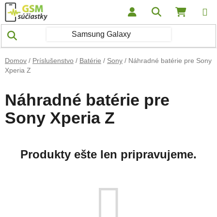
Prejsť na obsah
Hľadať
NÁKUP
Domov
/
Príslušenstvo
/
Batérie
/
Sony
/
Náhradné batérie pre Sony
Xperia Z
Náhradné batérie pre
Sony Xperia Z
Produkty ešte len pripravujeme.