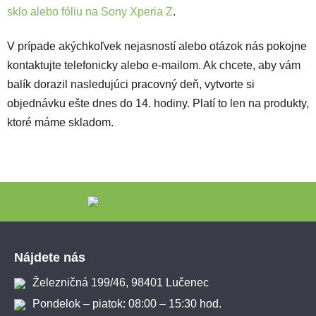
sklo alebo fóliu na Sony Xperia Z
.
V prípade akýchkoľvek nejasností alebo otázok nás pokojne
kontaktujte telefonicky alebo e-mailom. Ak chcete, aby vám
balík dorazil nasledujúci pracovný deň, vytvorte si
objednávku ešte dnes do 14. hodiny. Platí to len na produkty,
ktoré máme skladom.
Zápätie
Nájdete nás
Železničná 199/46, 98401 Lučenec
Pondelok – piatok: 08:00 – 15:30 hod.