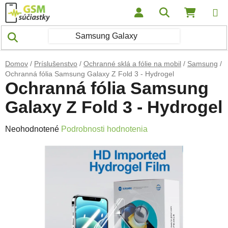
Prejsť na obsah
Hľadať
NÁKUP
Domov
/
Príslušenstvo
/
Ochranné sklá a fólie na mobil
/
Samsung
/
Ochranná fólia Samsung Galaxy Z Fold 3 - Hydrogel
Ochranná fólia Samsung
Galaxy Z Fold 3 - Hydrogel
Priemerné hodnotenie produktu je 0,0 z 5 hviezdičiek.
Neohodnotené
Podrobnosti hodnotenia