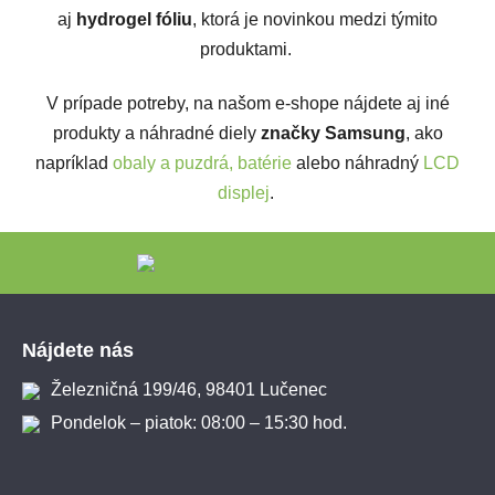
aj
hydrogel fóliu
, ktorá je novinkou medzi týmito
produktami.
V prípade potreby, na našom e-shope nájdete aj iné
produkty a náhradné diely
značky Samsung
, ako
napríklad
obaly a puzdrá,
batérie
alebo náhradný
LCD
displej
.
Zápätie
Nájdete nás
Železničná 199/46, 98401 Lučenec
Pondelok – piatok: 08:00 – 15:30 hod.