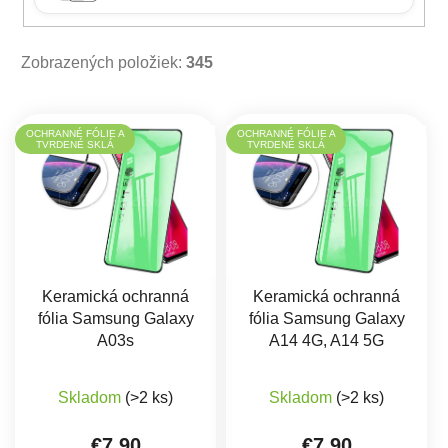
Zobrazených položiek:
345
Výpis produktov
OCHRANNÉ FÓLIE A
OCHRANNÉ FÓLIE A
TVRDENÉ SKLÁ
TVRDENÉ SKLÁ
Keramická ochranná
Keramická ochranná
fólia Samsung Galaxy
fólia Samsung Galaxy
A03s
A14 4G, A14 5G
Skladom
(>2 ks)
Skladom
(>2 ks)
€7,90
€7,90