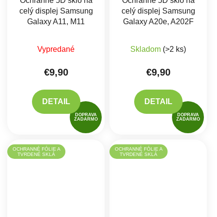
Ochranné 5D sklo na
Ochranné 5D sklo na
celý displej Samsung
celý displej Samsung
Galaxy A11, M11
Galaxy A20e, A202F
Priemerné hodnote
Vypredané
Skladom
(>2 ks)
€9,90
€9,90
DETAIL
DETAIL
DOPRAVA
DOPRAVA
ZADARMO
ZADARMO
OCHRANNÉ FÓLIE A
OCHRANNÉ FÓLIE A
TVRDENÉ SKLÁ
TVRDENÉ SKLÁ