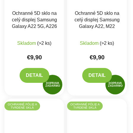
Ochranné 5D sklo na
Ochranné 5D sklo na
celý displej Samsung
celý displej Samsung
Galaxy A22 5G, A226
Galaxy A22, M22
Priemerné hodnotenie produktu je 5,0 z 5 hviez
Skladom
(>2 ks)
Skladom
(>2 ks)
€9,90
€9,90
DETAIL
DETAIL
DOPRAVA
DOPRAVA
ZADARMO
ZADARMO
OCHRANNÉ FÓLIE A
OCHRANNÉ FÓLIE A
TVRDENÉ SKLÁ
TVRDENÉ SKLÁ