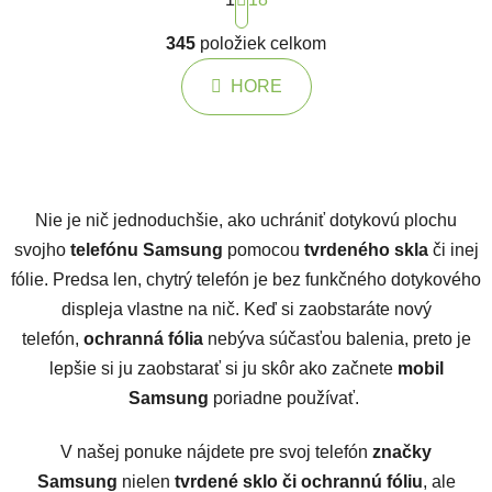
Ovládacie prvky výpisu
345
položiek celkom
HORE
Nie je nič jednoduchšie, ako uchrániť dotykovú plochu
svojho
telefónu Samsung
pomocou
tvrdeného skla
či inej
fólie. Predsa len, chytrý telefón je bez funkčného dotykového
displeja vlastne na nič. Keď si zaobstaráte nový
telefón,
ochranná fólia
nebýva súčasťou balenia, preto je
lepšie si ju zaobstarať si ju skôr ako začnete
mobil
Samsung
poriadne používať.
V našej ponuke nájdete pre svoj telefón
značky
Samsung
nielen
tvrdené sklo či ochrannú fóliu
, ale