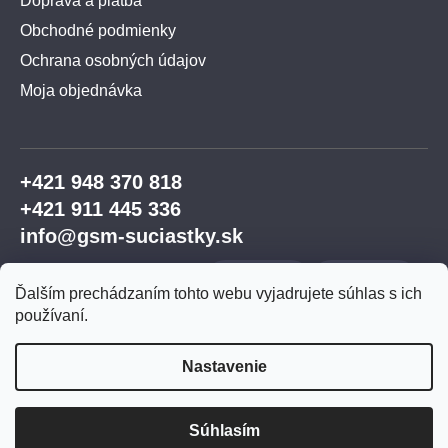
Doprava a platba
Obchodné podmienky
Ochrana osobných údajov
Moja objednávka
+421 948 370 818
+421 911 445 336
info@gsm-suciastky.sk
Ďalším prechádzaním tohto webu vyjadrujete súhlas s ich
používaní.
Nastavenie
Vytvoril Shoptet Premium
Súhlasím
Copyright 2026
GSM súčiastky
. Všetky práva