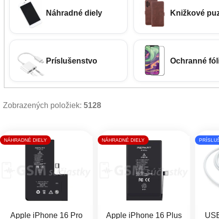
Náhradné diely
Knižkové pu
Príslušenstvo
Ochranné fóli
Zobrazených položiek:
5128
Výpis produktov
NÁHRADNÉ DIELY
NÁHRADNÉ DIELY
PRÍSLU
Apple iPhone 16 Pro
Apple iPhone 16 Plus
USB