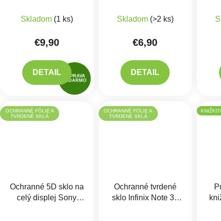
12 Pro
N10 5G
G
Skladom
(1 ks)
Skladom
(>2 ks)
S
€9,90
€6,90
DETAIL
DETAIL
DOPRAVA
ZADARMO
OCHRANNÉ FÓLIE A
OCHRANNÉ FÓLIE A
KNIŽKO
TVRDENÉ SKLÁ
TVRDENÉ SKLÁ
Ochranné 5D sklo na
Ochranné tvrdené
P
celý displej Sony
sklo Infinix Note 30
kni
Xperia 10 III
5G