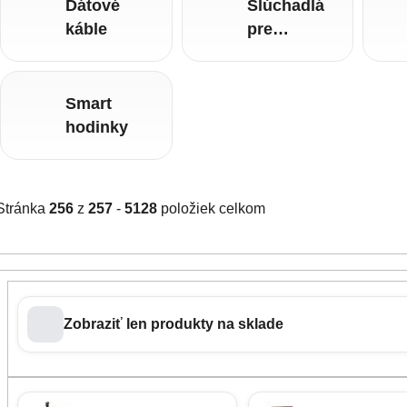
Dátové
Slúchadlá
káble
pre
mobilné
telefóny
Smart
hodinky
Stránka
256
z
257
-
5128
položiek celkom
Zobraziť len produkty na sklade