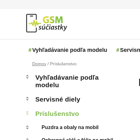
Prejsť na obsah
Vyhľadávanie podľa modelu
Servisn
Domov
/
Príslušenstvo
Bočný panel
Kategórie
Preskočiť kategórie
Vyhľadávanie podľa
modelu
Servisné diely
Príslušenstvo
Puzdra a obaly na mobil