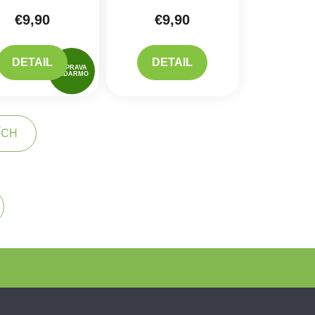
€9,90
€9,90
DETAIL
DETAIL
DOPRAVA
ZADARMO
ÍCH
kovanie
acie prvky výpisu