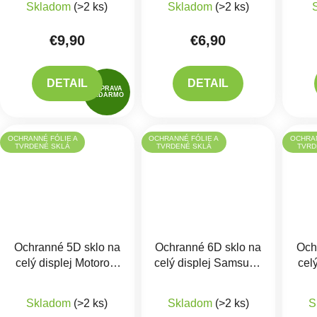
Skladom
(>2 ks)
Skladom
(>2 ks)
€9,90
€6,90
DETAIL
DETAIL
DOPRAVA
ZADARMO
OCHRANNÉ FÓLIE A
OCHRANNÉ FÓLIE A
OCHRAN
TVRDENÉ SKLÁ
TVRDENÉ SKLÁ
TVRD
Ochranné 5D sklo na
Ochranné 6D sklo na
Och
celý displej Motorola
celý displej Samsung
cel
Moto G22, E32, E32s
Galaxy A51, A515 –
Priemerné hodnotenie 
maximálna ochrana
Skladom
(>2 ks)
Skladom
(>2 ks)
S
displeja