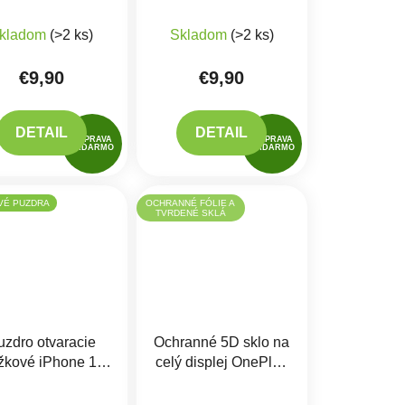
alaxy S9 Plus,
Nova Y90, Nova 9
G965F
SE
kladom
(>2 ks)
Skladom
(>2 ks)
€9,90
€9,90
DETAIL
DETAIL
DOPRAVA
DOPRAVA
ZADARMO
ZADARMO
VÉ PUZDRA
OCHRANNÉ FÓLIE A
TVRDENÉ SKLÁ
uzdro otvaracie
Ochranné 5D sklo na
žkové iPhone 12
celý displej OnePlus
mini
8