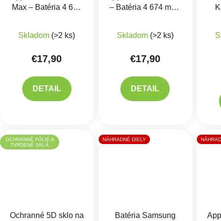
Max – Batéria 4 685
– Batéria 4 674 mAh
K
mAh (Zobrazuje
(Zobrazuje zdravie)
+
Priemerné hodnotenie produktu je 5,0 z 5 hviezdič
Priemerné hodnotenie 
zdravie)
+ Lepenie
Lepenie
1/2/
Skladom
(>2 ks)
Skladom
(>2 ks)
S
€17,90
€17,90
DETAIL
DETAIL
OCHRANNÉ FÓLIE A
NÁHRADNÉ DIELY
NÁHRAD
TVRDENÉ SKLÁ
Ochranné 5D sklo na
Batéria Samsung
App