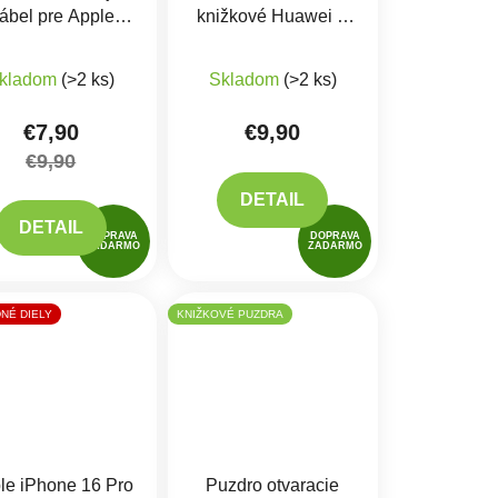
ábel pre Apple
knižkové Huawei P
Watch
Smart 2021
iek.
produktu je 5,0 z 5 hviezdičiek.
3/4/5/6/SE/7/8/9/Ultra/Ultra
kladom
(>2 ks)
Skladom
(>2 ks)
2 (USB-C)
€7,90
€9,90
€9,90
DETAIL
DETAIL
DOPRAVA
DOPRAVA
ZADARMO
ZADARMO
NÉ DIELY
KNIŽKOVÉ PUZDRA
le iPhone 16 Pro
Puzdro otvaracie