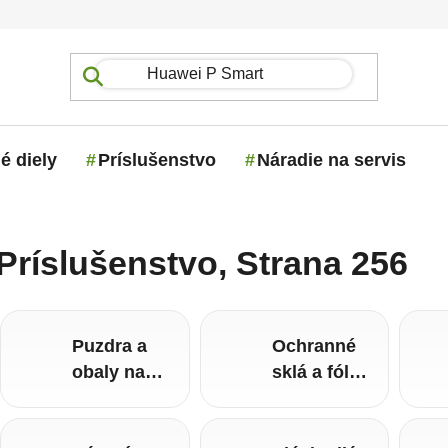
é diely
Príslušenstvo
Náradie na servis
Príslušenstvo
, Strana 256
Puzdra a
Ochranné
obaly na
sklá a fólie
mobil
na mobil