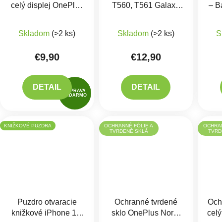
celý displej OnePlus
T560, T561 Galaxy
– B
5
Tab E 9.6 - EB-
(Zo
Priemerné hodnotenie 
BT561ABE
Skladom
(>2 ks)
Skladom
(>2 ks)
S
€9,90
€12,90
DETAIL
DETAIL
DOPRAVA
ZADARMO
KNIŽKOVÉ PUZDRA
OCHRANNÉ FÓLIE A
OCHRAN
TVRDENÉ SKLÁ
TVRD
Puzdro otvaracie
Ochranné tvrdené
Och
knižkové iPhone 12,
sklo OnePlus Nord,
cel