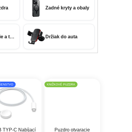
zdra
Zadné kryty a obaly
e a tvrdené sklá
Držiak do auta
ŠENSTVO
KNIŽKOVÉ PUZDRA
 TYP-C Nabíjací
Puzdro otvaracie