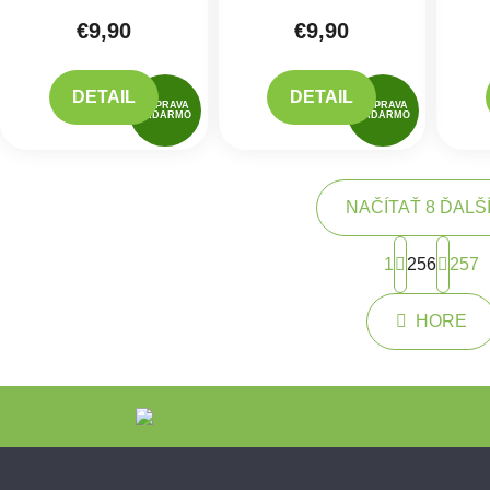
€9,90
€9,90
DETAIL
DETAIL
DOPRAVA
DOPRAVA
ZADARMO
ZADARMO
NAČÍTAŤ 8 ĎALŠ
Strán
1
256
257
Ovlád
HORE