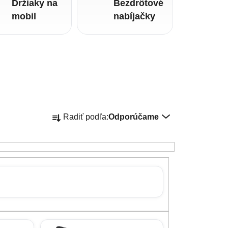
Držiaky na
Bezdrôtové
mobil
nabíjačky
Radenie produktov
Radiť podľa:
Odporúčame