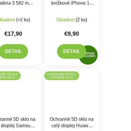
atéria 3 582 mAh
knižkové iPhone 11
brazuje zdravie)
+
Pro MAX
produktu je 5,0 z 5 hviezdičiek.
Priemerné hodnotenie produktu je 5,0 z 5 hviezdičiek.
Lepenie
kladom
(>2 ks)
Skladom
(2 ks)
€17,90
€9,90
DETAIL
DETAIL
DOPRAVA
ZADARMO
NÉ FÓLIE A
OCHRANNÉ FÓLIE A
ENÉ SKLÁ
TVRDENÉ SKLÁ
ranné 5D sklo na
Ochranné 5D sklo na
ý displej Samsung
celý displej Huawei