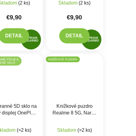
Skladom
(2 ks)
Skladom
(2 ks)
€9,90
€9,90
DETAIL
DETAIL
DOPRAVA
DOPRAVA
ZADARMO
ZADARMO
NÉ FÓLIE A
KNIŽKOVÉ PUZDRA
ENÉ SKLÁ
ranné 5D sklo na
Knižkové puzdro
ý displej OnePlus
Realme 8 5G, Narzo
3, 3T
30 5G
produktu je 5,0 z 5 hviezdičiek.
kladom
(>2 ks)
Skladom
(>2 ks)