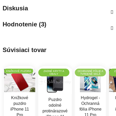
Diskusia
Hodnotenie (3)
Súvisiaci tovar
KNIŽKOVÉ PUZDRA
ZADNÉ KRYTY A
OCHRANNÉ FÓLIE A
Z
OBALY
TVRDENÉ SKLÁ
Knižkové
Hydrogel -
Puzdro
puzdro
Ochranná
odolné
iPhone 11
fólia iPhone
protinárazové
Pro
11 Pro