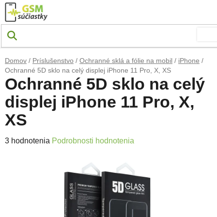
Prejsť na obsah
Domov
/
Príslušenstvo
/
Ochranné sklá a fólie na mobil
/
iPhone
/
Ochranné 5D sklo na celý displej iPhone 11 Pro, X, XS
Ochranné 5D sklo na celý
displej iPhone 11 Pro, X,
XS
Priemerné hodnotenie produktu je 4,7 z 5 hviezdičiek.
3 hodnotenia
Podrobnosti hodnotenia