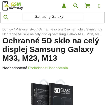
Prejsť na obsah
Hľadať
NÁKUP
Domov
/
Príslušenstvo
/
Ochranné sklá a fólie na mobil
/
Samsung
/
Ochranné 5D sklo na celý displej Samsung Galaxy M33, M23, M13
Ochranné 5D sklo na celý
displej Samsung Galaxy
M33, M23, M13
Priemerné hodnotenie produktu je 0,0 z 5 hviezdičiek.
Neohodnotené
Podrobnosti hodnotenia