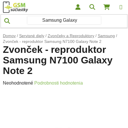
Prejsť na obsah
Hľadať
NÁKUP
Domov
/
Servisné diely
/
Zvončeky a Reproduktory
/
Samsung
/
Zvonček - reproduktor Samsung N7100 Galaxy Note 2
Zvonček - reproduktor
Samsung N7100 Galaxy
Note 2
Priemerné hodnotenie produktu je 0,0 z 5 hviezdičiek.
Neohodnotené
Podrobnosti hodnotenia