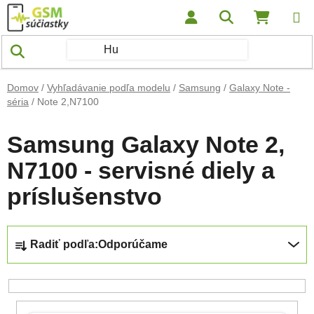
Prejsť na obsah
Hľadať
NÁKUP
Domov
/
Vyhľadávanie podľa modelu
/
Samsung
/
Galaxy Note -
séria
/
Note 2,N7100
Samsung Galaxy Note 2,
N7100 - servisné diely a
príslušenstvo
Radenie produktov
Radiť podľa:
Odporúčame