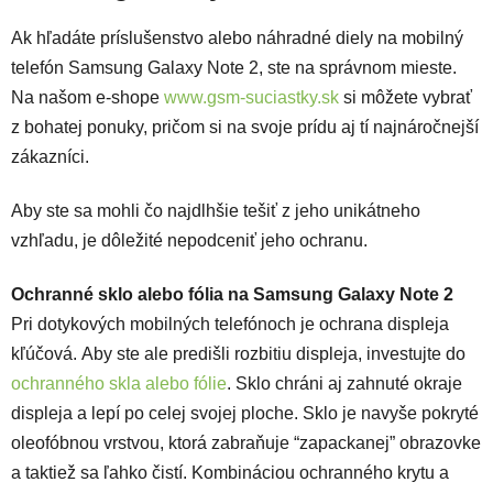
Ak hľadáte príslušenstvo alebo náhradné diely na mobilný
telefón Samsung Galaxy Note 2, ste na správnom mieste.
Na našom e-shope
www.gsm-suciastky.sk
si môžete vybrať
z bohatej ponuky, pričom si na svoje prídu aj tí najnáročnejší
zákazníci.
Aby ste sa mohli čo najdlhšie tešiť z jeho unikátneho
vzhľadu, je dôležité nepodceniť jeho ochranu.
Ochranné sklo alebo fólia na Samsung Galaxy Note 2
Pri dotykových mobilných telefónoch je ochrana displeja
kľúčová. Aby ste ale predišli rozbitiu displeja, investujte do
ochranného skla alebo fólie
. Sklo chráni aj zahnuté okraje
displeja a lepí po celej svojej ploche. Sklo je navyše pokryté
oleofóbnou vrstvou, ktorá zabraňuje “zapackanej” obrazovke
a taktiež sa ľahko čistí.
Kombináciou ochranného krytu a