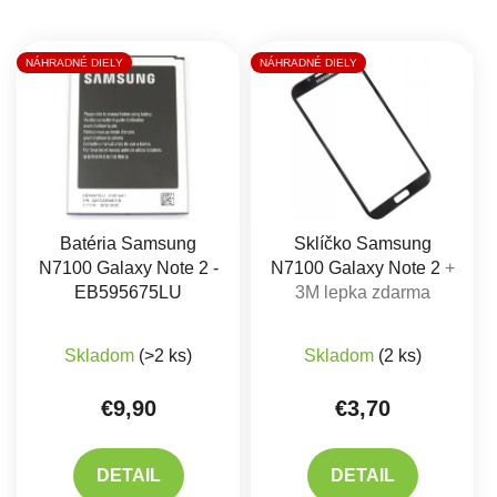
Výpis produktov
NÁHRADNÉ DIELY
NÁHRADNÉ DIELY
Batéria Samsung
Sklíčko Samsung
N7100 Galaxy Note 2 -
N7100 Galaxy Note 2
+
EB595675LU
3M lepka zdarma
Priemerné hodnotenie produktu je 5,0 z 5 hviez
Skladom
(>2 ks)
Skladom
(2 ks)
€9,90
€3,70
DETAIL
DETAIL