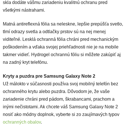
skla dodáte vášmu zariadeniu kvalitnú ochranu pred
všetkými nástrahami.
Matná antireflexná fólia sa neleskne, lepšie prepúšťa svetlo,
tlmí odrazy svetla a odtlačky prstov sú na nej menej
viditeľné. Lesklá ochranná fólia chráni pred mechanickým
poškodením a vďaka svojej priehľadnosti nie je na mobile
takmer vidieť. Hydrogel ochrannú fóliu si môžete zakúpiť aj
na zadný kryt telefónu.
Kryty a puzdra pre Samsung Galaxy Note 2
Už málokto v súčasnosti používa svoj mobilný telefón bez
ochranného krytu alebo puzdra. Dôvodom je, že vaše
zariadenie chráni pred pádom, škrabancami, prachom a
inými nečistotami. Ak chcete váš Samsung Galaxy Note 2
nosiť ako módny doplnok, vyberte si zo zaujímavých typov
ochranných obalov
.