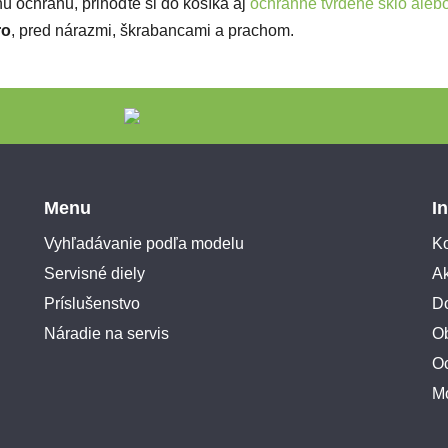
ú ochranu, prihoďte si do košíka aj
ochranné tvrdené sklo alebo 
ro
,
pred nárazmi, škrabancami a prachom.
Menu
I
Vyhľadávanie podľa modelu
Ko
Servisné diely
A
Príslušenstvo
Do
Náradie na servis
O
O
M