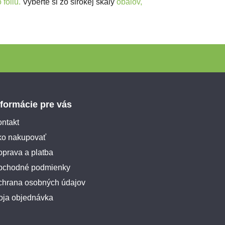
fóliu.
Vyberte si zo širokej škály
obalov,
nformácie pre vás
ntakt
ko nakupovať
prava a platba
bchodné podmienky
chrana osobných údajov
oja objednávka