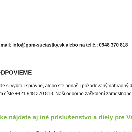
 mail: info@gsm-suciastky.sk
alebo na tel.č.: 0948 370 818
ODPOVIEME
či ste si vybrali správne, alebo ste nenašli požadovaný náhradný 
ašom čísle +421 948 370 818. Naši odborne zaškolení zamestnan
e nájdete aj iné príslušenstvo a diely pre 