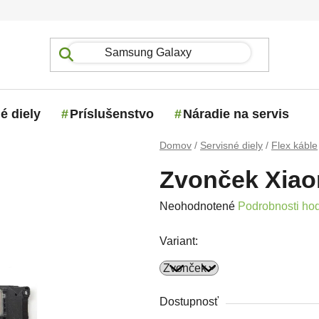
é diely
Príslušenstvo
Náradie na servis
Domov
/
Servisné diely
/
Flex káble
Zvonček Xiao
Priemerné hodnotenie produktu j
Neohodnotené
Podrobnosti ho
Variant:
Dostupnosť