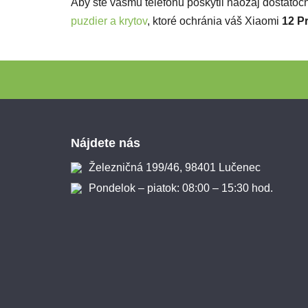
Aby ste vášmu telefónu poskytli naozaj dostatočn
puzdier a krytov
, ktoré ochránia váš Xiaomi
12 P
Zápätie
Nájdete nás
Železničná 199/46, 98401 Lučenec
Pondelok – piatok: 08:00 – 15:30 hod.