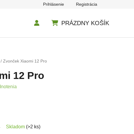
Prihlásenie
Registrácia
PRÁZDNY KOŠÍK
NÁKUPNÝ KOŠÍK
/
Zvonček Xiaomi 12 Pro
mi 12 Pro
e 0,0 z 5 hviezdičiek.
dnotenia
Skladom
(>2 ks)