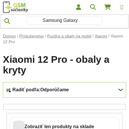
Prejsť na obsah
Hľadať
NÁKUP
Domov
/
Príslušenstvo
/
Puzdra a obaly na mobil
/
Xiaomi
/
Xiaomi
12 Pro
Xiaomi 12 Pro - obaly a
kryty
Radenie produktov
Radiť podľa:
Odporúčame
Zobraziť len produkty na sklade