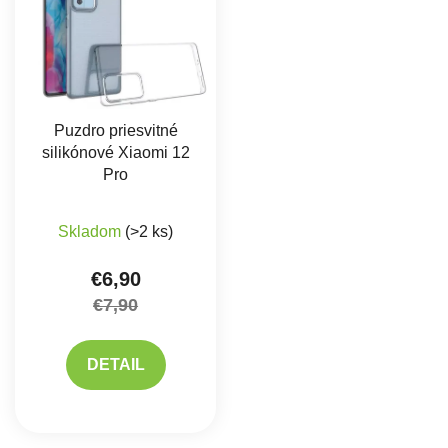
Puzdro priesvitné
silikónové Xiaomi 12
Pro
Priemerné hodnotenie produktu je 5,0 z 5 hviez
Skladom
(>2 ks)
€6,90
€7,90
DETAIL