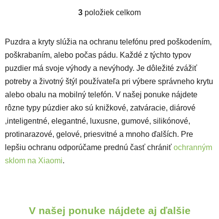
3
položiek celkom
Ovládacie prvky výpisu
Puzdra a kryty slúžia na ochranu telefónu pred poškodením,
poškrabaním, alebo počas pádu. Každé z týchto typov
puzdier má svoje výhody a nevýhody. Je dôležité zvážiť
potreby a životný štýl používateľa pri výbere správneho krytu
alebo obalu na mobilný telefón. V našej ponuke nájdete
rôzne typy púzdier ako sú knižkové, zatváracie, diárové
,inteligentné, elegantné, luxusne, gumové, silikónové,
protinarazové, gelové, priesvitné a mnoho ďalších. Pre
lepšiu ochranu odporúčame prednú časť chrániť
ochranným
sklom na Xiaomi
.
V našej ponuke nájdete aj ďalšie