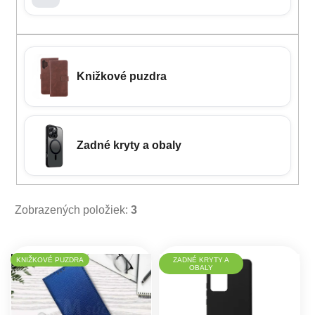
Knižkové puzdra
Zadné kryty a obaly
Zobrazených položiek:
3
Výpis produktov
KNIŽKOVÉ PUZDRA
ZADNÉ KRYTY A
OBALY