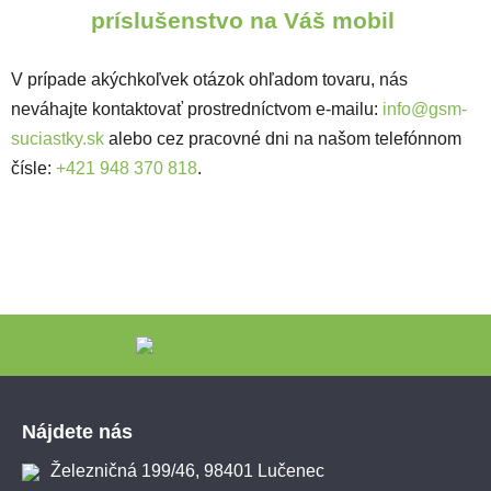
príslušenstvo na Váš mobil
V prípade akýchkoľvek otázok ohľadom tovaru, nás
neváhajte kontaktovať prostredníctvom e-mailu:
info@gsm-
suciastky.sk
alebo cez pracovné dni na našom telefónnom
čísle:
+421 948 370 818
.
Zápätie
Nájdete nás
Železničná 199/46, 98401 Lučenec