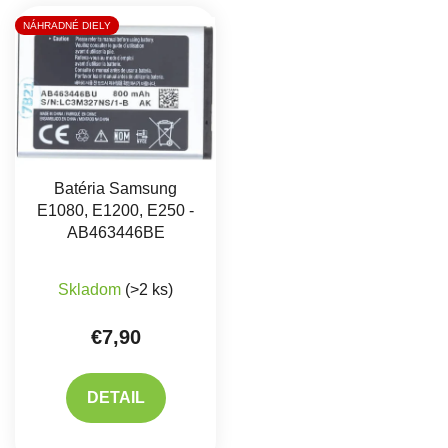
Výpis produktov
NÁHRADNÉ DIELY
Batéria Samsung
E1080, E1200, E250 -
AB463446BE
Priemerné hodnotenie produktu je 4,9 z 5 hviez
Skladom
(>2 ks)
€7,90
DETAIL