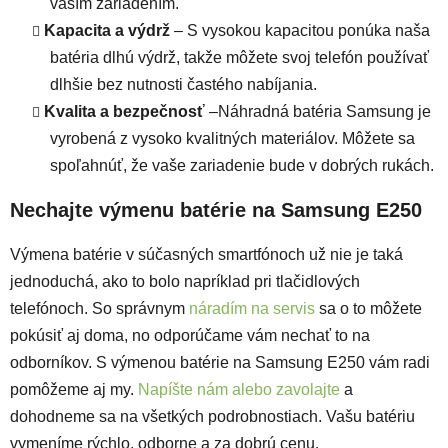
vaším zariadením.
Kapacita a výdrž
– S vysokou kapacitou ponúka naša
batéria dlhú výdrž, takže môžete svoj telefón používať
dlhšie bez nutnosti častého nabíjania.
Kvalita a bezpečnosť
–Náhradná batéria Samsung je
vyrobená z vysoko kvalitných materiálov. Môžete sa
spoľahnúť, že vaše zariadenie bude v dobrých rukách.
Nechajte výmenu batérie na Samsung E250
Výmena batérie v súčasných smartfónoch už nie je taká
jednoduchá, ako to bolo napríklad pri tlačidlových
telefónoch. So správnym
náradím na servis
sa o to môžete
pokúsiť aj doma, no odporúčame vám nechať to na
odborníkov. S výmenou batérie na Samsung E250 vám radi
pomôžeme aj my.
Napíšte nám alebo zavolajte
a
dohodneme sa na všetkých podrobnostiach. Vašu batériu
vymeníme rýchlo, odborne a za dobrú cenu.