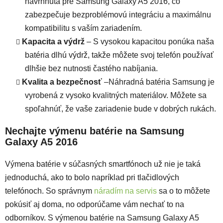
navrhnutá pre Samsung Galaxy A5 2016, čo
zabezpečuje bezproblémovú integráciu a maximálnu
kompatibilitu s vaším zariadením.
Kapacita a výdrž
– S vysokou kapacitou ponúka naša
batéria dlhú výdrž, takže môžete svoj telefón používať
dlhšie bez nutnosti častého nabíjania.
Kvalita a bezpečnosť
–Náhradná batéria Samsung je
vyrobená z vysoko kvalitných materiálov. Môžete sa
spoľahnúť, že vaše zariadenie bude v dobrých rukách.
Nechajte výmenu batérie na Samsung
Galaxy A5 2016
Výmena batérie v súčasných smartfónoch už nie je taká
jednoduchá, ako to bolo napríklad pri tlačidlových
telefónoch. So správnym
náradím na servis
sa o to môžete
pokúsiť aj doma, no odporúčame vám nechať to na
odborníkov. S výmenou batérie na Samsung Galaxy A5