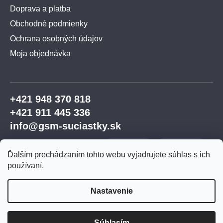
Doprava a platba
Obchodné podmienky
Ochrana osobných údajov
Moja objednávka
+421 948 370 818
+421 911 445 336
info@gsm-suciastky.sk
Ďalším prechádzaním tohto webu vyjadrujete súhlas s ich
používaní.
Nastavenie
Vytvoril Shoptet Premium
Súhlasím