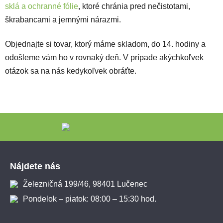
sklá a ochranné fólie
, ktoré chránia pred nečistotami,
škrabancami a jemnými nárazmi.
Objednajte si tovar, ktorý máme skladom, do 14. hodiny a
odošleme vám ho v rovnaký deň. V prípade akýchkoľvek
otázok sa na nás kedykoľvek obráťte.
Zápätie
Nájdete nás
Železničná 199/46, 98401 Lučenec
Pondelok – piatok: 08:00 – 15:30 hod.