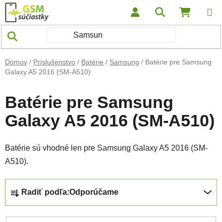
Prejsť na obsah
Hľadať
NÁKUP
Domov
/
Príslušenstvo
/
Batérie
/
Samsung
/
Batérie pre Samsung
Galaxy A5 2016 (SM-A510)
Batérie pre Samsung
Galaxy A5 2016 (SM-A510)
Batérie sú vhodné len pre Samsung Galaxy A5 2016 (SM-
A510).
Radenie produktov
Radiť podľa:
Odporúčame