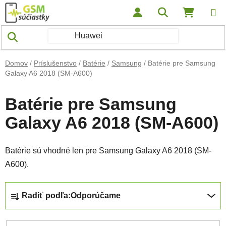
Prejsť na obsah
Hľadať
NÁKUP
Domov
/
Príslušenstvo
/
Batérie
/
Samsung
/
Batérie pre Samsung
Galaxy A6 2018 (SM-A600)
Batérie pre Samsung
Galaxy A6 2018 (SM-A600)
Batérie sú vhodné len pre Samsung Galaxy A6 2018 (SM-
A600).
Radenie produktov
Radiť podľa:
Odporúčame