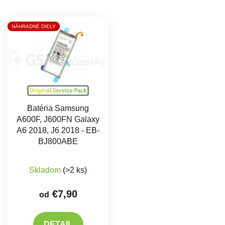
Výpis produktov
NÁHRADNÉ DIELY
Batéria Samsung
A600F, J600FN Galaxy
A6 2018, J6 2018 - EB-
BJ800ABE
Skladom
(>2 ks)
€7,90
od
DETAIL