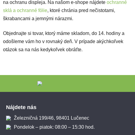
na ochranu displeja. Na našom e-shope nájdete
ochranné
sklá a ochranné fólie
, ktoré chránia pred nečistotami,
škrabancami a jemnými nárazmi.
Objednajte si tovar, ktorý máme skladom, do 14. hodiny a
odošleme vám ho v rovnaký deň. V prípade akýchkoľvek
otázok sa na nás kedykoľvek obráťte.
Zápätie
Nájdete nás
Železničná 199/46, 98401 Lučenec
Pondelok – piatok: 08:00 – 15:30 hod.