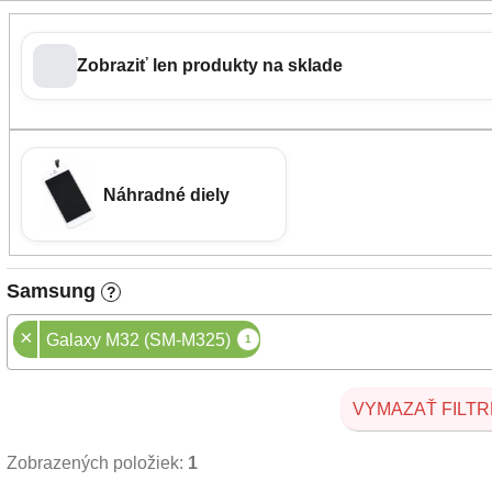
Zobraziť len produkty na sklade
Náhradné diely
Samsung
?
×
Galaxy M32 (SM-M325)
1
VYMAZAŤ FILTR
Zobrazených položiek:
1