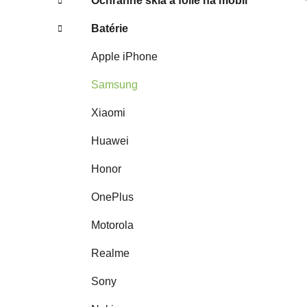
Ochranné sklá a fólie na mobil
Batérie
Apple iPhone
Samsung
Xiaomi
Huawei
Honor
OnePlus
Motorola
Realme
Sony