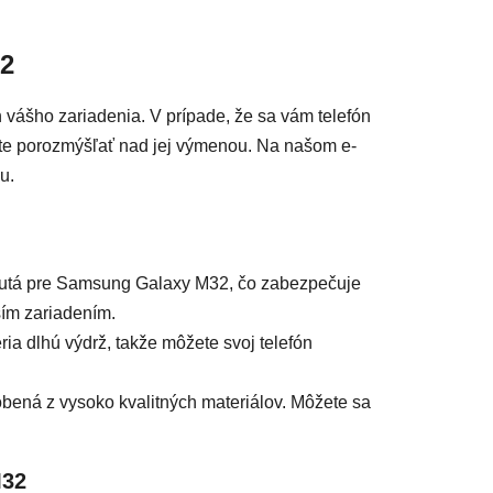
acie prvky výpisu
32
 vášho zariadenia. V prípade, že sa vám telefón
y ste porozmýšľať nad jej výmenou. Na našom e-
u.
hnutá pre Samsung Galaxy M32, čo zabezpečuje
ším zariadením.
ia dlhú výdrž, takže môžete svoj telefón
ená z vysoko kvalitných materiálov. Môžete sa
M32