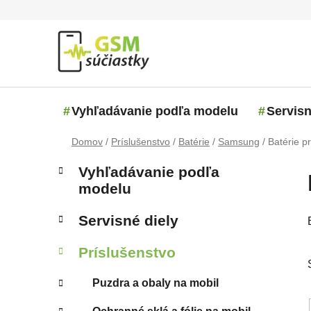
Prejsť na obsah
Vyhľadávanie podľa modelu
Servisn
Domov
/
Príslušenstvo
/
Batérie
/
Samsung
/
Batérie 
Bočný panel
Kategórie
Preskočiť kategórie
Vyhľadávanie podľa
modelu
Servisné diely
Príslušenstvo
Puzdra a obaly na mobil