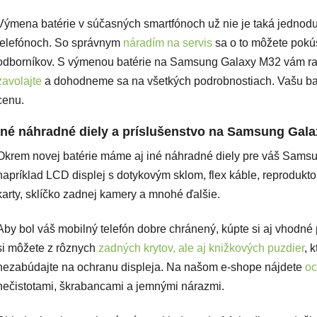
Výmena batérie v súčasných smartfónoch už nie je taká jednoduch
telefónoch. So správnym
náradím na servis
sa o to môžete pokú
odborníkov. S výmenou batérie na Samsung Galaxy M32 vám r
zavolajte
a dohodneme sa na všetkých podrobnostiach. Vašu bat
cenu.
Iné náhradné diely a príslušenstvo na Samsung Gal
Okrem novej batérie máme aj iné náhradné diely pre váš Sams
napríklad LCD displej s dotykovým sklom, flex káble, reproduktor
karty, sklíčko zadnej kamery a mnohé ďalšie.
Aby bol váš mobilný telefón dobre chránený, kúpte si aj vhodn
si môžete z rôznych
zadných krytov, ale aj knižkových puzdier
, 
nezabúdajte na ochranu displeja. Na našom e-shope nájdete
oc
nečistotami, škrabancami a jemnými nárazmi.