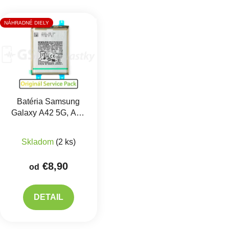
Výpis produktov
NÁHRADNÉ DIELY
Batéria Samsung
Galaxy A42 5G, A32
5G - BA426ABY
Priemerné hodnotenie produktu je 5,0 z 5 hviezdič
Skladom
(2 ks)
€8,90
od
DETAIL