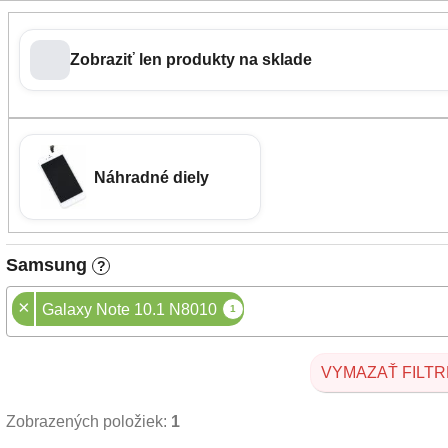
Zobraziť len produkty na sklade
Náhradné diely
Samsung
?
×
Galaxy Note 10.1 N8010
1
VYMAZAŤ FILTR
Zobrazených položiek:
1