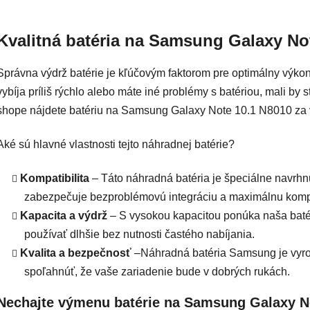
Ovlád
Kvalitná batéria na Samsung Galaxy No
Správna výdrž batérie je kľúčovým faktorom pre optimálny výkon
vybíja príliš rýchlo alebo máte iné problémy s batériou, mali b
shope nájdete batériu na Samsung Galaxy Note 10.1 N8010 za
Aké sú hlavné vlastnosti tejto náhradnej batérie?
Kompatibilita
– Táto náhradná batéria je špeciálne navr
zabezpečuje bezproblémovú integráciu a maximálnu kompat
Kapacita a výdrž
– S vysokou kapacitou ponúka naša batér
používať dlhšie bez nutnosti častého nabíjania.
Kvalita a bezpečnosť
–Náhradná batéria Samsung je vyrob
spoľahnúť, že vaše zariadenie bude v dobrých rukách.
Nechajte výmenu batérie na Samsung Galaxy N