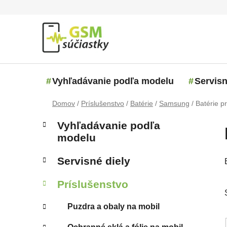
Prejsť na obsah
Vyhľadávanie podľa modelu
Servisn
Domov
/
Príslušenstvo
/
Batérie
/
Samsung
/
Batérie 
Bočný panel
Kategórie
Preskočiť kategórie
Vyhľadávanie podľa
modelu
Servisné diely
Príslušenstvo
Puzdra a obaly na mobil