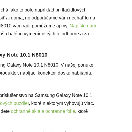
á, ako to bolo napríklad pri tlačidlových
siť aj doma, no odporúčame vám nechať to na
 N8010 vám radi pomôžeme aj my.
Napíšte nám
šu batériu vymeníme rýchlo, odborne a za
xy Note 10.1 N8010
ung Galaxy Note 10.1 N8010. V našej ponuke
roduktor, nabíjací konektor, dosku nabíjania,
é príslušenstvo na Samsung Galaxy Note 10.1
kových puzdier
, ktoré niektorým vyhovujú viac.
jdete
ochranné sklá a ochranné fólie
, ktoré