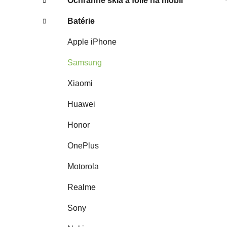
Ochranné sklá a fólie na mobil
Batérie
Apple iPhone
Samsung
Xiaomi
Huawei
Honor
OnePlus
Motorola
Realme
Sony