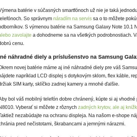
Výmena batérie v súčasných smartfónoch už nie je taká jednoduch
telefónoch. So správnym
náradím na servis
sa o to môžete pokú
odborníkov. S výmenou batérie na Samsung Galaxy Note 10.1
alebo zavolajte
a dohodneme sa na všetkých podrobnostiach. Va
dobrú cenu.
Iné náhradné diely a príslušenstvo na Samsung Gala
Okrem novej batérie máme aj iné náhradné diely pre váš Sams
nájdete napríklad LCD displej s dotykovým sklom, flex káble, rep
držiak SIM karty, sklíčko zadnej kamery a mnohé ďalšie.
Aby bol váš mobilný telefón dobre chránený, kúpte si aj vhodn
N8010. Vyberať si môžete z rôznych
zadných krytov, ale aj kniž
Taktiež nezabúdajte na ochranu displeja. Na našom e-shope ná
chránia pred nečistotami, škrabancami a jemnými nárazmi.