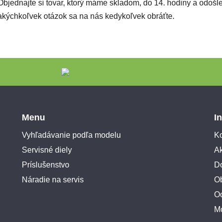
Objednajte si tovar, ktorý máme skladom, do 14. hodiny a odoš
akýchkoľvek otázok sa na nás kedykoľvek obráťte.
Menu
I
Vyhľadávanie podľa modelu
Ko
Servisné diely
A
Príslušenstvo
Do
Náradie na servis
O
O
M