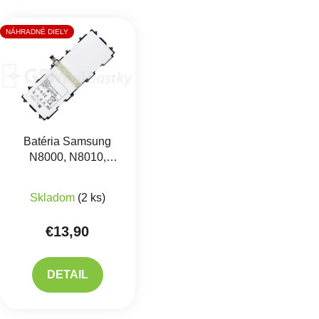
Výpis produktov
NÁHRADNÉ DIELY
Batéria Samsung
N8000, N8010,
N8020, P7500 TAB
10,1 - SP3676B1A
Skladom
(2 ks)
€13,90
DETAIL