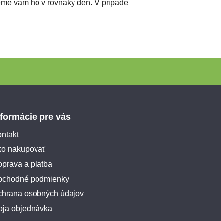
leme vám ho v rovnaký deň. V prípade
nformácie pre vás
ntakt
ko nakupovať
prava a platba
bchodné podmienky
chrana osobných údajov
oja objednávka