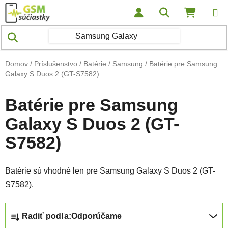
Prejsť na obsah
Hľadať
NÁKUP
Domov
/
Príslušenstvo
/
Batérie
/
Samsung
/
Batérie pre Samsung
Galaxy S Duos 2 (GT-S7582)
Batérie pre Samsung
Galaxy S Duos 2 (GT-
S7582)
Batérie sú vhodné len pre Samsung Galaxy S Duos 2 (GT-
S7582).
Radenie produktov
Radiť podľa:
Odporúčame