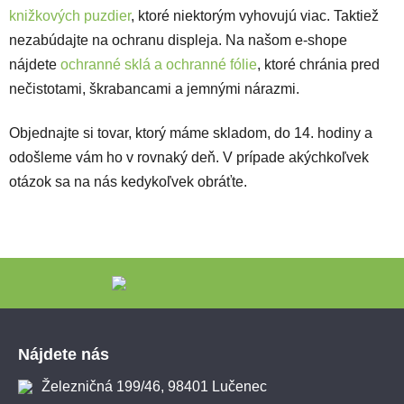
knižkových puzdier
, ktoré niektorým vyhovujú viac. Taktiež
nezabúdajte na ochranu displeja. Na našom e-shope
nájdete
ochranné sklá a ochranné fólie
, ktoré chránia pred
nečistotami, škrabancami a jemnými nárazmi.
Objednajte si tovar, ktorý máme skladom, do 14. hodiny a
odošleme vám ho v rovnaký deň. V prípade akýchkoľvek
otázok sa na nás kedykoľvek obráťte.
Zápätie
Nájdete nás
Železničná 199/46, 98401 Lučenec