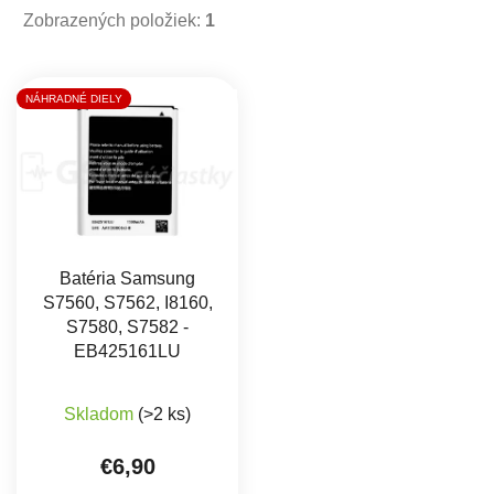
Zobrazených položiek:
1
Výpis produktov
NÁHRADNÉ DIELY
Batéria Samsung
S7560, S7562, I8160,
S7580, S7582 -
EB425161LU
Priemerné hodnotenie produktu je 4,8 z 5 hviez
Skladom
(>2 ks)
€6,90