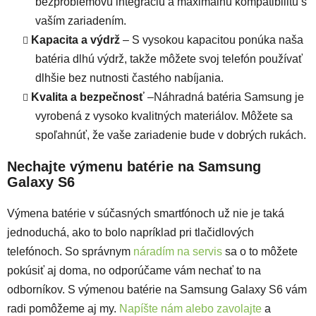
bezproblémovú integráciu a maximálnu kompatibilitu s
vaším zariadením.
Kapacita a výdrž
– S vysokou kapacitou ponúka naša
batéria dlhú výdrž, takže môžete svoj telefón používať
dlhšie bez nutnosti častého nabíjania.
Kvalita a bezpečnosť
–Náhradná batéria Samsung je
vyrobená z vysoko kvalitných materiálov. Môžete sa
spoľahnúť, že vaše zariadenie bude v dobrých rukách.
Nechajte výmenu batérie na Samsung
Galaxy S6
Výmena batérie v súčasných smartfónoch už nie je taká
jednoduchá, ako to bolo napríklad pri tlačidlových
telefónoch. So správnym
náradím na servis
sa o to môžete
pokúsiť aj doma, no odporúčame vám nechať to na
odborníkov. S výmenou batérie na Samsung Galaxy S6 vám
radi pomôžeme aj my.
Napíšte nám alebo zavolajte
a