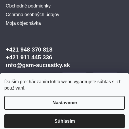
Obchodné podmienky
Ochrana osobných údajov
Moja objednávka
+421 948 370 818
+421 911 445 336
info@gsm-suciastky.sk
Ďalším prechádzaním tohto webu vyjadrujete súhlas s ich
používaní.
Nastavenie
Vytvoril Shoptet Premium
Súhlasím
Copyright 2026
GSM súčiastky
. Všetky práva
vyhradené.
Upraviť nastavenie cookies