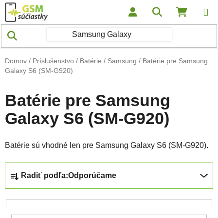
Prejsť na obsah
Hľadať
NÁKUP
Domov
/
Príslušenstvo
/
Batérie
/
Samsung
/
Batérie pre Samsung
Galaxy S6 (SM-G920)
Batérie pre Samsung
Galaxy S6 (SM-G920)
Batérie sú vhodné len pre Samsung Galaxy S6 (SM-G920).
Radenie produktov
Radiť podľa:
Odporúčame