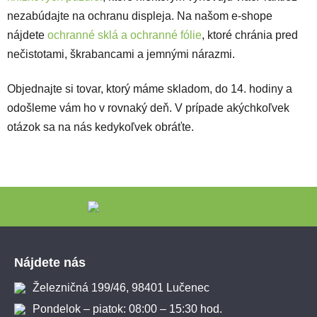
nezabúdajte na ochranu displeja. Na našom e-shope
nájdete
ochranné sklá a ochranné fólie
, ktoré chránia pred
nečistotami, škrabancami a jemnými nárazmi.
Objednajte si tovar, ktorý máme skladom, do 14. hodiny a
odošleme vám ho v rovnaký deň. V prípade akýchkoľvek
otázok sa na nás kedykoľvek obráťte.
Zápätie
Nájdete nás
Železničná 199/46, 98401 Lučenec
Pondelok – piatok: 08:00 – 15:30 hod.