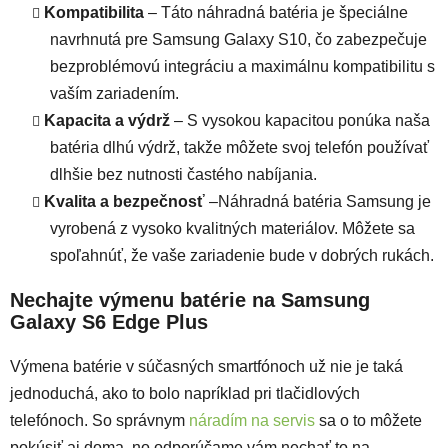
Kompatibilita
– Táto náhradná batéria je špeciálne
navrhnutá pre Samsung Galaxy S10, čo zabezpečuje
bezproblémovú integráciu a maximálnu kompatibilitu s
vaším zariadením.
Kapacita a výdrž
– S vysokou kapacitou ponúka naša
batéria dlhú výdrž, takže môžete svoj telefón používať
dlhšie bez nutnosti častého nabíjania.
Kvalita a bezpečnosť
–Náhradná batéria Samsung je
vyrobená z vysoko kvalitných materiálov. Môžete sa
spoľahnúť, že vaše zariadenie bude v dobrých rukách.
Nechajte výmenu batérie na Samsung
Galaxy S6 Edge Plus
Výmena batérie v súčasných smartfónoch už nie je taká
jednoduchá, ako to bolo napríklad pri tlačidlových
telefónoch. So správnym
náradím na servis
sa o to môžete
pokúsiť aj doma, no odporúčame vám nechať to na