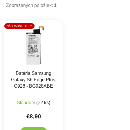
Zobrazených položiek:
1
Výpis produktov
NÁHRADNÉ DIELY
Batéria Samsung
Galaxy S6 Edge Plus,
G928 - BG928ABE
Priemerné hodnotenie produktu je 5,0 z 5 hviez
Skladom
(>2 ks)
€8,90