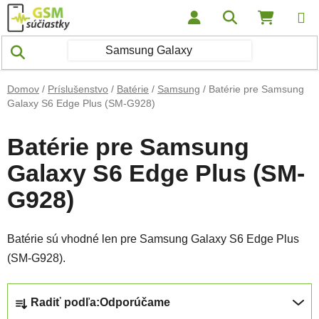
Prejsť na obsah
Hľadať
NÁKUP
Domov
/
Príslušenstvo
/
Batérie
/
Samsung
/
Batérie pre Samsung
Galaxy S6 Edge Plus (SM-G928)
Batérie pre Samsung
Galaxy S6 Edge Plus (SM-
G928)
Batérie sú vhodné len pre Samsung Galaxy S6 Edge Plus
(SM-G928).
Radenie produktov
Radiť podľa:
Odporúčame