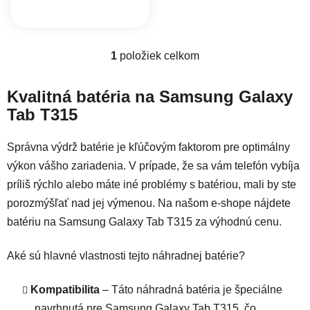
1
položiek celkom
Ovládacie prvky výpisu
Kvalitná batéria na Samsung Galaxy
Tab T315
Správna výdrž batérie je kľúčovým faktorom pre optimálny
výkon vášho zariadenia. V prípade, že sa vám telefón vybíja
príliš rýchlo alebo máte iné problémy s batériou, mali by ste
porozmýšľať nad jej výmenou. Na našom e-shope nájdete
batériu na Samsung Galaxy Tab T315 za výhodnú cenu.
Aké sú hlavné vlastnosti tejto náhradnej batérie?
Kompatibilita
– Táto náhradná batéria je špeciálne
navrhnutá pre Samsung Galaxy Tab T315, čo