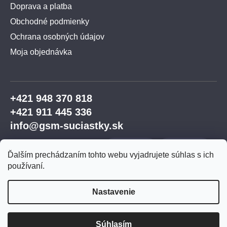
Doprava a platba
Obchodné podmienky
Ochrana osobných údajov
Moja objednávka
+421 948 370 818
+421 911 445 336
info@gsm-suciastky.sk
Ďalším prechádzaním tohto webu vyjadrujete súhlas s ich
používaní.
Nastavenie
Vytvoril Shoptet Premium
Súhlasím
Copyright 2026
GSM súčiastky
. Všetky práva