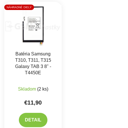
Výpis produktov
NÁHRADNÉ DIELY
Batéria Samsung
T310, T311, T315
Galaxy TAB 3 8" -
T4450E
Priemerné hodnotenie produktu je 5,0 z 5 hviez
Skladom
(2 ks)
€11,90
DETAIL