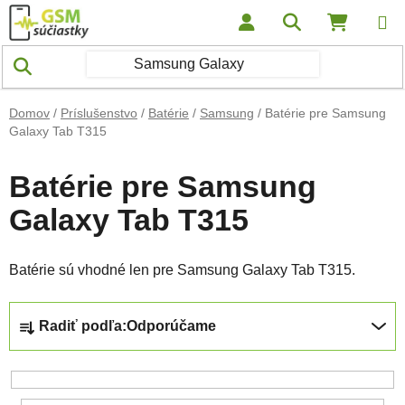
Prejsť na obsah
Hľadať
NÁKUP
Domov
/
Príslušenstvo
/
Batérie
/
Samsung
/
Batérie pre Samsung
Galaxy Tab T315
Batérie pre Samsung
Galaxy Tab T315
Batérie sú vhodné len pre Samsung Galaxy Tab T315.
Radenie produktov
Radiť podľa:
Odporúčame