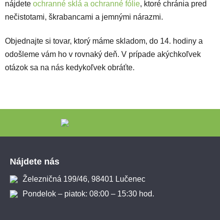
nájdete
ochranné sklá a ochranné fólie
, ktoré chránia pred
nečistotami, škrabancami a jemnými nárazmi.
Objednajte si tovar, ktorý máme skladom, do 14. hodiny a
odošleme vám ho v rovnaký deň. V prípade akýchkoľvek
otázok sa na nás kedykoľvek obráťte.
Zápätie
Nájdete nás
Železničná 199/46, 98401 Lučenec
Pondelok – piatok: 08:00 – 15:30 hod.