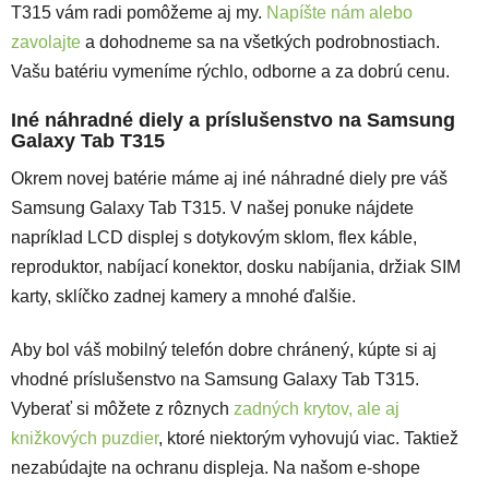
T315 vám radi pomôžeme aj my.
Napíšte nám alebo
zavolajte
a dohodneme sa na všetkých podrobnostiach.
Vašu batériu vymeníme rýchlo, odborne a za dobrú cenu.
Iné náhradné diely a príslušenstvo na Samsung
Galaxy Tab T315
Okrem novej batérie máme aj iné náhradné diely pre váš
Samsung Galaxy Tab T315. V našej ponuke nájdete
napríklad LCD displej s dotykovým sklom, flex káble,
reproduktor, nabíjací konektor, dosku nabíjania, držiak SIM
karty, sklíčko zadnej kamery a mnohé ďalšie.
Aby bol váš mobilný telefón dobre chránený, kúpte si aj
vhodné príslušenstvo na Samsung Galaxy Tab T315.
Vyberať si môžete z rôznych
zadných krytov, ale aj
knižkových puzdier
, ktoré niektorým vyhovujú viac. Taktiež
nezabúdajte na ochranu displeja. Na našom e-shope