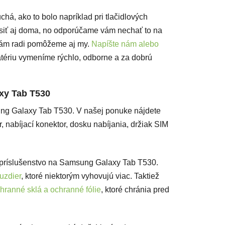
á, ako to bolo napríklad pri tlačidlových
siť aj doma, no odporúčame vám nechať to na
vám radi pomôžeme aj my.
Napíšte nám alebo
ériu vymeníme rýchlo, odborne a za dobrú
axy Tab T530
ung Galaxy Tab T530. V našej ponuke nájdete
, nabíjací konektor, dosku nabíjania, držiak SIM
é príslušenstvo na Samsung Galaxy Tab T530.
uzdier
, ktoré niektorým vyhovujú viac. Taktiež
hranné sklá a ochranné fólie
, ktoré chránia pred