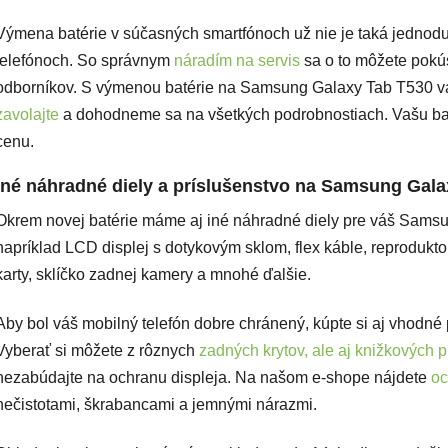
Výmena batérie v súčasných smartfónoch už nie je taká jednoduch
telefónoch. So správnym
náradím na servis
sa o to môžete pokú
odborníkov. S výmenou batérie na Samsung Galaxy Tab T530 
zavolajte
a dohodneme sa na všetkých podrobnostiach. Vašu bat
cenu.
Iné náhradné diely a príslušenstvo na Samsung Gal
Okrem novej batérie máme aj iné náhradné diely pre váš Sams
napríklad LCD displej s dotykovým sklom, flex káble, reproduktor
karty, sklíčko zadnej kamery a mnohé ďalšie.
Aby bol váš mobilný telefón dobre chránený, kúpte si aj vhodn
Vyberať si môžete z rôznych
zadných krytov, ale aj knižkových p
nezabúdajte na ochranu displeja. Na našom e-shope nájdete
oc
nečistotami, škrabancami a jemnými nárazmi.