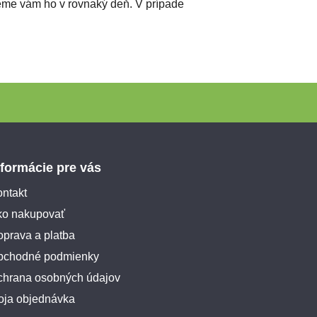
leme vám ho v rovnaký deň. V prípade
nformácie pre vás
ntakt
ko nakupovať
prava a platba
bchodné podmienky
chrana osobných údajov
oja objednávka