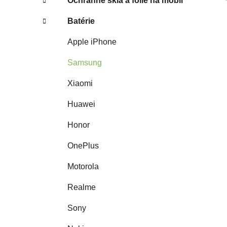
Ochranné sklá a fólie na mobil
Batérie
Apple iPhone
Samsung
Xiaomi
Huawei
Honor
OnePlus
Motorola
Realme
Sony