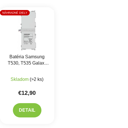
Výpis produktov
NÁHRADNÉ DIELY
Batéria Samsung
T530, T535 Galaxy
TAB 4 - EB-
Priemerné hodnotenie produktu je 5,0 z 5 hviezdič
BT530FBE
Skladom
(>2 ks)
€12,90
DETAIL