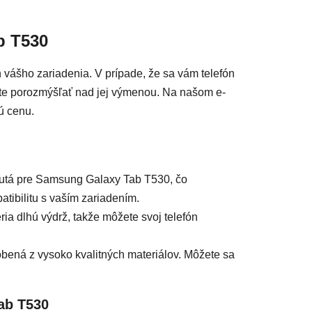
acie prvky výpisu
b T530
 vášho zariadenia. V prípade, že sa vám telefón
y ste porozmýšľať nad jej výmenou. Na našom e-
ú cenu.
nutá pre Samsung Galaxy Tab T530, čo
ibilitu s vaším zariadením.
ia dlhú výdrž, takže môžete svoj telefón
ená z vysoko kvalitných materiálov. Môžete sa
ab T530