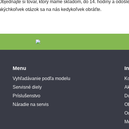
Objednajte si tovar, ktorý máme skladom, do 14. hodiny a odoš
akýchkoľvek otázok sa na nás kedykoľvek obráťte.
Menu
I
Vyhľadávanie podľa modelu
Ko
Servisné diely
A
Príslušenstvo
Do
Náradie na servis
O
O
M