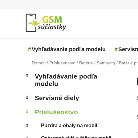
Prejsť na obsah
Vyhľadávanie podľa modelu
Servisn
Domov
/
Príslušenstvo
/
Batérie
/
Samsung
/
Batérie 
Bočný panel
Kategórie
Preskočiť kategórie
Vyhľadávanie podľa
modelu
Servisné diely
Príslušenstvo
Puzdra a obaly na mobil