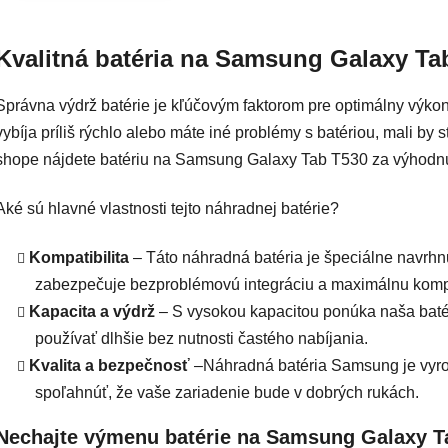
Ovlád
Kvalitná batéria na Samsung Galaxy Ta
Správna výdrž batérie je kľúčovým faktorom pre optimálny výkon
vybíja príliš rýchlo alebo máte iné problémy s batériou, mali b
shope nájdete batériu na Samsung Galaxy Tab T530 za výhodn
Aké sú hlavné vlastnosti tejto náhradnej batérie?
Kompatibilita
– Táto náhradná batéria je špeciálne navrh
zabezpečuje bezproblémovú integráciu a maximálnu kompat
Kapacita a výdrž
– S vysokou kapacitou ponúka naša batér
používať dlhšie bez nutnosti častého nabíjania.
Kvalita a bezpečnosť
–Náhradná batéria Samsung je vyrob
spoľahnúť, že vaše zariadenie bude v dobrých rukách.
Nechajte výmenu batérie na Samsung Galaxy T