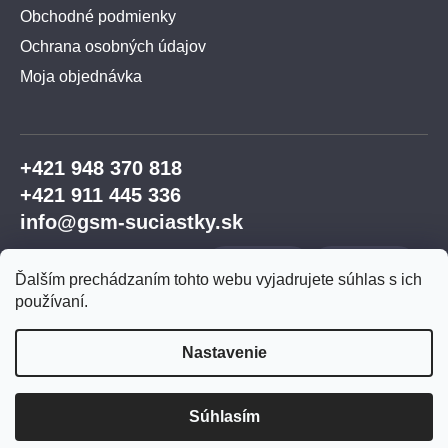
Obchodné podmienky
Ochrana osobných údajov
Moja objednávka
+421 948 370 818
+421 911 445 336
info@gsm-suciastky.sk
Ďalším prechádzaním tohto webu vyjadrujete súhlas s ich
používaní.
Nastavenie
Vytvoril Shoptet Premium
Súhlasím
Copyright 2026
GSM súčiastky
. Všetky práva
vyhradené.
Upraviť nastavenie cookies