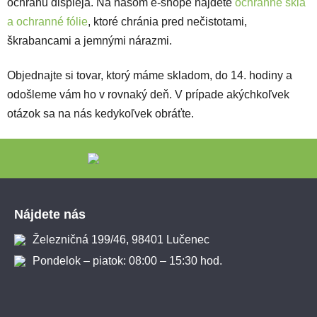
ochranu displeja. Na našom e-shope nájdete
ochranné sklá
a ochranné fólie
, ktoré chránia pred nečistotami,
škrabancami a jemnými nárazmi.
Objednajte si tovar, ktorý máme skladom, do 14. hodiny a
odošleme vám ho v rovnaký deň. V prípade akýchkoľvek
otázok sa na nás kedykoľvek obráťte.
Zápätie
Nájdete nás
Železničná 199/46, 98401 Lučenec
Pondelok – piatok: 08:00 – 15:30 hod.