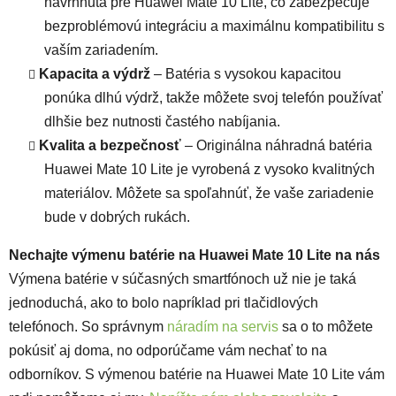
navrhnutá pre Huawei Mate 10 Lite, čo zabezpečuje
bezproblémovú integráciu a maximálnu kompatibilitu s
vaším zariadením.
Kapacita a výdrž
– Batéria s vysokou kapacitou
ponúka dlhú výdrž, takže môžete svoj telefón používať
dlhšie bez nutnosti častého nabíjania.
Kvalita a bezpečnosť
– Originálna náhradná batéria
Huawei Mate 10 Lite je vyrobená z vysoko kvalitných
materiálov. Môžete sa spoľahnúť, že vaše zariadenie
bude v dobrých rukách.
Nechajte výmenu batérie na Huawei Mate 10 Lite na nás
Výmena batérie v súčasných smartfónoch už nie je taká
jednoduchá, ako to bolo napríklad pri tlačidlových
telefónoch. So správnym
náradím na servis
sa o to môžete
pokúsiť aj doma, no odporúčame vám nechať to na
odborníkov. S výmenou batérie na Huawei Mate 10 Lite vám