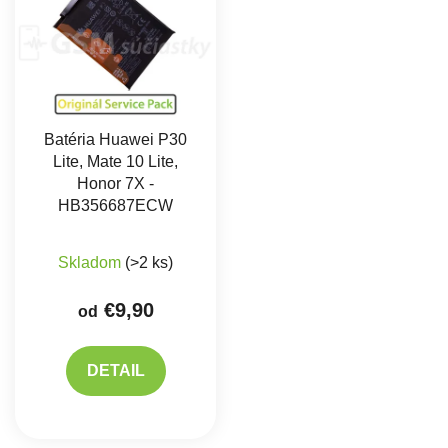
Batéria Huawei P30
Lite, Mate 10 Lite,
Honor 7X -
HB356687ECW
Priemerné hodnotenie produktu je 4,7 z 5 hviez
Skladom
(>2 ks)
€9,90
od
DETAIL