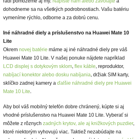
radi pomôžeme aj my.
Napíšte nám alebo zavolajte
a
dohodneme sa na všetkých podrobnostiach. Vašu batériu
vymeníme rýchlo, odborne a za dobrú cenu.
Iné náhradné diely a príslušenstvo na Huawei Mate 10
Lite
Okrem
novej batérie
máme aj iné náhradné diely pre váš
Huawei Mate 10 Lite. V našej ponuke nájdete napríklad
LCD displej s dotykovým sklom
,
flex káble
, reproduktor,
nabíjací konektor alebo dosku nabíjania
, držiak SIM karty,
sklíčko zadnej kamery a
ďalšie náhradné diely pre Huawei
Mate 10 Lite
.
Aby bol váš mobilný telefón dobre chránený, kúpte si aj
vhodné príslušenstvo na Huawei Mate 10 Lite. Vyberať si
môžete z rôznych
zadných krytov, ale aj knižkových puzdier
,
ktoré niektorým vyhovujú viac. Taktiež nezabúdajte na