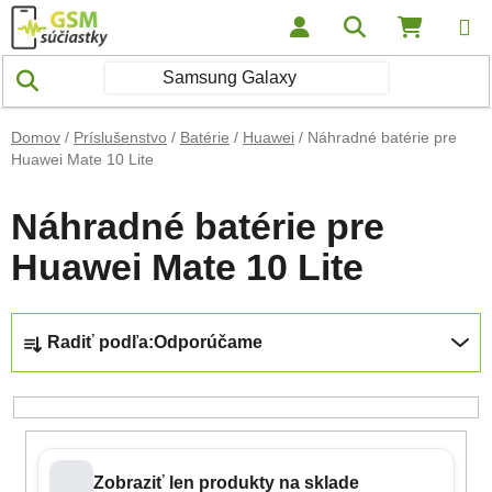
Prejsť na obsah
Hľadať
NÁKUP
Domov
/
Príslušenstvo
/
Batérie
/
Huawei
/
Náhradné batérie pre
Huawei Mate 10 Lite
Náhradné batérie pre
Huawei Mate 10 Lite
Radenie produktov
Radiť podľa:
Odporúčame
Zobraziť len produkty na sklade