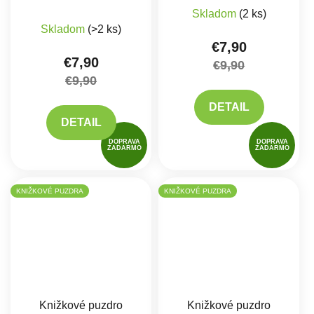
Skladom
(2 ks)
Priemerné hodnotenie produktu je 5,0 z 5 hviez
Skladom
(>2 ks)
€7,90
€7,90
€9,90
€9,90
DETAIL
DETAIL
DOPRAVA
DOPRAVA
ZADARMO
ZADARMO
KNIŽKOVÉ PUZDRA
KNIŽKOVÉ PUZDRA
Knižkové puzdro
Knižkové puzdro