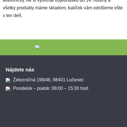
telefonicky. Ak si vytvoríte objednávku do 14. hodiny a
všetky produkty máme skladom, balíček vám odošleme ešte
v ten deň.
Zápätie
Nájdete nás
Železničná 199/46, 98401 Lučenec
Pondelok – piatok: 08:00 – 15:30 hod.