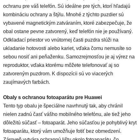
ochranu pre váš telefón. Sú ideálne pre tých, ktorí hľadajú
kombináciu ochrany a štýlu. Mnohé z týchto puzdier sú
vybavené magnetickým zatváraním, ktoré zabezpečuje, že
obal ostane pevne zatvorený, keď telefón nie je používaný.
Odkladací priestor vo vnútornej časti puzdra slúži na
ukladanie hotovosti alebo kariet, vďaka čomu nemusíte so
sebou nosiť ani peňaženku. Samozrejmosťou je aj výrez na
reproduktor, vďaka ktorému môžete telefonovať aj so
zatvoreným puzdrom. K dispozícii sú vo viacerých
zaujímavých farbách.
Obaly s ochranou fotoaparátu pre Huawei
Tento typ obalu je špeciálne navrhnutý tak, aby chránil
nielen zadnú časť vášho mobilného telefónu, ale tiež jeho
dôležitú súčasť – fotoaparát. Jeho súčasťou je pohyblivý kryt
fotoaparátu, ktorý vám umožňuje fotiť bez obmedzení.
Zároveň vytvára ochrannú lištu okolo fotoaparátu, čo