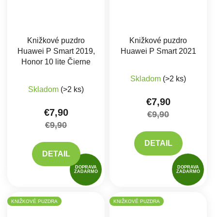
Knižkové puzdro
Knižkové puzdro
Huawei P Smart 2019,
Huawei P Smart 2021
Honor 10 lite Čierne
Skladom
(>2 ks)
Priemerné hodnotenie produktu je 5,0 z 5 hviez
Skladom
(>2 ks)
€7,90
€7,90
€9,90
€9,90
DETAIL
DETAIL
DOPRAVA
DOPRAVA
ZADARMO
ZADARMO
KNIŽKOVÉ PUZDRA
KNIŽKOVÉ PUZDRA