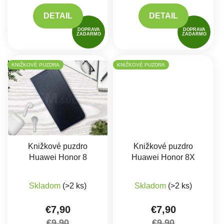
DETAIL
DETAIL
DOPRAVA
DOPRAVA
ZADARMO
ZADARMO
KNIŽKOVÉ PUZDRA
KNIŽKOVÉ PUZDRA
Knižkové puzdro
Knižkové puzdro
Huawei Honor 8
Huawei Honor 8X
Priemerné hodnotenie produktu je 5,0 z 5 hviez
Skladom
(>2 ks)
Skladom
(>2 ks)
€7,90
€7,90
€9,90
€9,90