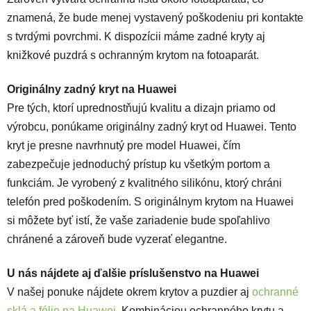
znamená, že bude menej vystavený poškodeniu pri kontakte
s tvrdými povrchmi. K dispozícii máme zadné kryty aj
knižkové puzdrá s ochranným krytom na fotoaparát.
Originálny zadný kryt na Huawei
Pre tých, ktorí uprednostňujú kvalitu a dizajn priamo od
výrobcu, ponúkame originálny zadný kryt od Huawei. Tento
kryt je presne navrhnutý pre model Huawei, čím
zabezpečuje jednoduchý prístup ku všetkým portom a
funkciám. Je vyrobený z kvalitného silikónu, ktorý chráni
telefón pred poškodením. S originálnym krytom na Huawei
si môžete byť istí, že vaše zariadenie bude spoľahlivo
chránené a zároveň bude vyzerať elegantne.
U nás nájdete aj ďalšie príslušenstvo na Huawei
V našej ponuke nájdete okrem krytov a puzdier aj
ochranné
sklá a fólie na Huawei
. Kombináciou ochranného krytu a