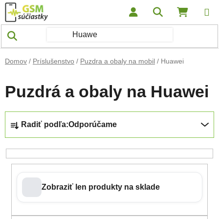
Prejsť na obsah
Hľadať
NÁKUP
Domov
/
Príslušenstvo
/
Puzdra a obaly na mobil
/
Huawei
Puzdrá a obaly na Huawei
Radenie produktov
Radiť podľa:
Odporúčame
Zobraziť len produkty na sklade