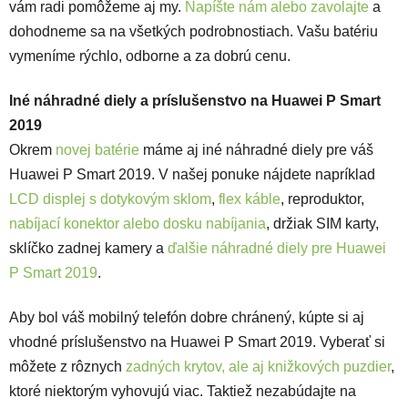
vám radi pomôžeme aj my.
Napíšte nám alebo zavolajte
a
dohodneme sa na všetkých podrobnostiach. Vašu batériu
vymeníme rýchlo, odborne a za dobrú cenu.
Iné náhradné diely a príslušenstvo na Huawei P Smart
2019
Okrem
novej batérie
máme aj iné náhradné diely pre váš
Huawei P Smart 2019. V našej ponuke nájdete napríklad
LCD displej s dotykovým sklom
,
flex káble
, reproduktor,
nabíjací konektor alebo dosku nabíjania
, držiak SIM karty,
sklíčko zadnej kamery a
ďalšie náhradné diely pre Huawei
P Smart 2019
.
Aby bol váš mobilný telefón dobre chránený, kúpte si aj
vhodné príslušenstvo na Huawei P Smart 2019. Vyberať si
môžete z rôznych
zadných krytov, ale aj knižkových puzdier
,
ktoré niektorým vyhovujú viac. Taktiež nezabúdajte na