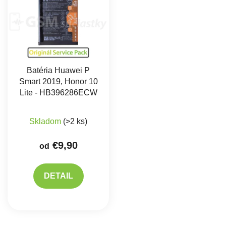
Batéria Huawei P
Smart 2019, Honor 10
Lite - HB396286ECW
Priemerné hodnotenie produktu je 5,0 z 5 hviez
Skladom
(>2 ks)
€9,90
od
DETAIL