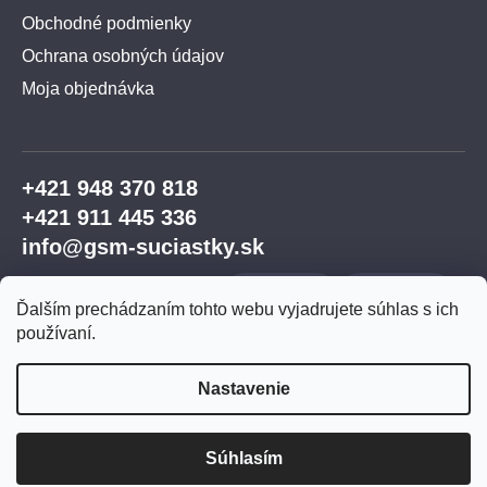
Obchodné podmienky
Ochrana osobných údajov
Moja objednávka
+421 948 370 818
+421 911 445 336
info@gsm-suciastky.sk
Ďalším prechádzaním tohto webu vyjadrujete súhlas s ich
používaní.
Nastavenie
Vytvoril Shoptet Premium
Súhlasím
Copyright 2026
GSM súčiastky
. Všetky práva