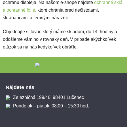
ochranu displeja. Na našom e-shope nájdete
ochranné sklá
a ochranné fólie
, ktoré chránia pred nečistotami,
škrabancami a jemnými nárazmi.
Objednajte si tovar, ktorý máme skladom, do 14. hodiny a
odošleme vám ho v rovnaký deň. V prípade akýchkoľvek
otázok sa na nás kedykoľvek obráťte.
Zápätie
Nájdete nás
Železničná 199/46, 98401 Lučenec
Pondelok – piatok: 08:00 – 15:30 hod.