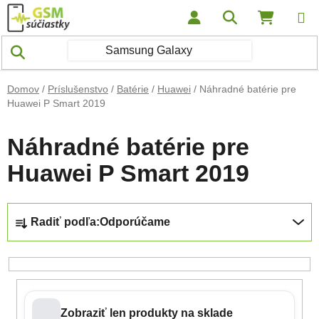
Prejsť na obsah
Hľadať
NÁKUP
Domov
/
Príslušenstvo
/
Batérie
/
Huawei
/
Náhradné batérie pre
Huawei P Smart 2019
Náhradné batérie pre
Huawei P Smart 2019
Radenie produktov
Radiť podľa:
Odporúčame
Zobraziť len produkty na sklade