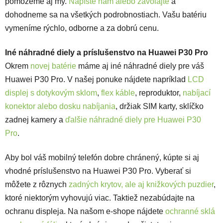
pomôžeme aj my.
Napíšte nám alebo zavolajte
a
dohodneme sa na všetkých podrobnostiach. Vašu batériu
vymeníme rýchlo, odborne a za dobrú cenu.
Iné náhradné diely a príslušenstvo na Huawei P30 Pro
Okrem
novej batérie
máme aj iné náhradné diely pre váš
Huawei P30 Pro. V našej ponuke nájdete napríklad
LCD
displej s dotykovým sklom
,
flex káble
, reproduktor,
nabíjací
konektor alebo dosku nabíjania
, držiak SIM karty, sklíčko
zadnej kamery a
ďalšie náhradné diely pre Huawei P30
Pro
.
Aby bol váš mobilný telefón dobre chránený, kúpte si aj
vhodné príslušenstvo na Huawei P30 Pro. Vyberať si
môžete z rôznych
zadných krytov, ale aj knižkových puzdier
,
ktoré niektorým vyhovujú viac. Taktiež nezabúdajte na
ochranu displeja. Na našom e-shope nájdete
ochranné sklá