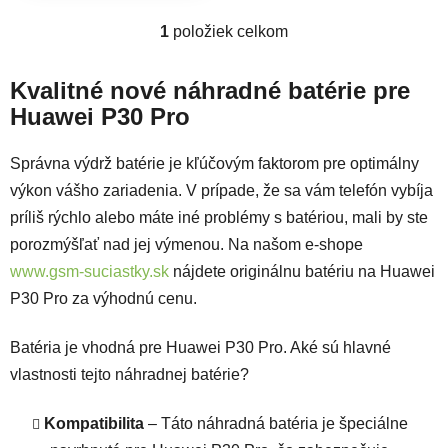
1
položiek celkom
Ovládacie prvky výpisu
Kvalitné nové náhradné batérie pre
Huawei P30 Pro
Správna výdrž batérie je kľúčovým faktorom pre optimálny
výkon vášho zariadenia. V prípade, že sa vám telefón vybíja
príliš rýchlo alebo máte iné problémy s batériou, mali by ste
porozmýšľať nad jej výmenou. Na našom e-shope
www.gsm-suciastky.sk
nájdete originálnu batériu na Huawei
P30 Pro za výhodnú cenu.
Batéria je vhodná pre Huawei P30 Pro. Aké sú hlavné
vlastnosti tejto náhradnej batérie?
Kompatibilita
– Táto náhradná batéria je špeciálne