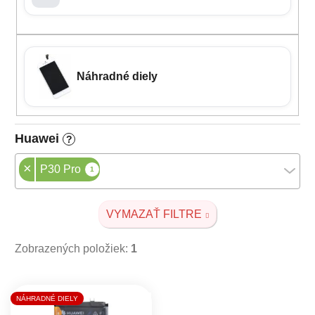
Náhradné diely
Huawei
?
×
P30 Pro
1
VYMAZAŤ FILTRE
Zobrazených položiek:
1
Výpis produktov
NÁHRADNÉ DIELY