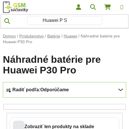
Prejsť na obsah
Hľadať
NÁKUP
Domov
/
Príslušenstvo
/
Batérie
/
Huawei
/
Náhradné batérie pre
Huawei P30 Pro
Náhradné batérie pre
Huawei P30 Pro
Radenie produktov
Radiť podľa:
Odporúčame
Zobraziť len produkty na sklade