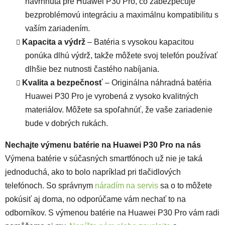
navrhnutá pre Huawei P30 Pro, čo zabezpečuje
bezproblémovú integráciu a maximálnu kompatibilitu s
vaším zariadením.
Kapacita a výdrž
– Batéria s vysokou kapacitou
ponúka dlhú výdrž, takže môžete svoj telefón používať
dlhšie bez nutnosti častého nabíjania.
Kvalita a bezpečnosť
– Originálna náhradná batéria
Huawei P30 Pro je vyrobená z vysoko kvalitných
materiálov. Môžete sa spoľahnúť, že vaše zariadenie
bude v dobrých rukách.
Nechajte výmenu batérie na Huawei P30 Pro na nás
Výmena batérie v súčasných smartfónoch už nie je taká
jednoduchá, ako to bolo napríklad pri tlačidlových
telefónoch. So správnym
náradím na servis
sa o to môžete
pokúsiť aj doma, no odporúčame vám nechať to na
odborníkov. S výmenou batérie na Huawei P30 Pro vám radi