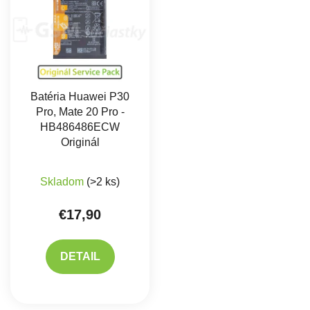
Batéria Huawei P30
Pro, Mate 20 Pro -
HB486486ECW
Originál
Priemerné hodnotenie produktu je 5,0 z 5 hviez
Skladom
(>2 ks)
€17,90
DETAIL