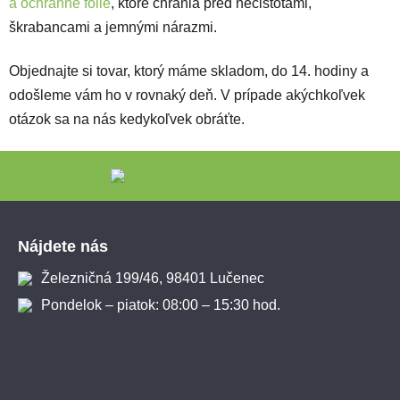
a ochranné fólie
, ktoré chránia pred nečistotami,
škrabancami a jemnými nárazmi.
Objednajte si tovar, ktorý máme skladom, do 14. hodiny a
odošleme vám ho v rovnaký deň. V prípade akýchkoľvek
otázok sa na nás kedykoľvek obráťte.
Zápätie
Nájdete nás
Železničná 199/46, 98401 Lučenec
Pondelok – piatok: 08:00 – 15:30 hod.