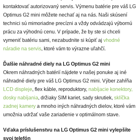
kontaktovať autorizovaný servis. Výmenu batérie pre váš LG
Optimus G2 mini môžete nechať aj na nás. Naši skúsení
technici sú mimoriadne precízni a vždy odvádzajú výbornú
prácu za výhodnú cenu. V prípade, že by ste si chceli
vymeniť batériu sami, nezabudnite si kúpiť aj
vhodné
náradie na servis
, ktoré vám to výrazne uľahčí.
Ďalšie náhradné diely na LG Optimus G2 mini
Okrem náhradných batérií nájdete v našej ponuke aj iné
náhradné diely pre váš LG Optimus G2 mini. Výber zahŕňa
LCD displeje
, flex káble, reproduktory,
nabíjacie konektory,
dosky nabíjania
, držiaky SIM kariet, sady skrutiek,
sklíčka
zadnej kamery
a mnoho iných náhradných dielov, ktoré vám
umožnia udržať vaše zariadenie v optimálnom stave.
Vďaka príslušenstvu na LG Optimus G2 mini vylepšíte
svoj telefón