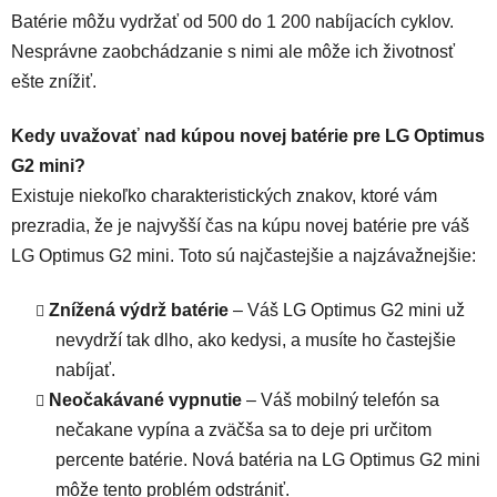
Batérie môžu vydržať od 500 do 1 200 nabíjacích cyklov.
Nesprávne zaobchádzanie s nimi ale môže ich životnosť
ešte znížiť.
Kedy uvažovať nad kúpou novej batérie pre LG Optimus
G2 mini?
Existuje niekoľko charakteristických znakov, ktoré vám
prezradia, že je najvyšší čas na kúpu novej batérie pre váš
LG Optimus G2 mini. Toto sú najčastejšie a najzávažnejšie:
Znížená výdrž batérie
– Váš LG Optimus G2 mini už
nevydrží tak dlho, ako kedysi, a musíte ho častejšie
nabíjať.
Neočakávané vypnutie
– Váš mobilný telefón sa
nečakane vypína a zväčša sa to deje pri určitom
percente batérie. Nová batéria na LG Optimus G2 mini
môže tento problém odstrániť.