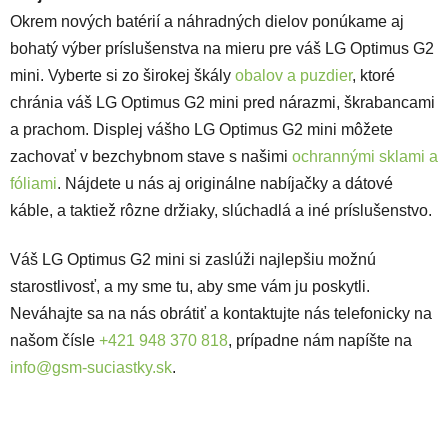
Okrem nových batérií a náhradných dielov ponúkame aj
bohatý výber príslušenstva na mieru pre váš LG Optimus G2
mini. Vyberte si zo širokej škály
obalov a puzdier
, ktoré
chránia váš LG Optimus G2 mini pred nárazmi, škrabancami
a prachom. Displej vášho LG Optimus G2 mini môžete
zachovať v bezchybnom stave s našimi
ochrannými sklami a
fóliami
. Nájdete u nás aj originálne nabíjačky a dátové
káble, a taktiež rôzne držiaky, slúchadlá a iné príslušenstvo.
Váš LG Optimus G2 mini si zaslúži najlepšiu možnú
starostlivosť, a my sme tu, aby sme vám ju poskytli.
Neváhajte sa na nás obrátiť a kontaktujte nás telefonicky na
našom čísle
+421 948 370 818
, prípadne nám napíšte na
info@gsm-suciastky.sk
.