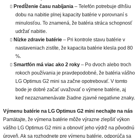
Predĺženie času nabíjania
– Telefón potrebuje dlhšiu
dobu na nabitie plnej kapacity batérie v porovnaní s
minulosťou. To znamená, že batéria stráca schopnosť
udržať nabitie.
Nízke zdravie batérie
– Pri kontrole stavu batérie v
nastaveniach zistíte, že kapacita batérie klesla pod 80
%.
Smartfón má viac ako 2 roky
– Po dvoch alebo troch
rokoch používania je pravdepodobné, že batéria vášho
LG Optimus G2 mini sa začne opotrebovať. V tomto
bode je dobré začať uvažovať o výmene batérie, aj
keď nezaznamenávate žiadne zjavné negatívne znaky.
Výmenu batérie na LG Optimus G2 mini nechajte na nás
Pamätajte, že výmena batérie môže výrazne zlepšiť výkon
vášho LG Optimus G2 mini a obnoviť jeho výdrž na pôvodnú
úroveň. Ak sa rozhodnete pre výmenu batérie, odporúča sa