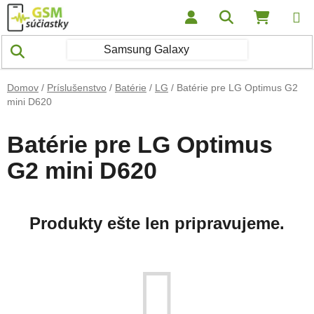
Prejsť na obsah
Hľadať
NÁKUP
Domov
/
Príslušenstvo
/
Batérie
/
LG
/
Batérie pre LG Optimus G2
mini D620
Batérie pre LG Optimus
G2 mini D620
Produkty ešte len pripravujeme.