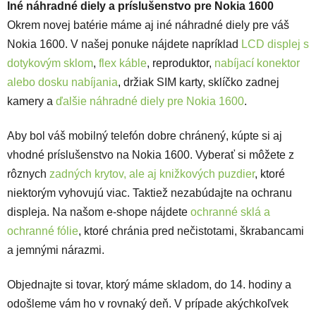
Iné náhradné diely a príslušenstvo pre Nokia 1600
Okrem novej batérie máme aj iné náhradné diely pre váš
Nokia 1600. V našej ponuke nájdete napríklad
LCD displej s
dotykovým sklom
,
flex káble
, reproduktor,
nabíjací konektor
alebo dosku nabíjania
, držiak SIM karty, sklíčko zadnej
kamery a
ďalšie náhradné diely pre Nokia 1600
.
Aby bol váš mobilný telefón dobre chránený, kúpte si aj
vhodné príslušenstvo na Nokia 1600. Vyberať si môžete z
rôznych
zadných krytov, ale aj knižkových puzdier
, ktoré
niektorým vyhovujú viac. Taktiež nezabúdajte na ochranu
displeja. Na našom e-shope nájdete
ochranné sklá a
ochranné fólie
, ktoré chránia pred nečistotami, škrabancami
a jemnými nárazmi.
Objednajte si tovar, ktorý máme skladom, do 14. hodiny a
odošleme vám ho v rovnaký deň. V prípade akýchkoľvek