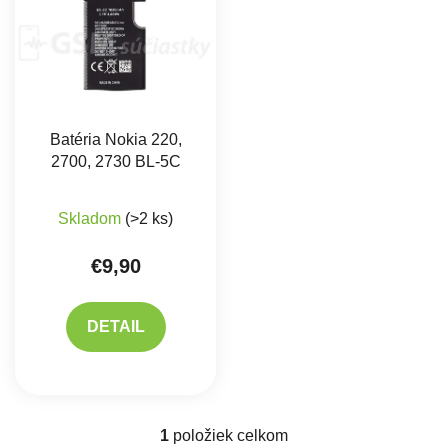
Batéria Nokia 220,
2700, 2730 BL-5C
Priemerné hodnotenie produktu je 5,0 z 5 hviez
Skladom
(>2 ks)
€9,90
DETAIL
1
položiek celkom
Ovládacie prvky výpisu