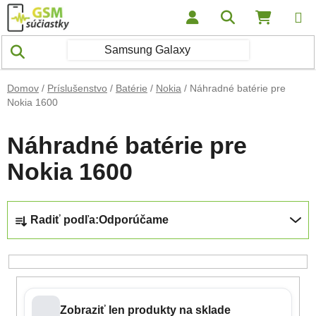
Prejsť na obsah
Hľadať
NÁKUP
Domov
/
Príslušenstvo
/
Batérie
/
Nokia
/
Náhradné batérie pre
Nokia 1600
Náhradné batérie pre
Nokia 1600
Radenie produktov
Radiť podľa:
Odporúčame
Zobraziť len produkty na sklade