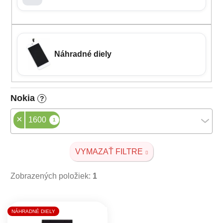
Náhradné diely
Nokia
?
×
1600
1
VYMAZAŤ FILTRE
Zobrazených položiek:
1
Výpis produktov
NÁHRADNÉ DIELY