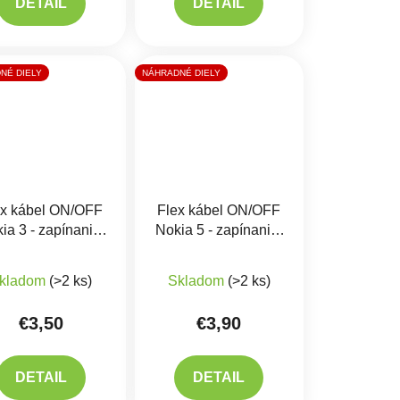
DETAIL
DETAIL
NÉ DIELY
NÁHRADNÉ DIELY
ex kábel ON/OFF
Flex kábel ON/OFF
ia 3 - zapínania,
Nokia 5 - zapínania,
hlasitosti
hlasitosti
Priemerné hodnotenie produkt
kladom
(>2 ks)
Skladom
(>2 ks)
€3,50
€3,90
DETAIL
DETAIL