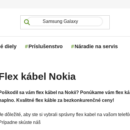
é diely
Príslušenstvo
Náradie na servis
Flex kábel Nokia
Poškodil sa vám flex kábel na Nokii? Ponúkame vám flex káb
naplno. Kvalitné flex káble za bezkonkurenčné ceny!
Je dôležité, aby ste si vybrali správny flex kabel na vašom telefó
Prípadne skúste náš