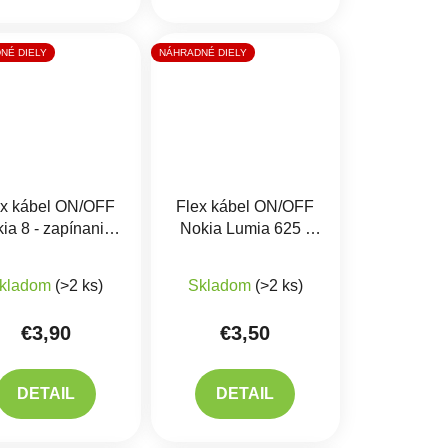
NÉ DIELY
NÁHRADNÉ DIELY
ex kábel ON/OFF
Flex kábel ON/OFF
ia 8 - zapínania,
Nokia Lumia 625 -
hlasitosti
zapínania, hlasitosti
kladom
(>2 ks)
Skladom
(>2 ks)
€3,90
€3,50
DETAIL
DETAIL