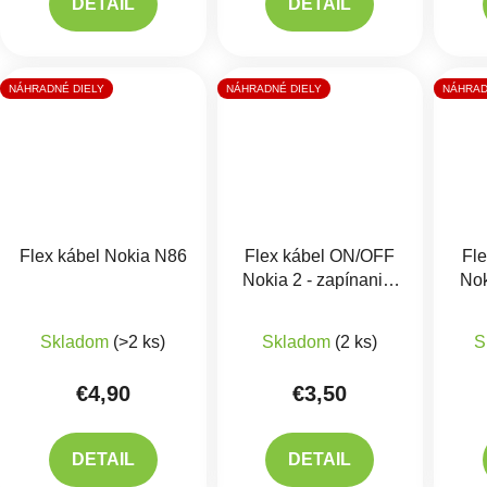
DETAIL
DETAIL
NÁHRADNÉ DIELY
NÁHRADNÉ DIELY
NÁHRAD
Flex kábel Nokia N86
Flex kábel ON/OFF
Fl
Nokia 2 - zapínania,
Nok
hlasitosti
Skladom
(>2 ks)
Skladom
(2 ks)
S
€4,90
€3,50
DETAIL
DETAIL