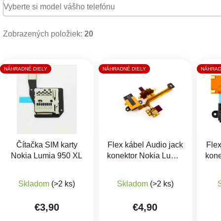
Zobrazených položiek:
20
Výpis produktov
NÁHRADNÉ DIELY
NÁHRADNÉ DIELY
NÁHRAD
Čítačka SIM karty
Flex kábel Audio jack
Flex
Nokia Lumia 950 XL
konektor Nokia Lumia
kone
640
Skladom
(>2 ks)
Skladom
(>2 ks)
€3,90
€4,90