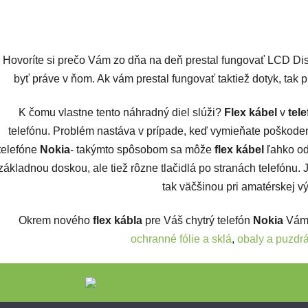
Ovlád
Hovoríte si prečo Vám zo dňa na deň prestal fungovať LCD D
byť práve v ňom. Ak vám prestal fungovať taktiež dotyk, tak
K čomu vlastne tento náhradný diel slúži?
Flex kábel
v
tele
telefónu. Problém nastáva v prípade, keď vymieňate poškoden
telefóne
Nokia
- takýmto spôsobom sa môže
flex kábel
ľahko od
základnou doskou, ale tiež rôzne tlačidlá po stranách telefónu. 
tak väčšinou pri amatérskej v
Okrem nového
flex kábla
pre Váš chytrý telefón
Nokia
Vám 
ochranné fólie a sklá
,
obaly a puzdr