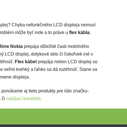
acie prvky výpisu
isplej? Chyba nefunkčného LCD displeja nemusí
 problém môže byť inde a to práve u
flex kábla
.
fóne Nokia
prepája dôležité časti mobilného
ý LCD displej, dotykové sklo či čokoľvek iné v
trhnúť.
Flex kábel
prepája nielen LCD displej so
Je veľmi krehký a ľahko sa dá roztrhnúť. Stane sa
ýmene displeja.
ponúkame aj tieto produkty pre túto značku-
á
či
nabíjací konektor
.