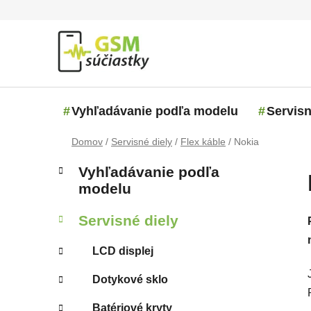
Prejsť na obsah
Vyhľadávanie podľa modelu
Servisn
Domov
/
Servisné diely
/
Flex káble
/
Nokia
Bočný panel
Kategórie
Preskočiť kategórie
Vyhľadávanie podľa
modelu
Servisné diely
LCD displej
Dotykové sklo
Batériové kryty