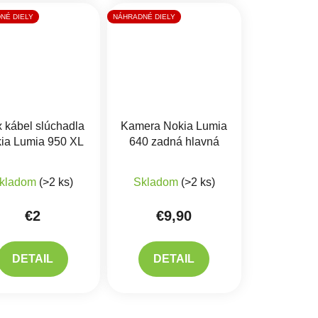
NÉ DIELY
NÁHRADNÉ DIELY
x kábel slúchadla
Kamera Nokia Lumia
ia Lumia 950 XL
640 zadná hlavná
kladom
(>2 ks)
Skladom
(>2 ks)
€2
€9,90
DETAIL
DETAIL