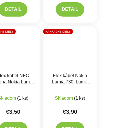
DETAIL
DETAIL
NÉ DIELY
NÁHRADNÉ DIELY
lex kábel NFC
Flex kábel Nokia
éna Nokia Lumia
Lumia 730, Lumia
950
735 - Priximity senzor
zobrazovania
Skladom
(1 ks)
Skladom
(1 ks)
€3,50
€3,90