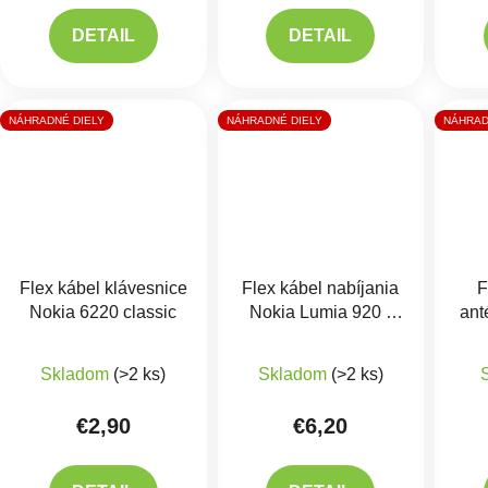
DETAIL
DETAIL
NÁHRADNÉ DIELY
NÁHRADNÉ DIELY
NÁHRAD
Flex kábel klávesnice
Flex kábel nabíjania
F
Nokia 6220 classic
Nokia Lumia 920 -
ant
nabíjací konektor,
mikrofón
Skladom
(>2 ks)
Skladom
(>2 ks)
€2,90
€6,20