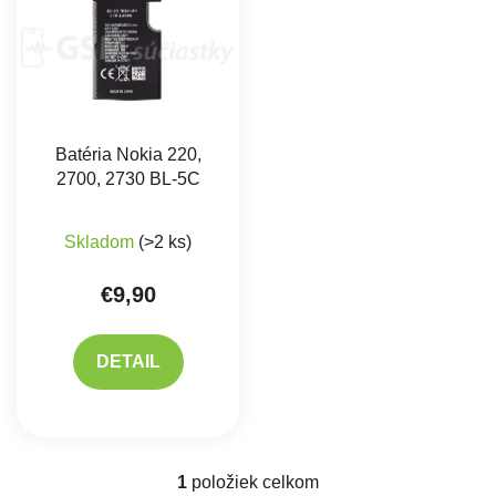
Batéria Nokia 220,
2700, 2730 BL-5C
Priemerné hodnotenie produktu je 5,0 z 5 hviez
Skladom
(>2 ks)
€9,90
DETAIL
1
položiek celkom
Ovládacie prvky výpisu