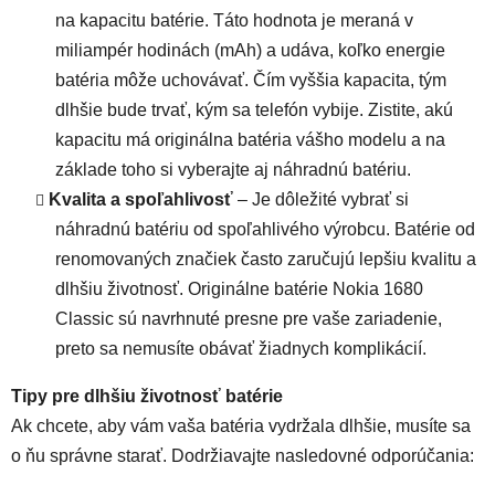
na kapacitu batérie. Táto hodnota je meraná v
miliampér hodinách (mAh) a udáva, koľko energie
batéria môže uchovávať. Čím vyššia kapacita, tým
dlhšie bude trvať, kým sa telefón vybije. Zistite, akú
kapacitu má originálna batéria vášho modelu a na
základe toho si vyberajte aj náhradnú batériu.
Kvalita a spoľahlivosť
– Je dôležité vybrať si
náhradnú batériu od spoľahlivého výrobcu. Batérie od
renomovaných značiek často zaručujú lepšiu kvalitu a
dlhšiu životnosť.
Originálne batérie Nokia 1680
Classic
sú navrhnuté presne pre vaše zariadenie,
preto sa nemusíte obávať žiadnych komplikácií.
Tipy pre dlhšiu životnosť batérie
Ak chcete, aby vám vaša batéria vydržala dlhšie, musíte sa
o ňu správne starať. Dodržiavajte nasledovné odporúčania: