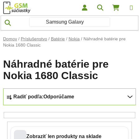
Prejsť na obsah
Hľadať
NÁKUP
Domov
/
Príslušenstvo
/
Batérie
/
Nokia
/
Náhradné batérie pre
Nokia 1680 Classic
Náhradné batérie pre
Nokia 1680 Classic
Radenie produktov
Radiť podľa:
Odporúčame
Zobraziť len produkty na sklade