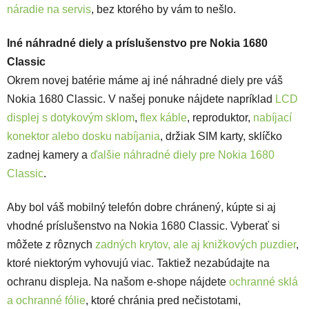
náradie na servis
, bez ktorého by vám to nešlo.
Iné náhradné diely a príslušenstvo pre Nokia 1680
Classic
Okrem novej batérie máme aj iné náhradné diely pre váš
Nokia 1680 Classic. V našej ponuke nájdete napríklad
LCD
displej s dotykovým sklom
,
flex káble
, reproduktor,
nabíjací
konektor alebo dosku nabíjania
, držiak SIM karty, sklíčko
zadnej kamery a
ďalšie náhradné diely pre Nokia 1680
Classic
.
Aby bol váš mobilný telefón dobre chránený, kúpte si aj
vhodné príslušenstvo na Nokia 1680 Classic. Vyberať si
môžete z rôznych
zadných krytov, ale aj knižkových puzdier
,
ktoré niektorým vyhovujú viac. Taktiež nezabúdajte na
ochranu displeja. Na našom e-shope nájdete
ochranné sklá
a ochranné fólie
, ktoré chránia pred nečistotami,