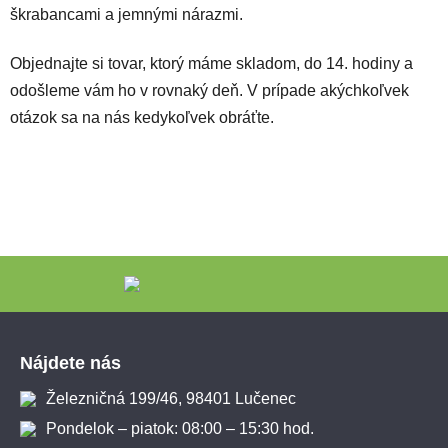
škrabancami a jemnými nárazmi.
Objednajte si tovar, ktorý máme skladom, do 14. hodiny a
odošleme vám ho v rovnaký deň. V prípade akýchkoľvek
otázok sa na nás kedykoľvek obráťte.
Zápätie
Nájdete nás
Železničná 199/46, 98401 Lučenec
Pondelok – piatok: 08:00 – 15:30 hod.