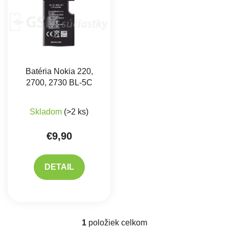
Batéria Nokia 220,
2700, 2730 BL-5C
Priemerné hodnotenie produktu je 5,0 z 5 hviez
Skladom
(>2 ks)
€9,90
DETAIL
1
položiek celkom
Ovládacie prvky výpisu