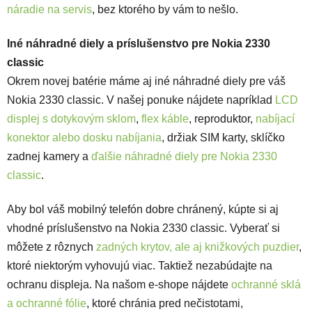
náradie na servis
, bez ktorého by vám to nešlo.
Iné náhradné diely a príslušenstvo pre Nokia 2330
classic
Okrem novej batérie máme aj iné náhradné diely pre váš
Nokia 2330 classic. V našej ponuke nájdete napríklad
LCD
displej s dotykovým sklom
,
flex káble
, reproduktor,
nabíjací
konektor alebo dosku nabíjania
, držiak SIM karty, sklíčko
zadnej kamery a
ďalšie náhradné diely pre Nokia 2330
classic
.
Aby bol váš mobilný telefón dobre chránený, kúpte si aj
vhodné príslušenstvo na Nokia 2330 classic. Vyberať si
môžete z rôznych
zadných krytov, ale aj knižkových puzdier
,
ktoré niektorým vyhovujú viac. Taktiež nezabúdajte na
ochranu displeja. Na našom e-shope nájdete
ochranné sklá
a ochranné fólie
, ktoré chránia pred nečistotami,