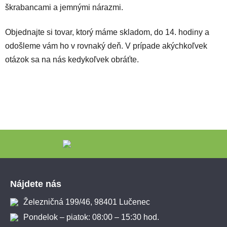
škrabancami a jemnými nárazmi.
Objednajte si tovar, ktorý máme skladom, do 14. hodiny a
odošleme vám ho v rovnaký deň. V prípade akýchkoľvek
otázok sa na nás kedykoľvek obráťte.
Zápätie
Nájdete nás
Železničná 199/46, 98401 Lučenec
Pondelok – piatok: 08:00 – 15:30 hod.