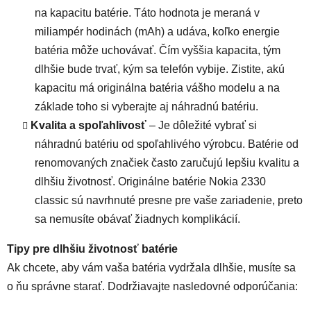
na kapacitu batérie. Táto hodnota je meraná v
miliampér hodinách (mAh) a udáva, koľko energie
batéria môže uchovávať. Čím vyššia kapacita, tým
dlhšie bude trvať, kým sa telefón vybije. Zistite, akú
kapacitu má originálna batéria vášho modelu a na
základe toho si vyberajte aj náhradnú batériu.
Kvalita a spoľahlivosť
– Je dôležité vybrať si
náhradnú batériu od spoľahlivého výrobcu. Batérie od
renomovaných značiek často zaručujú lepšiu kvalitu a
dlhšiu životnosť.
Originálne batérie Nokia 2330
classic
sú navrhnuté presne pre vaše zariadenie, preto
sa nemusíte obávať žiadnych komplikácií.
Tipy pre dlhšiu životnosť batérie
Ak chcete, aby vám vaša batéria vydržala dlhšie, musíte sa
o ňu správne starať. Dodržiavajte nasledovné odporúčania: