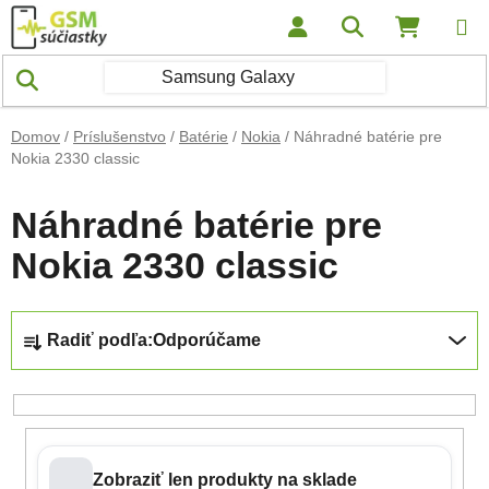
Prejsť na obsah
Hľadať
NÁKUP
Domov
/
Príslušenstvo
/
Batérie
/
Nokia
/
Náhradné batérie pre
Nokia 2330 classic
Náhradné batérie pre
Nokia 2330 classic
Radenie produktov
Radiť podľa:
Odporúčame
Zobraziť len produkty na sklade