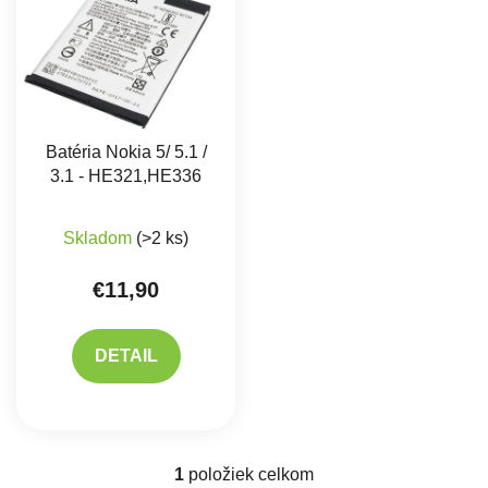
Batéria Nokia 5/ 5.1 /
3.1 - HE321,HE336
Priemerné hodnotenie produktu je 4,0 z 5 hviez
Skladom
(>2 ks)
€11,90
DETAIL
1
položiek celkom
Ovládacie prvky výpisu