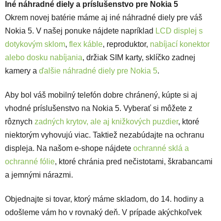
Iné náhradné diely a príslušenstvo pre Nokia 5
Okrem novej batérie máme aj iné náhradné diely pre váš
Nokia 5. V našej ponuke nájdete napríklad
LCD displej s
dotykovým sklom
,
flex káble
, reproduktor,
nabíjací konektor
alebo dosku nabíjania
, držiak SIM karty, sklíčko zadnej
kamery a
ďalšie náhradné diely pre Nokia 5
.
Aby bol váš mobilný telefón dobre chránený, kúpte si aj
vhodné príslušenstvo na Nokia 5. Vyberať si môžete z
rôznych
zadných krytov, ale aj knižkových puzdier
, ktoré
niektorým vyhovujú viac. Taktiež nezabúdajte na ochranu
displeja. Na našom e-shope nájdete
ochranné sklá a
ochranné fólie
, ktoré chránia pred nečistotami, škrabancami
a jemnými nárazmi.
Objednajte si tovar, ktorý máme skladom, do 14. hodiny a
odošleme vám ho v rovnaký deň. V prípade akýchkoľvek