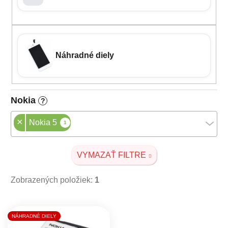
Náhradné diely
Nokia
?
×
Nokia 5
1
VYMAZAŤ FILTRE
Zobrazených položiek:
1
Výpis produktov
NÁHRADNÉ DIELY