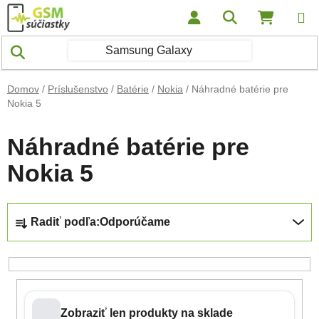
Prejsť na obsah
Hľadať
NÁKUP
Domov
/
Príslušenstvo
/
Batérie
/
Nokia
/
Náhradné batérie pre
Nokia 5
Náhradné batérie pre
Nokia 5
Radenie produktov
Radiť podľa:
Odporúčame
Zobraziť len produkty na sklade