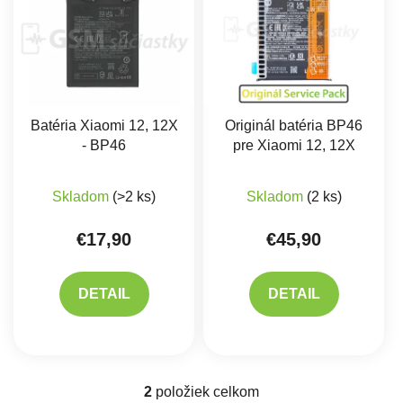
Batéria Xiaomi 12, 12X
Originál batéria BP46
- BP46
pre Xiaomi 12, 12X
Priemerné hodnotenie produktu je 5,0 z 5 hviez
Skladom
(>2 ks)
Skladom
(2 ks)
€17,90
€45,90
DETAIL
DETAIL
2
položiek celkom
Ovládacie prvky výpisu