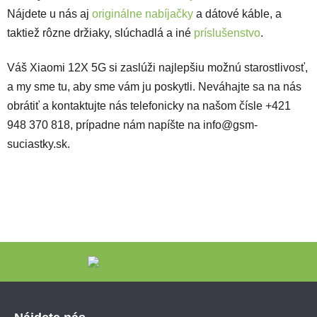
Nájdete u nás aj
originálne nabíjačky
a dátové káble, a
taktiež rôzne držiaky, slúchadlá a iné
príslušenstvo
.
Váš Xiaomi 12X 5G si zaslúži najlepšiu možnú starostlivosť,
a my sme tu, aby sme vám ju poskytli. Neváhajte sa na nás
obrátiť a kontaktujte nás telefonicky na našom čísle +421
948 370 818, prípadne nám napíšte na info@gsm-
suciastky.sk.
Zápätie