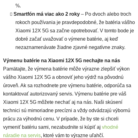
%.
Smartfón má viac ako 2 roky
– Po dvoch alebo troch
rokoch používania je pravdepodobné, že batéria vášho
Xiaomi 12X 5G sa začne opotrebovať. V tomto bode je
dobré začať uvažovať o výmene batérie, aj keď
nezaznamenávate žiadne zjavné negatívne znaky.
Výmenu batérie na Xiaomi 12X 5G nechajte na nás
Pamätajte, že výmena batérie môže výrazne zlepšiť výkon
vášho Xiaomi 12X 5G a obnoviť jeho výdrž na pôvodnú
úroveň. Ak sa rozhodnete pre výmenu batérie, odporúča sa
kontaktovať autorizovaný servis. Výmenu batérie pre váš
Xiaomi 12X 5G môžete nechať aj na nás. Naši skúsení
technici sú mimoriadne precízni a vždy odvádzajú výbornú
prácu za výhodnú cenu. V prípade, že by ste si chceli
vymeniť batériu sami, nezabudnite si kúpiť aj
vhodné
náradie na servis
, ktoré vám to výrazne uľahčí.