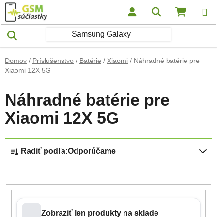
Prejsť na obsah
Hľadať
NÁKUP
Domov
/
Príslušenstvo
/
Batérie
/
Xiaomi
/
Náhradné batérie pre
Xiaomi 12X 5G
Náhradné batérie pre
Xiaomi 12X 5G
Radenie produktov
Radiť podľa:
Odporúčame
Zobraziť len produkty na sklade