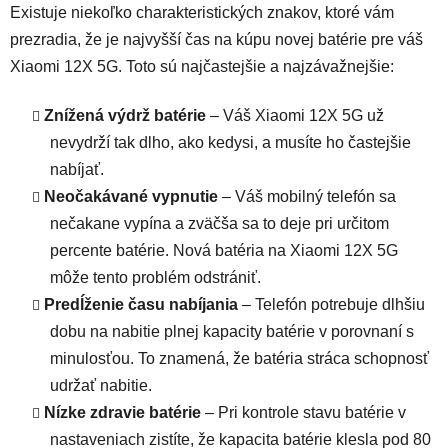
Existuje niekoľko charakteristických znakov, ktoré vám
prezradia, že je najvyšší čas na kúpu novej batérie pre váš
Xiaomi 12X 5G. Toto sú najčastejšie a najzávažnejšie:
Znížená výdrž batérie
– Váš Xiaomi 12X 5G už
nevydrží tak dlho, ako kedysi, a musíte ho častejšie
nabíjať.
Neočakávané vypnutie
– Váš mobilný telefón sa
nečakane vypína a zväčša sa to deje pri určitom
percente batérie. Nová batéria na Xiaomi 12X 5G
môže tento problém odstrániť.
Predĺženie času nabíjania
– Telefón potrebuje dlhšiu
dobu na nabitie plnej kapacity batérie v porovnaní s
minulosťou. To znamená, že batéria stráca schopnosť
udržať nabitie.
Nízke zdravie batérie
– Pri kontrole stavu batérie v
nastaveniach zistíte, že kapacita batérie klesla pod 80