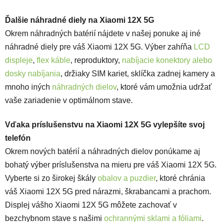
Ďalšie náhradné diely na Xiaomi 12X 5G
Okrem náhradných batérií nájdete v našej ponuke aj iné
náhradné diely pre váš Xiaomi 12X 5G. Výber zahŕňa
LCD
displeje
,
flex káble
, reproduktory,
nabíjacie konektory alebo
dosky nabíjania
, držiaky SIM kariet, sklíčka zadnej kamery a
mnoho iných
náhradných dielov
, ktoré vám umožnia udržať
vaše zariadenie v optimálnom stave.
Vďaka príslušenstvu na Xiaomi 12X 5G vylepšíte svoj
telefón
Okrem nových batérií a náhradných dielov ponúkame aj
bohatý výber príslušenstva na mieru pre váš Xiaomi 12X 5G.
Vyberte si zo širokej škály
obalov a puzdier
, ktoré chránia
váš Xiaomi 12X 5G pred nárazmi, škrabancami a prachom.
Displej vášho Xiaomi 12X 5G môžete zachovať v
bezchybnom stave s našimi
ochrannými sklami a fóliami
.