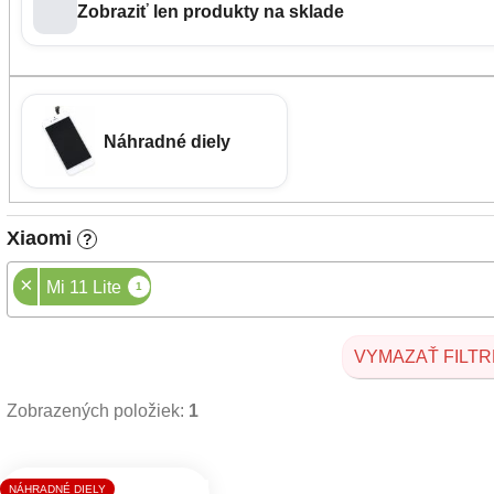
Zobraziť len produkty na sklade
Náhradné diely
Xiaomi
?
×
Mi 11 Lite
1
VYMAZAŤ FILTR
Zobrazených položiek:
1
Výpis produktov
NÁHRADNÉ DIELY