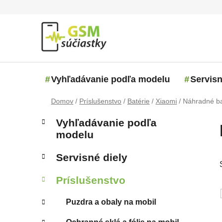
Prejsť na obsah
Vyhľadávanie podľa modelu
Servisn
Domov
/
Príslušenstvo
/
Batérie
/
Xiaomi
/
Náhradné bat
Bočný panel
Kategórie
Preskočiť kategórie
Vyhľadávanie podľa
modelu
Servisné diely
Príslušenstvo
Puzdra a obaly na mobil