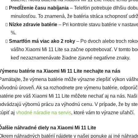
Predĺženie času nabíjania
– Telefón potrebuje dlhšiu dobu 
minulosťou. To znamená, že batéria stráca schopnosť udrža
Nízke zdravie batérie
– Pri kontrole stavu batérie v nastav
%.
Smartfón má viac ako 2 roky
– Po dvoch alebo troch roko
vášho Xiaomi Mi 11 Lite sa začne opotrebovať. V tomto bo
keď nezaznamenávate žiadne zjavné negatívne znaky.
Výmenu batérie na Xiaomi Mi 11 Lite nechajte na nás
Pamätajte, že výmena batérie môže výrazne zlepšiť výkon vášho
pôvodnú úroveň. Ak sa rozhodnete pre výmenu batérie, odporúč
batérie pre váš Xiaomi Mi 11 Lite môžete nechať aj na nás. Naši
odvádzajú výbornú prácu za výhodnú cenu. V prípade, že by ste 
kúpiť aj
vhodné náradie na servis
, ktoré vám to výrazne uľahčí.
Ďalšie náhradné diely na Xiaomi Mi 11 Lite
Okrem náhradných batérií nájdete v našej ponuke aj iné náhradn