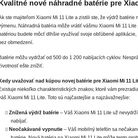
Kvalitné nové náhradné batérie pre Xiao
Ak ste majiteľom Xiaomi Mi 11 Lite a zistili ste, že výdrž batérie n
výmenu. Náhradná batéria môže vrátiť vášmu Xiaomi Mi 11 Lite je
batériou budete môcť dlhšie využívať svoje obľúbené aplikácie, 
bez obmedzení.
Batérie môžu vydržať od 500 do 1 200 nabíjacích cyklov. Nespr
životnosť ešte znížiť.
Kedy uvažovať nad kúpou novej batérie pre Xiaomi Mi 11 Li
Existuje niekoľko charakteristických znakov, ktoré vám prezradia
váš Xiaomi Mi 11 Lite. Toto sú najčastejšie a najzávažnejšie:
Znížená výdrž batérie
– Váš Xiaomi Mi 11 Lite už nevydrží 
nabíjať.
Neočakávané vypnutie
– Váš mobilný telefón sa nečakane
batérie. Nová batéria na Xiaomi Mi 11 Lite môže tento prob