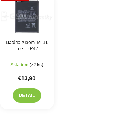
Batéria Xiaomi Mi 11
Lite - BP42
Priemerné hodnotenie produktu je 5,0 z 5 hviezdič
Skladom
(>2 ks)
€13,90
DETAIL
Ovlád