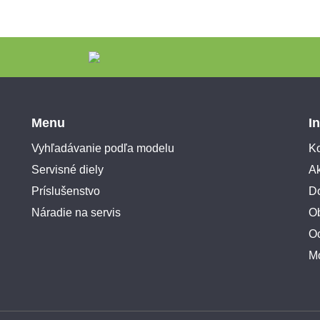
Menu
I
Vyhľadávanie podľa modelu
Ko
Servisné diely
A
Príslušenstvo
Do
Náradie na servis
O
O
M