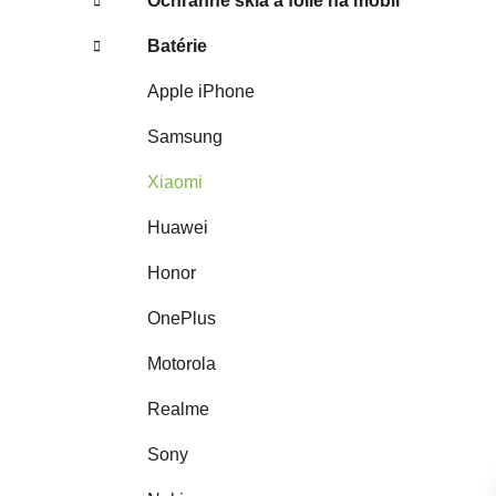
Ochranné sklá a fólie na mobil
Batérie
Apple iPhone
Samsung
Xiaomi
Huawei
Honor
OnePlus
Motorola
Realme
Sony