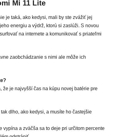
mi Mi 11 Lite
ie je taká, ako kedysi, mali by ste zvážiť jej
ho energiu a výdrž, ktorú si zaslúži. S novou
surfovať na internete a komunikovať s priateľmi
ávne zaobchádzanie s nimi ale môže ich
te?
, že je najvyšší čas na kúpu novej batérie pre
tak dlho, ako kedysi, a musíte ho častejšie
 vypína a zväčša sa to deje pri určitom percente
lém odstrániť.