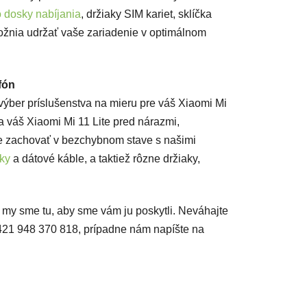
o dosky nabíjania
, držiaky SIM kariet, sklíčka
ožnia udržať vaše zariadenie v optimálnom
fón
ýber príslušenstva na mieru pre váš Xiaomi Mi
ia váš Xiaomi Mi 11 Lite pred nárazmi,
e zachovať v bezchybnom stave s našimi
čky
a dátové káble, a taktiež rôzne držiaky,
 a my sme tu, aby sme vám ju poskytli. Neváhajte
 +421 948 370 818, prípadne nám napíšte na