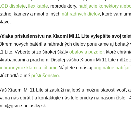
LCD displeje
,
flex káble
, reproduktory,
nabíjacie konektory aleb
zadnej kamery a mnoho iných
náhradných dielov
, ktoré vám um
stave.
Vďaka príslušenstvu na Xiaomi Mi 11 Lite vylepšíte svoj tele
Okrem nových batérií a náhradných dielov ponúkame aj bohatý v
11 Lite. Vyberte si zo širokej škály
obalov a puzdier
, ktoré chrán
škrabancami a prachom. Displej vášho Xiaomi Mi 11 Lite môžet
ochrannými sklami a fóliami
. Nájdete u nás aj
originálne nabíja
slúchadlá a iné
príslušenstvo
.
Váš Xiaomi Mi 11 Lite si zaslúži najlepšiu možnú starostlivosť,
sa na nás obrátiť a kontaktujte nás telefonicky na našom čísle
info@gsm-suciastky.sk.