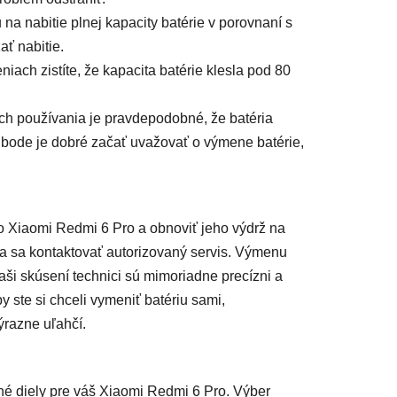
na nabitie plnej kapacity batérie v porovnaní s
ť nabitie.
eniach zistíte, že kapacita batérie klesla pod 80
ch používania je pravdepodobné, že batéria
bode je dobré začať uvažovať o výmene batérie,
o Xiaomi Redmi 6 Pro a obnoviť jeho výdrž na
a sa kontaktovať autorizovaný servis. Výmenu
ši skúsení technici sú mimoriadne precízni a
 ste si chceli vymeniť batériu sami,
výrazne uľahčí.
né diely pre váš Xiaomi Redmi 6 Pro. Výber