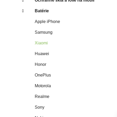
Ochranné sklá a fólie na mobil
Batérie
Apple iPhone
Samsung
Xiaomi
Huawei
Honor
OnePlus
Motorola
Realme
Sony