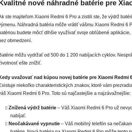
Kvalitné nové náhradné batérie pre Xi
Ak ste majiteľom Xiaomi Redmi 6 Pro a zistili ste, že výdrž batérie
výmenu. Náhradná batéria môže vrátiť vášmu Xiaomi Redmi 6 Pro
batériou budete môcť dlhšie využívať svoje obľúbené aplikácie, 
bez obmedzení.
Batérie môžu vydržať od 500 do 1 200 nabíjacích cyklov. Nespr
životnosť ešte znížiť.
Kedy uvažovať nad kúpou novej batérie pre Xiaomi Redmi 
Existuje niekoľko charakteristických znakov, ktoré vám prezradia
váš Xiaomi Redmi 6 Pro. Toto sú najčastejšie a najzávažnejšie:
Znížená výdrž batérie
– Váš Xiaomi Redmi 6 Pro už nevydrž
nabíjať.
Neočakávané vypnutie
– Váš mobilný telefón sa nečakane
batérie. Nová batéria na Xiaomi Redmi 6 Pro môže tento p