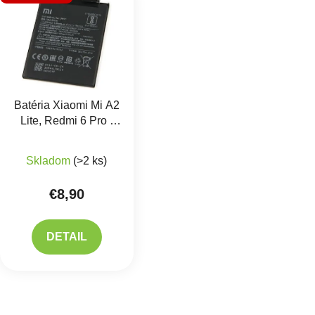
Batéria Xiaomi Mi A2
Lite, Redmi 6 Pro -
BN47
Priemerné hodnotenie produktu je 5,0 z 5 hviezdič
Skladom
(>2 ks)
€8,90
DETAIL
Ovlád