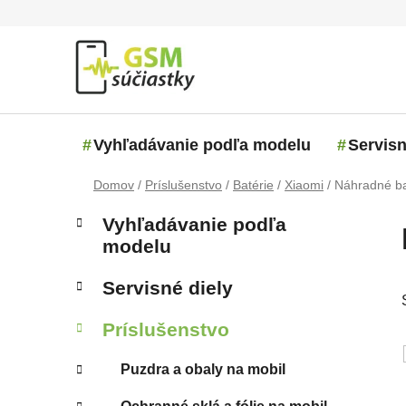
Prejsť na obsah
Vyhľadávanie podľa modelu
Servisn
Domov
/
Príslušenstvo
/
Batérie
/
Xiaomi
/
Náhradné ba
Bočný panel
Kategórie
Preskočiť kategórie
Vyhľadávanie podľa
modelu
Servisné diely
Príslušenstvo
Puzdra a obaly na mobil