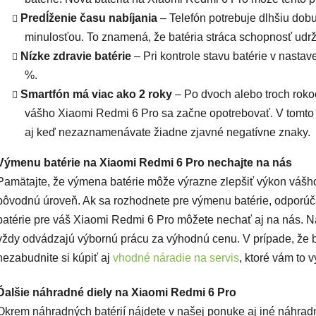
Predĺženie času nabíjania
– Telefón potrebuje dlhšiu dobu 
minulosťou. To znamená, že batéria stráca schopnosť udrža
Nízke zdravie batérie
– Pri kontrole stavu batérie v nastav
%.
Smartfón má viac ako 2 roky
– Po dvoch alebo troch roko
vášho Xiaomi Redmi 6 Pro sa začne opotrebovať. V tomto 
aj keď nezaznamenávate žiadne zjavné negatívne znaky.
Výmenu batérie na Xiaomi Redmi 6 Pro nechajte na nás
Pamätajte, že výmena batérie môže výrazne zlepšiť výkon vášh
pôvodnú úroveň. Ak sa rozhodnete pre výmenu batérie, odporúč
batérie pre váš Xiaomi Redmi 6 Pro môžete nechať aj na nás. Na
vždy odvádzajú výbornú prácu za výhodnú cenu. V prípade, že by
nezabudnite si kúpiť aj
vhodné náradie na servis
, ktoré vám to 
Ďalšie náhradné diely na Xiaomi Redmi 6 Pro
Okrem náhradných batérií nájdete v našej ponuke aj iné náhrad