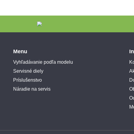
Menu
I
Vyhľadávanie podľa modelu
Ko
Servisné diely
A
Príslušenstvo
Do
Náradie na servis
O
O
M