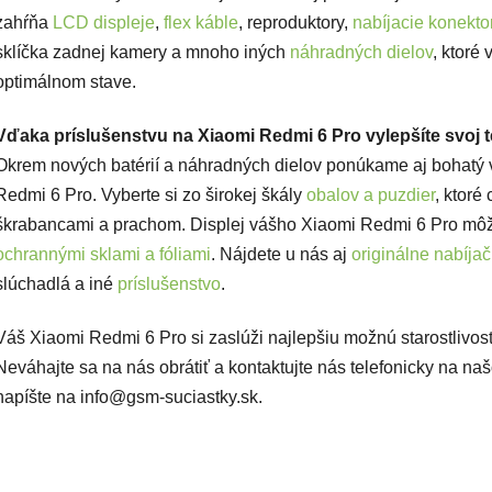
zahŕňa
LCD displeje
,
flex káble
, reproduktory,
nabíjacie konekto
sklíčka zadnej kamery a mnoho iných
náhradných dielov
, ktoré
optimálnom stave.
Vďaka príslušenstvu na Xiaomi Redmi 6 Pro vylepšíte svoj t
Okrem nových batérií a náhradných dielov ponúkame aj bohatý v
Redmi 6 Pro. Vyberte si zo širokej škály
obalov a puzdier
, ktoré
škrabancami a prachom. Displej vášho Xiaomi Redmi 6 Pro môž
ochrannými sklami a fóliami
. Nájdete u nás aj
originálne nabíja
slúchadlá a iné
príslušenstvo
.
Váš Xiaomi Redmi 6 Pro si zaslúži najlepšiu možnú starostlivosť
Neváhajte sa na nás obrátiť a kontaktujte nás telefonicky na n
napíšte na info@gsm-suciastky.sk.