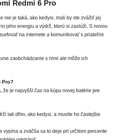
aomi Redmi 6 Pro
 nie je taká, ako kedysi, mali by ste zvážiť jej
 jeho energiu a výdrž, ktorú si zaslúži. S novou
surfovať na internete a komunikovať s priateľmi
ávne zaobchádzanie s nimi ale môže ich
6 Pro?
, že je najvyšší čas na kúpu novej batérie pre
í tak dlho, ako kedysi, a musíte ho častejšie
 vypína a zväčša sa to deje pri určitom percente
roblém odstrániť.