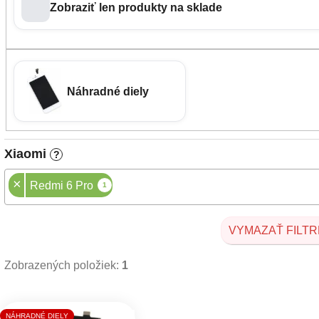
Zobraziť len produkty na sklade
Náhradné diely
Xiaomi
?
×
Redmi 6 Pro
1
VYMAZAŤ FILTR
Zobrazených položiek:
1
Výpis produktov
NÁHRADNÉ DIELY