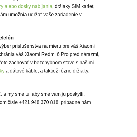
ry alebo dosky nabíjania
, držiaky SIM kariet,
 vám umožnia udržať vaše zariadenie v
elefón
ýber príslušenstva na mieru pre váš Xiaomi
 chránia váš Xiaomi Redmi 6 Pro pred nárazmi,
ete zachovať v bezchybnom stave s našimi
čky
a dátové káble, a taktiež rôzne držiaky,
, a my sme tu, aby sme vám ju poskytli.
ašom čísle +421 948 370 818, prípadne nám