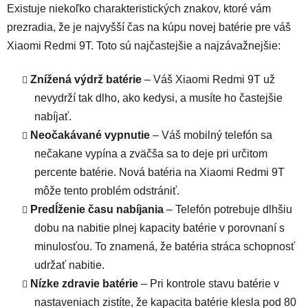
Existuje niekoľko charakteristických znakov, ktoré vám
prezradia, že je najvyšší čas na kúpu novej batérie pre váš
Xiaomi Redmi 9T. Toto sú najčastejšie a najzávažnejšie:
Znížená výdrž batérie
– Váš Xiaomi Redmi 9T už
nevydrží tak dlho, ako kedysi, a musíte ho častejšie
nabíjať.
Neočakávané vypnutie
– Váš mobilný telefón sa
nečakane vypína a zväčša sa to deje pri určitom
percente batérie. Nová batéria na Xiaomi Redmi 9T
môže tento problém odstrániť.
Predĺženie času nabíjania
– Telefón potrebuje dlhšiu
dobu na nabitie plnej kapacity batérie v porovnaní s
minulosťou. To znamená, že batéria stráca schopnosť
udržať nabitie.
Nízke zdravie batérie
– Pri kontrole stavu batérie v
nastaveniach zistíte, že kapacita batérie klesla pod 80