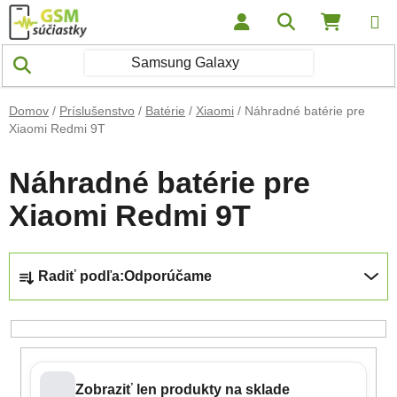
Prejsť na obsah
Hľadať
NÁKUP
Domov
/
Príslušenstvo
/
Batérie
/
Xiaomi
/
Náhradné batérie pre
Xiaomi Redmi 9T
Náhradné batérie pre
Xiaomi Redmi 9T
Radenie produktov
Radiť podľa:
Odporúčame
Zobraziť len produkty na sklade