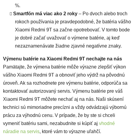
%.
Smartfón má viac ako 2 roky
– Po dvoch alebo troch
rokoch používania je pravdepodobné, že batéria vášho
Xiaomi Redmi 9T sa začne opotrebovať. V tomto bode
je dobré začať uvažovať o výmene batérie, aj keď
nezaznamenávate žiadne zjavné negatívne znaky.
Výmenu batérie na Xiaomi Redmi 9T nechajte na nás
Pamätajte, že výmena batérie môže výrazne zlepšiť výkon
vášho Xiaomi Redmi 9T a obnoviť jeho výdrž na pôvodnú
úroveň. Ak sa rozhodnete pre výmenu batérie, odporúča sa
kontaktovať autorizovaný servis. Výmenu batérie pre váš
Xiaomi Redmi 9T môžete nechať aj na nás. Naši skúsení
technici sú mimoriadne precízni a vždy odvádzajú výbornú
prácu za výhodnú cenu. V prípade, že by ste si chceli
vymeniť batériu sami, nezabudnite si kúpiť aj
vhodné
náradie na servis
, ktoré vám to výrazne uľahčí.