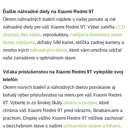
Ďalšie náhradné diely na Xiaomi Redmi 9T
Okrem náhradných batérií nájdete v našej ponuke aj iné
náhradné diely pre váš Xiaomi Redmi 9T. Výber zahŕňa
LCD
displeje
,
flex káble
, reproduktory,
nabíjacie konektory alebo
dosky nabíjania
, držiaky SIM kariet, sklíčka zadnej kamery a
mnoho iných
náhradných dielov
, ktoré vám umožnia udržať
vaše zariadenie v optimálnom stave.
Vďaka príslušenstvu na Xiaomi Redmi 9T vylepšíte svoj
telefón
Okrem nových batérií a náhradných dielov ponúkame aj
bohatý výber príslušenstva na mieru pre váš Xiaomi Redmi
9T. Vyberte si zo širokej škály
obalov a puzdier
, ktoré
chránia váš Xiaomi Redmi 9T pred nárazmi, škrabancami a
prachom. Displej vášho Xiaomi Redmi 9T môžete zachovať
v bezchybnom stave s našimi
ochrannými sklami a fóliami
.