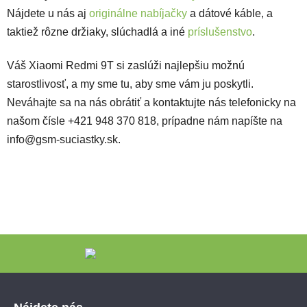
Nájdete u nás aj
originálne nabíjačky
a dátové káble, a
taktiež rôzne držiaky, slúchadlá a iné
príslušenstvo
.
Váš Xiaomi Redmi 9T si zaslúži najlepšiu možnú
starostlivosť, a my sme tu, aby sme vám ju poskytli.
Neváhajte sa na nás obrátiť a kontaktujte nás telefonicky na
našom čísle +421 948 370 818, prípadne nám napíšte na
info@gsm-suciastky.sk.
Zápätie