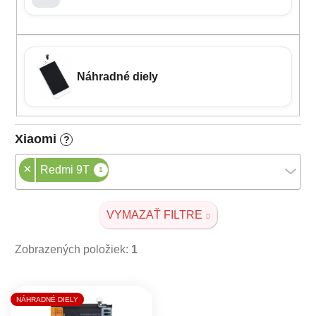
Náhradné diely
Xiaomi
?
×
Redmi 9T
1
VYMAZAŤ FILTRE
Zobrazených položiek:
1
Výpis produktov
NÁHRADNÉ DIELY