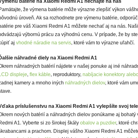
Výmenu batérie na Xiaomi Redmi A1 nechajte na nás
Pamätajte, že výmena batérie môže výrazne zlepšiť výkon vášh
pôvodnú úroveň. Ak sa rozhodnete pre výmenu batérie, odporúč
batérie pre váš Xiaomi Redmi A1 môžete nechať aj na nás. Naši
odvádzajú výbornú prácu za výhodnú cenu. V prípade, že by ste 
kúpiť aj
vhodné náradie na servis
, ktoré vám to výrazne uľahčí.
Ďalšie náhradné diely na Xiaomi Redmi A1
Okrem náhradných batérií nájdete v našej ponuke aj iné náhrad
LCD displeje
,
flex káble
, reproduktory,
nabíjacie konektory aleb
zadnej kamery a mnoho iných
náhradných dielov
, ktoré vám um
stave.
Vďaka príslušenstvu na Xiaomi Redmi A1 vylepšíte svoj tel
Okrem nových batérií a náhradných dielov ponúkame aj bohatý v
Redmi A1. Vyberte si zo širokej škály
obalov a puzdier
, ktoré c
škrabancami a prachom. Displej vášho Xiaomi Redmi A1 môžet