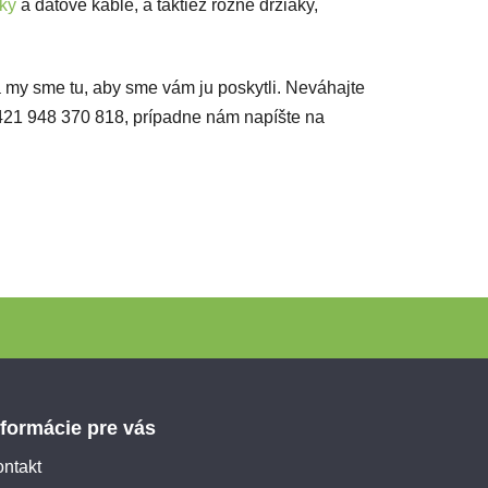
čky
a dátové káble, a taktiež rôzne držiaky,
a my sme tu, aby sme vám ju poskytli. Neváhajte
 +421 948 370 818, prípadne nám napíšte na
nformácie pre vás
ntakt