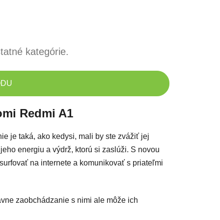
tatné kategórie.
ODU
aomi Redmi A1
e je taká, ako kedysi, mali by ste zvážiť jej
ho energiu a výdrž, ktorú si zaslúži. S novou
surfovať na internete a komunikovať s priateľmi
ávne zaobchádzanie s nimi ale môže ich