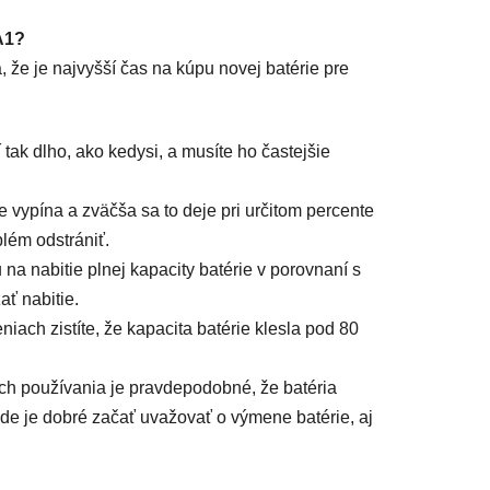
A1?
, že je najvyšší čas na kúpu novej batérie pre
ak dlho, ako kedysi, a musíte ho častejšie
 vypína a zväčša sa to deje pri určitom percente
lém odstrániť.
na nabitie plnej kapacity batérie v porovnaní s
ť nabitie.
eniach zistíte, že kapacita batérie klesla pod 80
ch používania je pravdepodobné, že batéria
e je dobré začať uvažovať o výmene batérie, aj