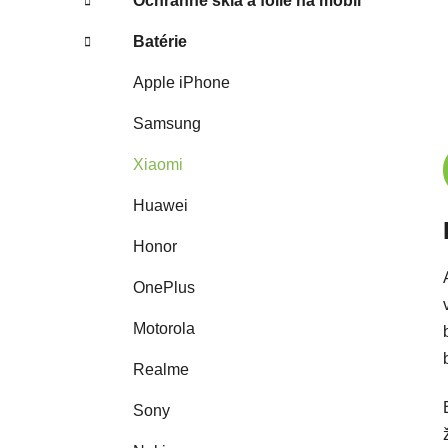
Ochranné sklá a fólie na mobil
Batérie
Apple iPhone
Samsung
Xiaomi
Huawei
Honor
OnePlus
Motorola
Realme
Sony