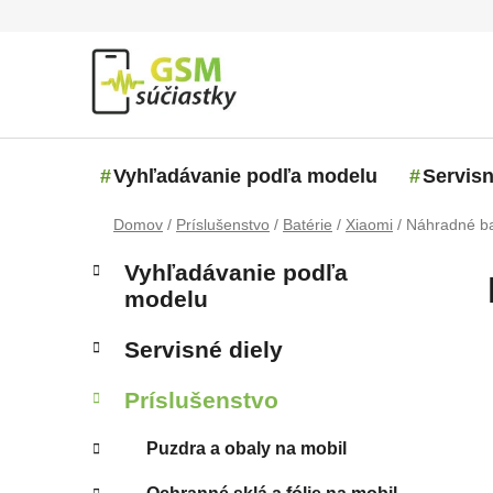
Prejsť na obsah
Vyhľadávanie podľa modelu
Servisn
Domov
/
Príslušenstvo
/
Batérie
/
Xiaomi
/
Náhradné ba
Bočný panel
Kategórie
Preskočiť kategórie
Vyhľadávanie podľa
modelu
Servisné diely
Príslušenstvo
Puzdra a obaly na mobil