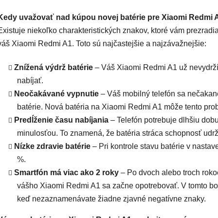
Kedy uvažovať nad kúpou novej batérie pre Xiaomi Redmi 
Existuje niekoľko charakteristických znakov, ktoré vám prezradia
váš Xiaomi Redmi A1. Toto sú najčastejšie a najzávažnejšie:
Znížená výdrž batérie
– Váš Xiaomi Redmi A1 už nevydrží t
nabíjať.
Neočakávané vypnutie
– Váš mobilný telefón sa nečakane
batérie. Nová batéria na Xiaomi Redmi A1 môže tento prob
Predĺženie času nabíjania
– Telefón potrebuje dlhšiu dobu 
minulosťou. To znamená, že batéria stráca schopnosť udrža
Nízke zdravie batérie
– Pri kontrole stavu batérie v nastav
%.
Smartfón má viac ako 2 roky
– Po dvoch alebo troch roko
vášho Xiaomi Redmi A1 sa začne opotrebovať. V tomto bod
keď nezaznamenávate žiadne zjavné negatívne znaky.