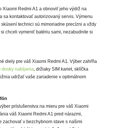
o Xiaomi Redmi A1 a obnoviť jeho výdrž na
a sa kontaktovať autorizovaný servis. Výmenu
 skúsení technici sú mimoriadne precízni a vždy
si chceli vymeniť batériu sami, nezabudnite si
né diely pre váš Xiaomi Redmi A1. Výber zahŕňa
o dosky nabíjania
, držiaky SIM kariet, sklíčka
ožnia udržať vaše zariadenie v optimálnom
efón
ýber príslušenstva na mieru pre váš Xiaomi
hránia váš Xiaomi Redmi A1 pred nárazmi,
e zachovať v bezchybnom stave s našimi