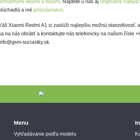
ochrannými sklami a fóliami
. Nájdete u nás aj
originálne nabíja
slúchadlá a iné
príslušenstvo
.
Váš Xiaomi Redmi A1 si zaslúži najlepšiu možnú starostlivosť, 
sa na nás obrátiť a kontaktujte nás telefonicky na našom čísle
info@gsm-suciastky.sk.
Menu
I
Vyhľadávanie podľa modelu
Ko