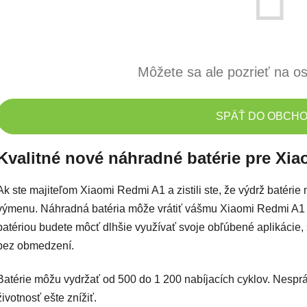
Môžete sa ale pozrieť na os
SPÄŤ DO OBCH
Kvalitné nové náhradné batérie pre Xi
Ak ste majiteľom Xiaomi Redmi A1 a zistili ste, že výdrž batérie ni
výmenu. Náhradná batéria môže vrátiť vášmu Xiaomi Redmi A1 je
batériou budete môcť dlhšie využívať svoje obľúbené aplikácie, 
bez obmedzení.
Batérie môžu vydržať od 500 do 1 200 nabíjacích cyklov. Nespr
životnosť ešte znížiť.