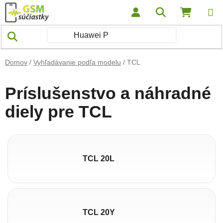
Prejsť na obsah
Hľadať
NÁKUP
Domov
/
Vyhľadávanie podľa modelu
/
TCL
Príslušenstvo a náhradné
diely pre TCL
TCL 20L
TCL 20Y