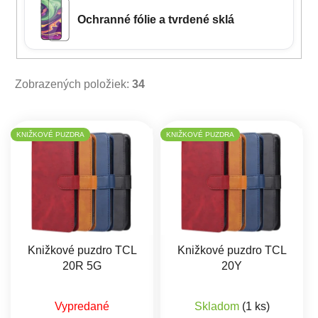
Ochranné fólie a tvrdené sklá
Zobrazených položiek:
34
Výpis produktov
KNIŽKOVÉ PUZDRA
KNIŽKOVÉ PUZDRA
Knižkové puzdro TCL
Knižkové puzdro TCL
20R 5G
20Y
Priemerné hodnotenie produktu je 5,0 z 5 hviez
Vypredané
Skladom
(1 ks)