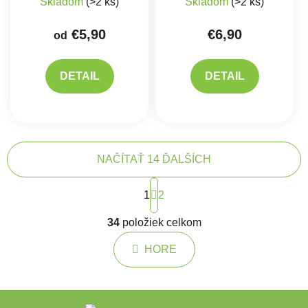
Skladom
(>2 ks)
Skladom
(>2 ks)
€5,90
€6,90
od
DETAIL
DETAIL
NAČÍTAŤ 14 ĎALŠÍCH
Stránkovanie
1
2
Ovládacie prvky výpisu
34
položiek celkom
HORE