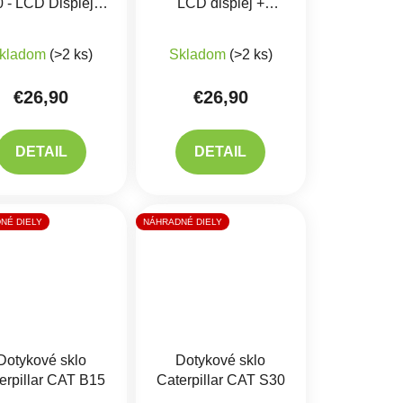
 - LCD Displej +
LCD displej +
Dotykové sklo
dotykové sklo
Priemerné hodnotenie produktu je 5,0 z 5 hviezdičiek.
kladom
(>2 ks)
Skladom
(>2 ks)
€26,90
€26,90
DETAIL
DETAIL
NÉ DIELY
NÁHRADNÉ DIELY
Dotykové sklo
Dotykové sklo
erpillar CAT B15
Caterpillar CAT S30