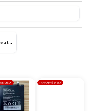
e a tvrdené sklá
NÉ DIELY
NÁHRADNÉ DIELY