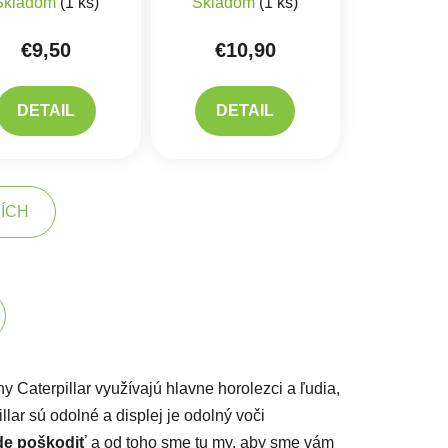
Skladom
(1 ks)
Skladom
(1 ks)
€9,50
€10,90
DETAIL
DETAIL
ŠÍCH
kovanie
acie prvky výpisu
y Caterpillar využívajú hlavne horolezci a ľudia,
illar sú odolné a displej je odolný voči
de poškodiť
a od toho sme tu my, aby sme vám