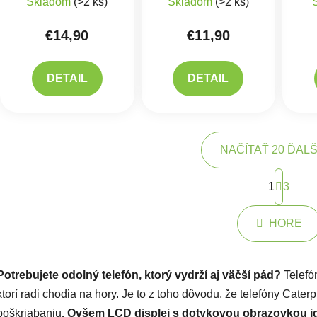
Skladom
(>2 ks)
Skladom
(>2 ks)
€14,90
€11,90
DETAIL
DETAIL
NAČÍTAŤ 20 ĎAL
Strán
1
3
Ovlád
HORE
Potrebujete odolný telefón, ktorý vydrží aj väčší pád?
Telefón
ktorí radi chodia na hory. Je to z toho dôvodu, že telefóny Caterp
poškriabaniu
. Ovšem LCD displej s dotykovou obrazovkou i