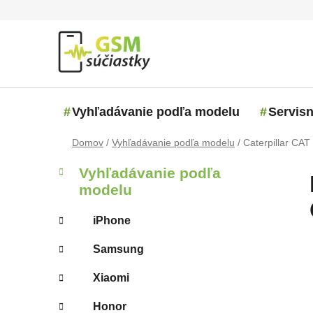
Prejsť na obsah
Vyhľadávanie podľa modelu
Servisn
Domov
/
Vyhľadávanie podľa modelu
/
Caterpillar CAT
Bočný panel
Kategórie
Preskočiť kategórie
Vyhľadávanie podľa
modelu
iPhone
Samsung
Xiaomi
Honor