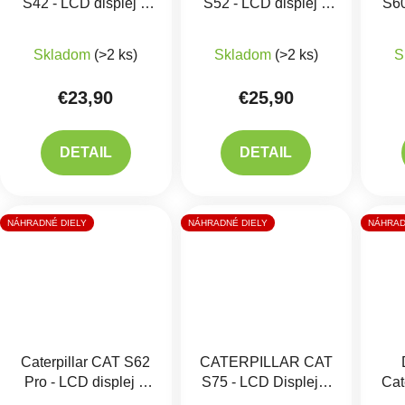
S42 - LCD displej +
S52 - LCD displej +
S60
Dotykové sklo
Dotykové sklo
Skladom
(>2 ks)
Skladom
(>2 ks)
S
€23,90
€25,90
DETAIL
DETAIL
NÁHRADNÉ DIELY
NÁHRADNÉ DIELY
NÁHRAD
Caterpillar CAT S62
CATERPILLAR CAT
Pro - LCD displej +
S75 - LCD Displej +
Cat
dotykové sklo
Dotykové sklo