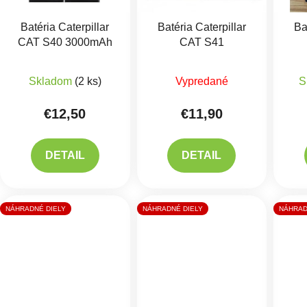
Batéria Caterpillar
Batéria Caterpillar
Ba
CAT S40 3000mAh
CAT S41
Priemerné hodnotenie produktu je 5,0 z 5 hviezdič
Skladom
(2 ks)
Vypredané
S
€12,50
€11,90
DETAIL
DETAIL
NÁHRADNÉ DIELY
NÁHRADNÉ DIELY
NÁHRAD