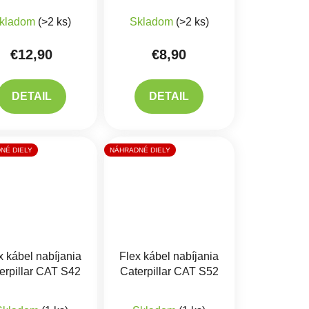
Priemerné hodnotenie produktu je 5,0 z 5 hviezdičiek.
Priemerné hodnotenie produkt
kladom
(>2 ks)
Skladom
(>2 ks)
€12,90
€8,90
DETAIL
DETAIL
NÉ DIELY
NÁHRADNÉ DIELY
x kábel nabíjania
Flex kábel nabíjania
erpillar CAT S42
Caterpillar CAT S52