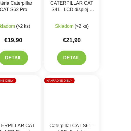
téria Caterpillar
CATERPILLAR CAT
CAT S62 Pro
S41 - LCD displej +
Dotykové sklo
iek.
Priemerné hodnotenie produktu je 5,0 z 5 hviezdičiek.
Priemerné hodnotenie produkt
kladom
(>2 ks)
Skladom
(>2 ks)
€19,90
€21,90
DETAIL
DETAIL
NÉ DIELY
NÁHRADNÉ DIELY
TERPILLAR CAT
Caterpillar CAT S61 -