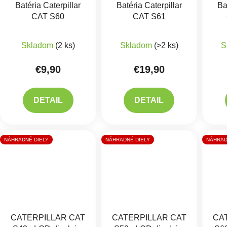
Batéria Caterpillar
Batéria Caterpillar
Ba
CAT S60
CAT S61
Priemerné hodnotenie produktu je 5,0 z 5 hviezdič
Skladom
(2 ks)
Skladom
(>2 ks)
S
€9,90
€19,90
DETAIL
DETAIL
NÁHRADNÉ DIELY
NÁHRADNÉ DIELY
NÁHRAD
CATERPILLAR CAT
CATERPILLAR CAT
CA