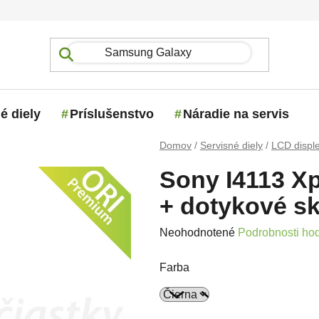
é diely
Príslušenstvo
Náradie na servis
Domov
/
Servisné diely
/
LCD disple
Sony I4113 Xp
+ dotykové sk
Priemerné hodnotenie produktu j
Neohodnotené
Podrobnosti ho
Farba