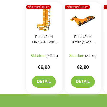
NÁHRADNÉ DIELY
NÁHRADNÉ DIELY
Flex kábel
Flex kábel
ON/OFF Sony
antény Sony
D6603 Xperia
D6603 Xperia
Z3 - zapínania,
Z3
Skladom
(>2 ks)
Skladom
(>2 ks)
hlasitosti,
mikrofón
€6,90
€2,90
DETAIL
DETAIL