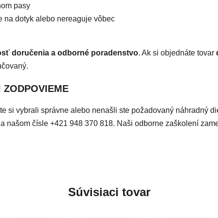
 nom pasy
e na dotyk alebo nereaguje vôbec
osť doručenia a odborné poradenstvo
. Ak si objednáte tovar
učovaný.
I ZODPOVIEME
či ste si vybrali správne alebo nenašli ste požadovaný náhradný d
ky na našom čísle +421 948 370 818. Naši odborne zaškolení za
Súvisiaci tovar