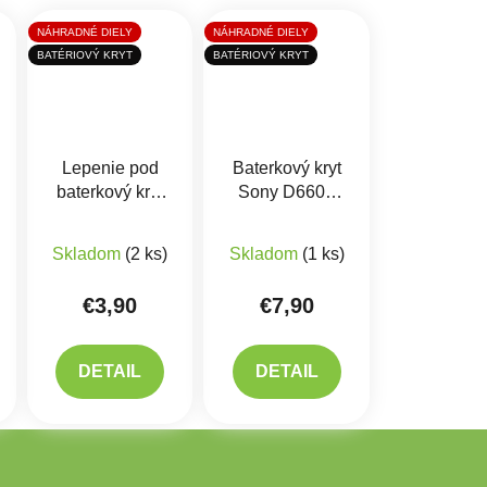
NÁHRADNÉ DIELY
NÁHRADNÉ DIELY
BATÉRIOVÝ KRYT
BATÉRIOVÝ KRYT
Lepenie pod
Baterkový kryt
baterkový kryt
Sony D6603
Sony D6603
Xperia Z3
Priemerné hodnotenie produktu je 5,0 z 5 hviezdi
Priemerné hodnotenie prod
Xperia Z3
Skladom
(2 ks)
Skladom
(1 ks)
€3,90
€7,90
DETAIL
DETAIL