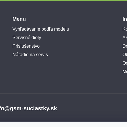
Menu
I
Vyhľadávanie podľa modelu
Ko
Servisné diely
A
Príslušenstvo
Do
Náradie na servis
O
O
M
fo@gsm-suciastky.sk