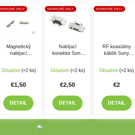
NÁHRADNÉ DIELY
NÁHRADNÉ DIELY
NÁHRADNÉ DIELY
Magnetický
Nabíjací
RF koaxiálny
nabíjací
konektor Sony
káblik Sony
konektor Sony
Xperia Z3, Z2,
D6603 Xperia
D6603 Xperia
Z1
Z3
Skladom
(>2 ks)
Skladom
(>2 ks)
Skladom
(>2 ks)
Z3
€1,50
€2,50
€2
DETAIL
DETAIL
DETAIL