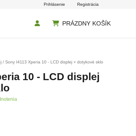
Prihlásenie
Registrácia
PRÁZDNY KOŠÍK
NÁKUPNÝ KOŠÍK
j
/
Sony I4113 Xperia 10 - LCD displej + dotykové sklo
eria 10 - LCD displej
lo
e 0,0 z 5 hviezdičiek.
dnotenia