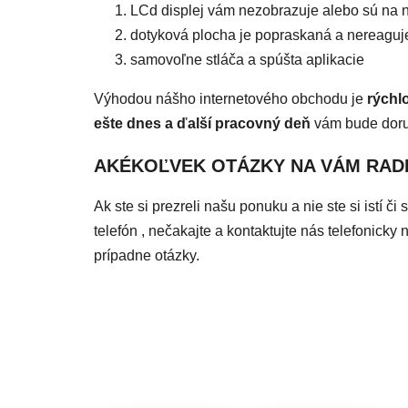
LCd displej vám nezobrazuje alebo sú na
dotyková plocha je popraskaná a nereaguj
samovoľne stláča a spúšta aplikacie
Výhodou nášho internetového obchodu je
rýchl
ešte dnes a ďalší pracovný deň
vám bude dor
AKÉKOĽVEK OTÁZKY NA VÁM RAD
Ak ste si prezreli našu ponuku a nie ste si istí 
telefón , nečakajte a kontaktujte nás telefonic
prípadne otázky.