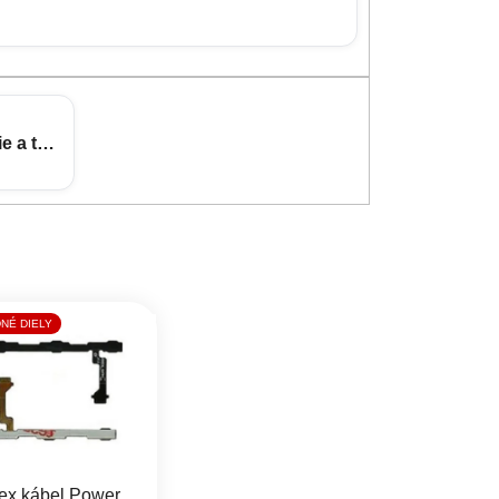
e a tvrdené sklá
NÉ DIELY
ex kábel Power