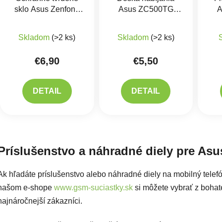
sklo Asus Zenfone
Asus ZC500TG
A
GO
Zenfone GO -
Priemerné hodnotenie 
nabíjací konektor,
zapí
Skladom
(>2 ks)
Skladom
(>2 ks)
mikrofón
€6,90
€5,50
DETAIL
DETAIL
Ovlád
Príslušenstvo a náhradné diely pre As
Ak hľadáte príslušenstvo alebo náhradné diely na mobilný tele
našom e-shope
www.gsm-suciastky.sk
si môžete vybrať z bohatej
najnáročnejší zákazníci.