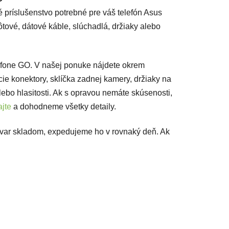
é príslušenstvo potrebné pre váš telefón Asus
tové, dátové káble, slúchadlá, držiaky alebo
nfone GO. V našej ponuke nájdete okrem
acie konektory, sklíčka zadnej kamery, držiaky na
lebo hlasitosti. Ak s opravou nemáte skúsenosti,
jte
a dohodneme všetky detaily.
ovar skladom, expedujeme ho v rovnaký deň. Ak