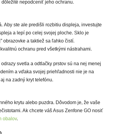
je dôležité nepodceniť jeho ochranu.
Aby ste ale predišli rozbitiu displeja, investujte
spleja a lepí po celej svojej ploche. Sklo je
 obrazovke a taktiež sa ľahko čistí.
kvalitnú ochranu pred všetkými nástrahami.
í odrazy svetla a odtlačky prstov sú na nej menej
dením a vďaka svojej priehľadnosti nie je na
aj na zadný kryt telefónu.
anného krytu alebo puzdra. Dôvodom je, že vaše
ečistotami. Ak chcete váš Asus Zenfone GO nosiť
h obalov
.
O