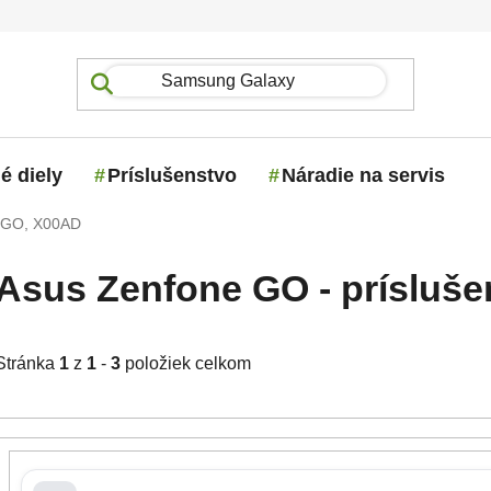
é diely
Príslušenstvo
Náradie na servis
 GO, X00AD
Asus Zenfone GO - príslušen
Stránka
1
z
1
-
3
položiek celkom