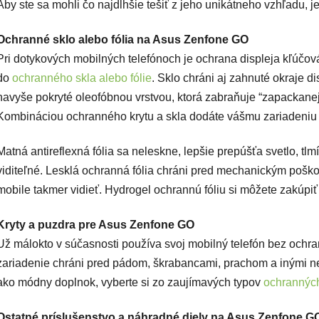
Aby ste sa mohli čo najdlhšie tešiť z jeho unikátneho vzhľadu, 
Ochranné sklo alebo fólia na Asus Zenfone GO
Pri dotykových mobilných telefónoch je ochrana displeja kľúčová. 
do
ochranného skla alebo fólie
. Sklo chráni aj zahnuté okraje di
navyše pokryté oleofóbnou vrstvou, ktorá zabraňuje “zapackanej”
Kombináciou ochranného krytu a skla dodáte vášmu zariadeniu 
Matná antireflexná fólia sa neleskne, lepšie prepúšťa svetlo, tlm
viditeľné. Lesklá ochranná fólia chráni pred mechanickým poško
mobile takmer vidieť. Hydrogel ochrannú fóliu si môžete zakúpiť 
Kryty a puzdra pre Asus Zenfone GO
Už málokto v súčasnosti používa svoj mobilný telefón bez ochr
zariadenie chráni pred pádom, škrabancami, prachom a inými n
ako módny doplnok, vyberte si zo zaujímavých typov
ochrannýc
Ostatné príslušenstvo a náhradné diely na Asus Zenfone G