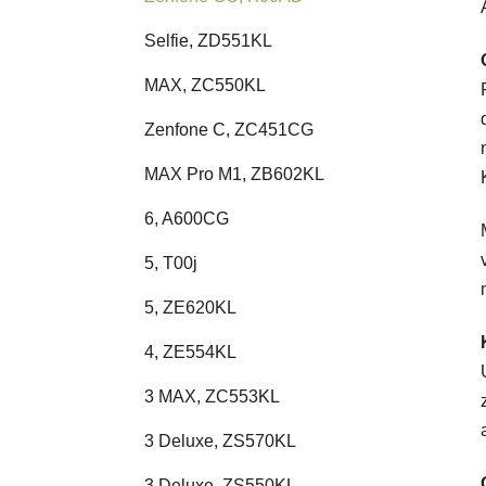
Selfie, ZD551KL
MAX, ZC550KL
Zenfone C, ZC451CG
MAX Pro M1, ZB602KL
6, A600CG
5, T00j
5, ZE620KL
4, ZE554KL
3 MAX, ZC553KL
3 Deluxe, ZS570KL
3 Deluxe, ZS550KL