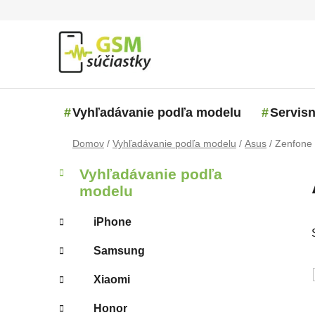
Prejsť na obsah
Vyhľadávanie podľa modelu
Servisn
Domov
/
Vyhľadávanie podľa modelu
/
Asus
/
Zenfone
Bočný panel
Kategórie
Preskočiť kategórie
Vyhľadávanie podľa
modelu
iPhone
Samsung
Xiaomi
Honor