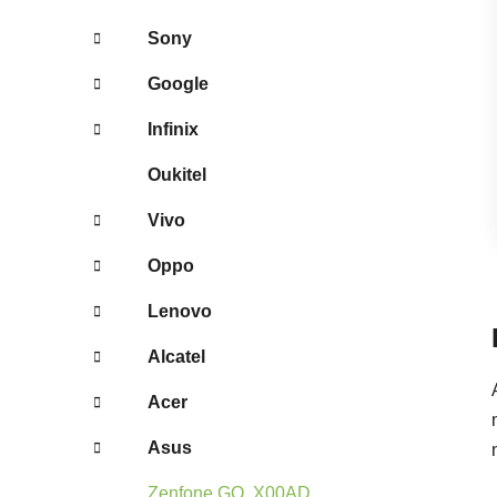
Sony
Google
Infinix
Oukitel
Vivo
Oppo
Lenovo
Alcatel
Acer
Asus
Zenfone GO, X00AD