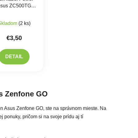
sus ZC500TG
Zenfone Go -
produktu je 5,0 z 5 hviezdičiek.
nania a hlasitosti
Skladom
(2 ks)
€3,50
DETAIL
acie prvky výpisu
us Zenfone GO
fón Asus Zenfone GO, ste na správnom mieste. Na
 ponuky, pričom si na svoje prídu aj tí