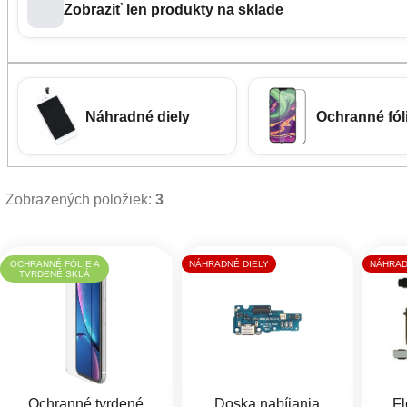
Zobraziť len produkty na sklade
Náhradné diely
Ochranné fóli
Zobrazených položiek:
3
Výpis produktov
OCHRANNÉ FÓLIE A
NÁHRADNÉ DIELY
NÁHRAD
TVRDENÉ SKLÁ
Ochranné tvrdené
Doska nabíjania
Fl