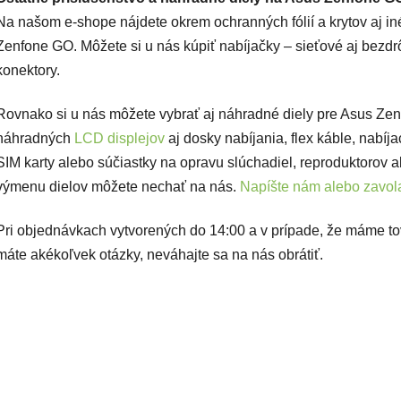
Na našom e-shope nájdete okrem ochranných fólií a krytov aj in
Zenfone GO. Môžete si u nás kúpiť nabíjačky – sieťové aj bezdrô
konektory.
Rovnako si u nás môžete vybrať aj náhradné diely pre Asus Ze
náhradných
LCD displejov
aj dosky nabíjania, flex káble, nabíj
SIM karty alebo súčiastky na opravu slúchadiel, reproduktorov a
výmenu dielov môžete nechať na nás.
Napíšte nám alebo zavola
Pri objednávkach vytvorených do 14:00 a v prípade, že máme t
máte akékoľvek otázky, neváhajte sa na nás obrátiť.