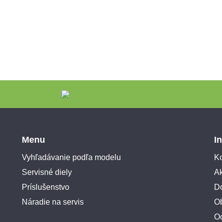
Menu
I
Vyhľadávanie podľa modelu
Ko
Servisné diely
A
Príslušenstvo
Do
Náradie na servis
O
O