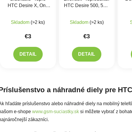
HTC Desire X, One
HTC Desire 500, 501,
X, One XL
610, One X
Skladom
(>2 ks)
Skladom
(>2 ks)
€3
€3
DETAIL
DETAIL
Ovlád
Príslušenstvo a náhradné diely pre HTC
Ak hľadáte príslušenstvo alebo náhradné diely na mobilný tele
našom e-shope
www.gsm-suciastky.sk
si môžete vybrať z bohatej
najnáročnejší zákazníci.