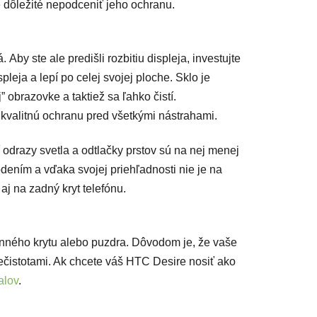
je dôležité nepodceniť jeho ochranu.
Aby ste ale predišli rozbitiu displeja, investujte
spleja a lepí po celej svojej ploche. Sklo je
 obrazovke a taktiež sa ľahko čistí.
kvalitnú ochranu pred všetkými nástrahami.
í odrazy svetla a odtlačky prstov sú na nej menej
dením a vďaka svojej priehľadnosti nie je na
aj na zadný kryt telefónu.
anného krytu alebo puzdra. Dôvodom je, že vaše
čistotami. Ak chcete váš HTC Desire nosiť ako
alov
.