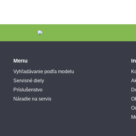
Menu
I
Vyhľadávanie podľa modelu
Ko
Servisné diely
A
Príslušenstvo
Do
Náradie na servis
O
O
M