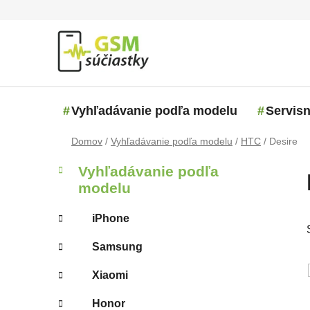
Prejsť na obsah
Vyhľadávanie podľa modelu
Servisn
Domov
/
Vyhľadávanie podľa modelu
/
HTC
/
Desire
Bočný panel
Kategórie
Preskočiť kategórie
Vyhľadávanie podľa
modelu
iPhone
Samsung
Xiaomi
Honor