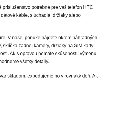
é príslušenstvo potrebné pre váš telefón HTC
 dátové káble, slúchadlá, držiaky alebo
ire. V našej ponuke nájdete okrem náhradných
y, sklíčka zadnej kamery, držiaky na SIM karty
itosti. Ak s opravou nemáte skúsenosti, výmenu
hodneme všetky detaily.
ovar skladom, expedujeme ho v rovnaký deň. Ak