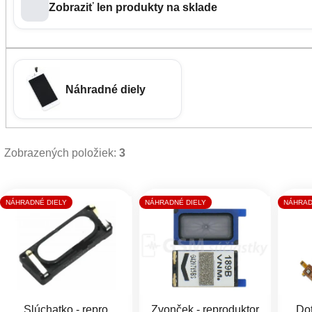
Zobraziť len produkty na sklade
Náhradné diely
Zobrazených položiek:
3
Výpis produktov
NÁHRADNÉ DIELY
NÁHRADNÉ DIELY
NÁHRAD
Slúchatko - repro
Zvonček - reproduktor
Do