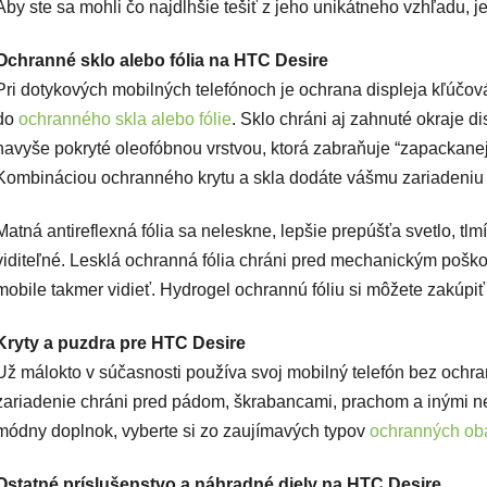
Aby ste sa mohli čo najdlhšie tešiť z jeho unikátneho vzhľadu, 
Ochranné sklo alebo fólia na HTC Desire
Pri dotykových mobilných telefónoch je ochrana displeja kľúčová. 
do
ochranného skla alebo fólie
. Sklo chráni aj zahnuté okraje di
navyše pokryté oleofóbnou vrstvou, ktorá zabraňuje “zapackanej”
Kombináciou ochranného krytu a skla dodáte vášmu zariadeniu 
Matná antireflexná fólia sa neleskne, lepšie prepúšťa svetlo, tlm
viditeľné. Lesklá ochranná fólia chráni pred mechanickým poško
mobile takmer vidieť. Hydrogel ochrannú fóliu si môžete zakúpiť 
Kryty a puzdra pre HTC Desire
Už málokto v súčasnosti používa svoj mobilný telefón bez ochr
zariadenie chráni pred pádom, škrabancami, prachom a inými ne
módny doplnok, vyberte si zo zaujímavých typov
ochranných ob
Ostatné príslušenstvo a náhradné diely na HTC Desire