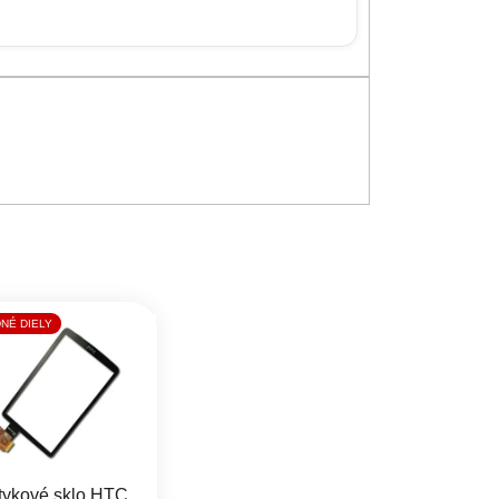
NÉ DIELY
tykové sklo HTC