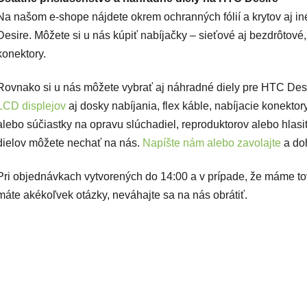
Na našom e-shope nájdete okrem ochranných fólií a krytov aj in
Desire. Môžete si u nás kúpiť nabíjačky – sieťové aj bezdrôtové,
konektory.
Rovnako si u nás môžete vybrať aj náhradné diely pre HTC Des
LCD displejov
aj dosky nabíjania, flex káble, nabíjacie konektor
alebo súčiastky na opravu slúchadiel, reproduktorov alebo hlas
dielov môžete nechať na nás.
Napíšte nám alebo zavolajte
a do
Pri objednávkach vytvorených do 14:00 a v prípade, že máme t
máte akékoľvek otázky, neváhajte sa na nás obrátiť.