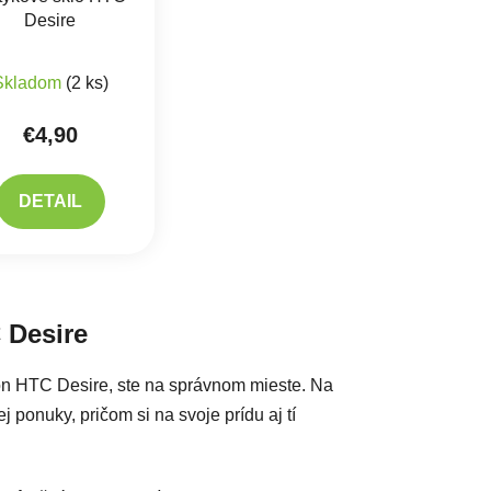
Desire
Skladom
(2 ks)
€4,90
DETAIL
acie prvky výpisu
 Desire
fón HTC Desire, ste na správnom mieste. Na
 ponuky, pričom si na svoje prídu aj tí