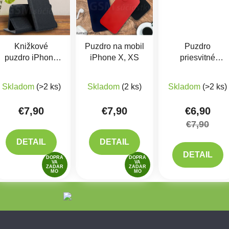
Knižkové
Puzdro na mobil
Puzdro
puzdro iPhone
iPhone X, XS
priesvitné
X, XS Čierne
silikónové
 z 5 hviezdičiek.
Priemerné hodnotenie produktu je 5,0 z 5 hviezdičiek.
iPhone X, XS
Skladom
(>2 ks)
Skladom
(2 ks)
Skladom
(>2 ks)
€7,90
€7,90
€6,90
€7,90
DETAIL
DETAIL
DETAIL
DOPRA
DOPRA
VA
VA
ZADAR
ZADAR
MO
MO