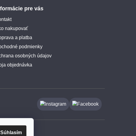
nformácie pre vás
ntakt
ko nakupovať
prava a platba
bchodné podmienky
chrana osobných údajov
oja objednávka
Súhlasím