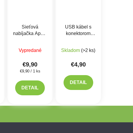
Sieťová
USB kábel s
nabíjačka Apple
konektorom
iPhone A1400
Lightning Apple
Priemerné hodnotenie produktu je 5,0 z 5 hviezdi
Priemerné hodnotenie prod
Iphone MD818
Vypredané
Skladom
(>2 ks)
€9,90
€4,90
Jednotková cena:
€9,90 / 1 ks
DETAIL
DETAIL