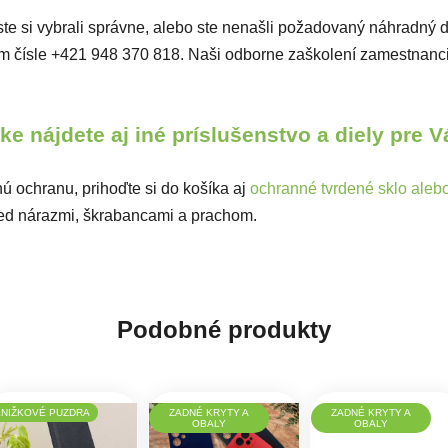
či ste si vybrali správne, alebo ste nenašli požadovaný náhradný 
ašom čísle +421 948 370 818. Naši odborne zaškolení zamestnan
e nájdete aj iné príslušenstvo a diely pre 
ú ochranu, prihoďte si do košíka aj
ochranné tvrdené sklo alebo 
pred nárazmi, škrabancami a prachom.
Podobné produkty
KNIŽKOVÉ PUZDRA
ZADNÉ KRYTY A
ZADNÉ KRYTY A
OBALY
OBALY