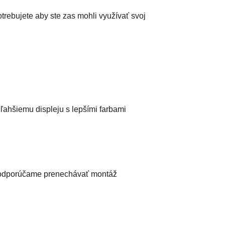
rebujete aby ste zas mohli využívať svoj
 ľahšiemu displeju s lepšími farbami
o odporúčame prenechávať montáž