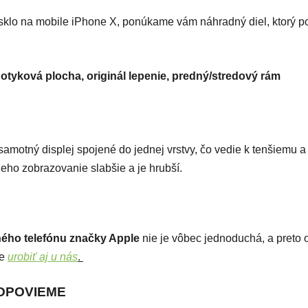
klo na mobile iPhone X, ponúkame vám náhradný diel, ktorý pot
otyková plocha, originál lepenie, predný/stredový rám
 samotný displej spojené do jednej vrstvy, čo vedie k tenšiemu a
eho zobrazovanie slabšie a je hrubší.
ého telefónu značky Apple
nie je vôbec jednoduchá, a pret
me
urobiť aj u nás
.
ODPOVIEME