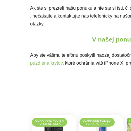
Ak ste si prezreli našu ponuku a nie ste si istí, 
, nečakajte a kontaktujte nás telefonicky na n
otázky.
V našej ponuk
Aby ste vášmu telefónu poskytli naozaj dostatočn
puzdier a krytov
, ktoré ochránia váš iPhone X, 
OCHRANNÉ FÓLIE A
OCHRANNÉ FÓLIE A
TVRDENÉ SKLÁ
TVRDENÉ SKLÁ