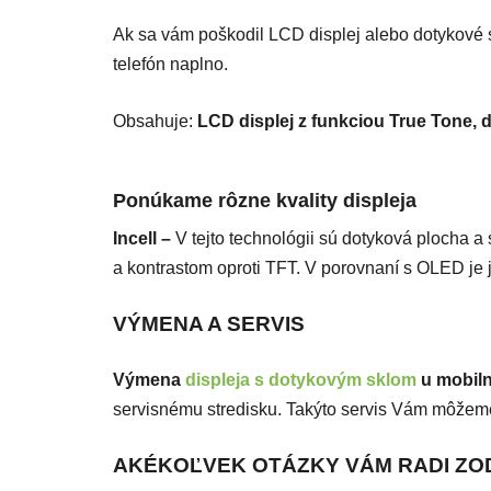
Ak sa vám poškodil LCD displej alebo dotykové s
telefón naplno.
Obsahuje:
LCD displej z funkciou True Tone, d
Ponúkame rôzne kvality displeja
Incell –
V tejto technológii sú dotyková plocha a
a kontrastom oproti TFT. V porovnaní s OLED je j
VÝMENA A SERVIS
Výmena
displeja s dotykovým sklom
u mobiln
servisnému stredisku. Takýto servis Vám môže
AKÉKOĽVEK OTÁZKY VÁM RADI Z