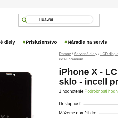
é diely
Príslušenstvo
Náradie na servis
Domov
/
Servisné diely
/
LCD disple
incell premium
iPhone X - LC
sklo - incell 
Priemerné hodnotenie produktu j
1 hodnotenie
Podrobnosti hodn
Dostupnosť
Môžeme doručiť do: