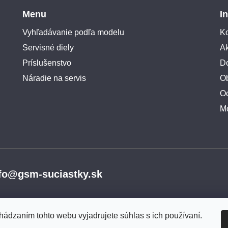
Menu
I
Vyhľadávanie podľa modelu
Ko
Servisné diely
A
Príslušenstvo
Do
Náradie na servis
O
O
M
fo@gsm-suciastky.sk
hádzaním tohto webu vyjadrujete súhlas s ich používaní.