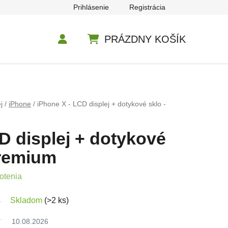
Prihlásenie
Registrácia
PRÁZDNY KOŠÍK
NÁKUPNÝ KOŠÍK
j
/
iPhone
/
iPhone X - LCD displej + dotykové sklo -
D displej + dotykové
premium
e 5,0 z 5 hviezdičiek.
otenia
Skladom
(>2 ks)
10.08.2026