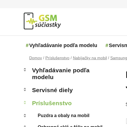
Prejsť na obsah
Vyhľadávanie podľa modelu
Servisn
Domov
/
Príslušenstvo
/
Nabíjačky na mobil
/
Samsun
Bočný panel
Kategórie
Preskočiť kategórie
Vyhľadávanie podľa
modelu
Servisné diely
Príslušenstvo
Puzdra a obaly na mobil