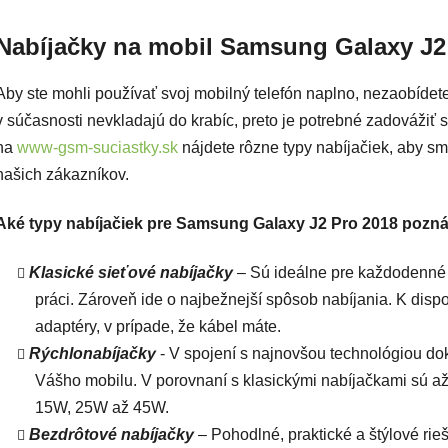
Ovlád
Nabíjačky na mobil Samsung Galaxy J2
Aby ste mohli používať svoj mobilný telefón naplno, nezaobídete
v súčasnosti nevkladajú do krabíc, preto je potrebné zadovážiť 
na
www-gsm-suciastky.sk
nájdete rôzne typy nabíjačiek, aby s
našich zákazníkov.
Aké typy nabíjačiek pre Samsung Galaxy J2 Pro 2018 pozn
Klasické sieťové nabíjačky
– Sú ideálne pre každodenné 
práci. Zároveň ide o najbežnejší spôsob nabíjania. K disp
adaptéry, v prípade, že kábel máte.
Rýchlonabíjačky
- V spojení s najnovšou technológiou do
Vášho mobilu. V porovnaní s klasickými nabíjačkami sú až
15W, 25W až 45W.
Bezdrôtové nabíjačky
– Pohodlné, praktické a štýlové rie