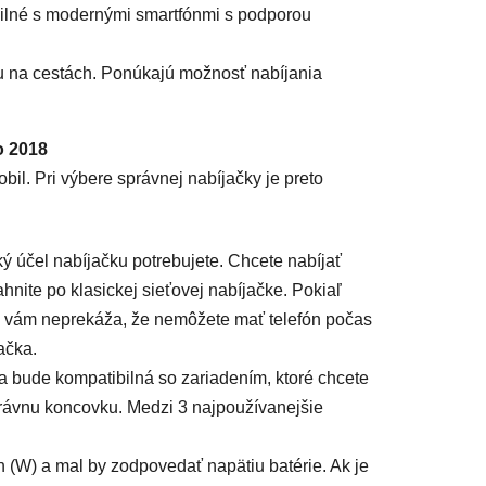
bilné s modernými smartfónmi s podporou
su na cestách. Ponúkajú možnosť nabíjania
o 2018
bil. Pri výbere správnej nabíjačky je preto
ý účel nabíjačku potrebujete. Chcete nabíjať
hnite po klasickej sieťovej nabíjačke. Pokiaľ
ak vám neprekáža, že nemôžete mať telefón počas
ačka.
ka bude kompatibilná so zariadením, ktoré chcete
správnu koncovku. Medzi 3 najpoužívanejšie
 (W) a mal by zodpovedať napätiu batérie. Ak je