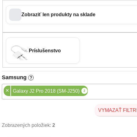
Zobraziť len produkty na sklade
Príslušenstvo
Samsung
?
×
Galaxy J2 Pro 2018 (SM-J250)
2
VYMAZAŤ FILTR
Zobrazených položiek:
2