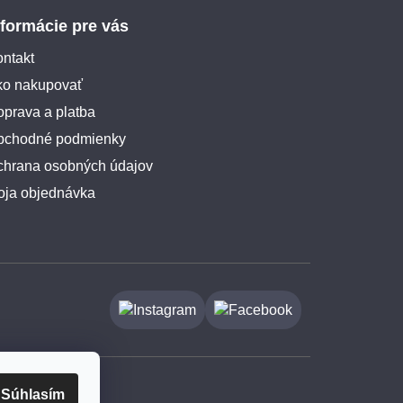
nformácie pre vás
ntakt
ko nakupovať
prava a platba
bchodné podmienky
chrana osobných údajov
oja objednávka
Súhlasím