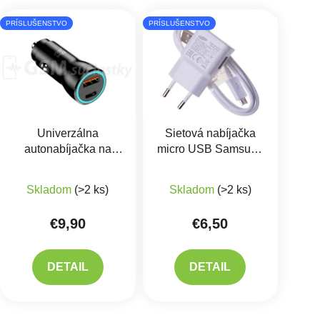
Výpis produktov
PRÍSLUŠENSTVO
PRÍSLUŠENSTVO
Univerzálna
Sietová nabíjačka
autonabíjačka na
micro USB Samsung
mobil 25W - USB-C,
EP-TA50EWE +
Priemerné hodnotenie 
USB-A
DU4AWE
Skladom
(>2 ks)
Skladom
(>2 ks)
€9,90
€6,50
DETAIL
DETAIL