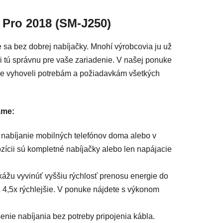
acie prvky výpisu
 Pro 2018 (SM-J250)
 sa bez dobrej nabíjačky. Mnohí výrobcovia ju už
si tú správnu pre vaše zariadenie. V našej ponuke
me vyhoveli potrebám a požiadavkám všetkých
áme:
nabíjanie mobilných telefónov doma alebo v
ozícii sú kompletné nabíjačky alebo len napájacie
kážu vyvinúť vyššiu rýchlosť prenosu energie do
 4,5x rýchlejšie. V ponuke nájdete s výkonom
šenie nabíjania bez potreby pripojenia kábla.