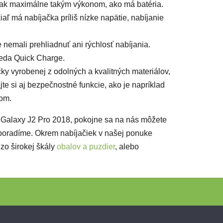
aj tak maximálne takým výkonom, ako má batéria.
ľ má nabíjačka príliš nízke napätie, nabíjanie
 nemali prehliadnuť ani rýchlosť nabíjania.
teda Quick Charge.
ky vyrobenej z odolných a kvalitných materiálov,
te si aj bezpečnostné funkcie, ako je napríklad
tom.
g Galaxy J2 Pro 2018, pokojne sa na nás môžete
 poradíme. Okrem nabíjačiek v našej ponuke
 zo širokej škály
obalov a puzdier
, alebo