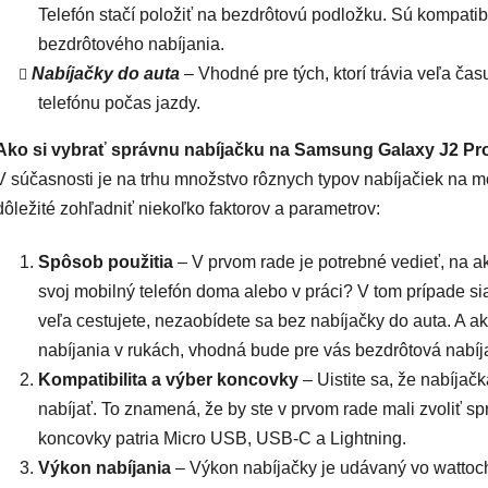
Telefón stačí položiť na bezdrôtovú podložku. Sú kompati
bezdrôtového nabíjania.
Nabíjačky do auta
– Vhodné pre tých, ktorí trávia veľa ča
telefónu počas jazdy.
Ako si vybrať správnu nabíjačku na Samsung Galaxy J2 Pr
V súčasnosti je na trhu množstvo rôznych typov nabíjačiek na mo
dôležité zohľadniť niekoľko faktorov a parametrov:
Spôsob použitia
– V prvom rade je potrebné vedieť, na ak
svoj mobilný telefón doma alebo v práci? V tom prípade sia
veľa cestujete, nezaobídete sa bez nabíjačky do auta. A 
nabíjania v rukách, vhodná bude pre vás bezdrôtová nabíj
Kompatibilita a výber koncovky
– Uistite sa, že nabíjač
nabíjať. To znamená, že by ste v prvom rade mali zvoliť 
koncovky patria Micro USB, USB-C a Lightning.
Výkon nabíjania
– Výkon nabíjačky je udávaný vo wattoch