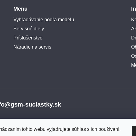
Menu
I
Vyhľadávanie podľa modelu
Ko
Servisné diely
A
Príslušenstvo
Do
Náradie na servis
O
O
M
fo@gsm-suciastky.sk
hádzaním tohto webu vyjadrujete súhlas s ich používaní.