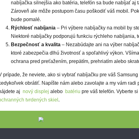
nabíjačka silnejšia ako batéria, telefón sa bude nabíjať 
Zároveň ale môže postupom času poškodiť váš mobil. Pokia
bude pomalé.
Rýchlosť nabíjania
– Pri výbere nabíjačky na mobil by ste
Niektoré nabíjačky podporujú funkciu rýchleho nabíjania, 
Bezpečnosť a kvalita
– Nezabúdajte ani na výber nabíjač
ktoré zabezpečia dlhú životnosť a spoľahlivý výkon. Všímaj
ochrana pred preťažením, prepätím, prehriatím alebo skra
V prípade, že neviete, ako si vybrať nabíjačku pre váš Samsun
kedykoľvek obrátiť. Napíšte nám alebo zavolajte a my vám radi
nájdete aj
nový displej
alebo
batériu
pre váš telefón.
Vyberte si
ochranných tvrdených skiel
.